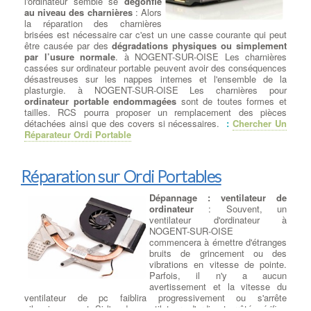
l'ordinateur semble se
dégonflé
gamer
ou bureautique pour processeur Intel ou processeur AMD
au niveau des charnières
: Alors
parmi les plus grandes marques à NOGENT-SUR-OISE :
ASUS,
la réparation des charnières
GIGABYTE, MSI
. Une bonne carte mère est celle qui correspond
brisées est nécessaire car c'est un une casse courante qui peut
à votre besoin : son format (mini-ITX, micro-ATX, ou encore
être causée par des
dégradations physiques ou simplement
ATX), son évolutivité (USB 3.1, USB 3.0, SATA III, PCI-express
par l’usure normale
. à NOGENT-SUR-OISE Les charnières
2.0, etc.) ou son prix (de la carte mère petit prix à la plus haut de
cassées sur ordinateur portable peuvent avoir des conséquences
gamme).
désastreuses sur les nappes internes et l'ensemble de la
plasturgie. à NOGENT-SUR-OISE Les charnières pour
ordinateur portable endommagées
sont de toutes formes et
Suppression de virus et logiciels
tailles. RCS pourra proposer un remplacement des pièces
détachées ainsi que des covers si nécessaires.
:
Chercher Un
malveillants
Réparateur Ordi Portable
Nettoyage de votre ordinateur -
Virus et Malware
:
Qu'est-ce
qu'un virus informatique ?
Un
Réparation sur Ordi Portables
virus informatique est un
programme sournois qui
Dépannage : ventilateur de
endommage votre ordinateur sans
ordinateur
: Souvent, un
votre permission, provoquant des
ventilateur d'ordinateur à
modifications indésirables et
NOGENT-SUR-OISE
nuisibles. Communément appelé 'malware',
il s'agit d'un
commencera à émettre d'étranges
logiciel malveillant
. à NOGENT-SUR-OISE Éliminer les virus et
bruits de grincement ou des
les malwares peut être problématique en fonction du type de
vibrations en vitesse de pointe.
fichier téléchargé, de la durée de l'infection et des actions
Parfois, il n'y a aucun
ultérieures entreprises par l'utilisateur. à NOGENT-SUR-OISE
avertissement et la vitesse du
Dans la plupart des cas, notre équipe est en mesure de
ventilateur de pc faiblira progressivement ou s'arrête
restaurer le système d'exploitation de votre ordinateur
, les
silencieusement. Si l'un des ventilateurs d'ordi est arrêté, vérifiez