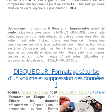
d'impression sur imprimante point de vente
HP
, Quel tarif pour une
révision de carte logique sur pos printer
ZEBRA
,
Depannage Informatique & Réparation Imprimantes point de
vente
: Que vous ayez besoin à NOGENT-SUR-OISE d’un simple
dépannage de vots périphériques de caisse, d’une réparation de
votre imprimante Ticket, d’une maintenance informatique
personnalisée ou d’une aide technique pour mieux utiliser votre
système d'encaissement, nos techniciens sont là pour vous
apporter les conseils et aides en informatique selon vos propres
besoins et sur toute marque d'imprimantes Etiquettes et
accessoires de caisse sur NOGENT-SUR-OISE.
DISQUE DUR : Formatage sécurisé
d'un volume et suppression des données
!
TOSHIBA
Portégé A30-D-1CH
,
ACER
Swift 3 SF314-52G-72R4
29/05/2019
Formater un Disque Dur :
Effacer les données
efficacement
: Depuis Vista, la
commande externe Format