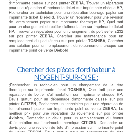
d'imprimante caisse sur pos printer
ZEBRA
, Trouver un réparateur
pour une réparation d'imprimante ticket sur imprimante chèque
HP
,
Rechercher un technicien pour une réparation bourrage papier sur
imprimante ticket
Diebold
, Trouver un réparateur pour une révision
de l'entrainement papier sur imprimante thermique
HP
, Quel tarif
pour un changement du boitier d'alimentation sur imprimante ticket
HP
, Trouver un réparateur pour un changement du port série rs232
sur pos printer
ZEBRA
, Chercher une maintenance pour un
remplacement du port réseau sur pos printer
TOSHIBA
, Chercher
une solution pour un remplacement du retournement chèque sur
imprimante point de vente
Diebold
,
Chercher des pièces d'ordinateur à
NOGENT-SUR-OISE :
;Rechercher un technicien pour un changement de la tête
thermique sur imprimante ticket
TOSHIBA
, Quel tarif pour une
réparation du boitier d'alimentation sur imprimante chèque
HP
,
Devis gratuit pour un dépannage d'imprimante caisse sur pos
printer
CITIZEN
, Rechercher un technicien pour une réparation de
l'entrainement papier sur imprimante point de vente
ZEBRA
, Le
meilleur prix pour une réparation du roulement sur pos printer
Axiohm
, Demander un devis pour un remplacement du boitier
d'alimentation sur imprimante thermique
CITIZEN
, Demander un
devis pour une révision de tête d'impression sur imprimante point
de vente
EPSON
, Devis gratuit pour un changement de tête