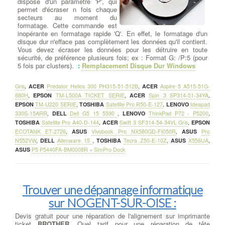
dispose d'un paramètre 'P', qui
permet d'écraser n fois chaque
secteurs au moment du
formatage. Cette commande est
inopérante en formatage rapide 'Q'. En effet, le formatage d'un
disque dur n'efface pas complètement les données qu'il contient.
Vous devez écraser les données pour les détruire en toute
sécurité, de préférence plusieurs fois; ex : Format G: /P:5 (pour
5 fois par clusters).
:
Remplacement Disque Dur Windows
Gris
,
ACER
Predator Helios 300 PH315-51-512B
,
ACER
Aspire 5 A515-51G-
880H
,
EPSON
TM-L500A TICKET SERIE
,
ACER
Spin 3 SP314-51-34YA
,
EPSON
TM-U220 SERIE
,
TOSHIBA
Satellite Pro R50-E-127
,
LENOVO
Ideapad
330S-15ARR
,
DELL
Dell G5 15 5590
,
LENOVO
ThinkPad P72 - P5200
,
TOSHIBA
Satellite Pro A40-D-144
,
ACER
Swift 3 SF314-54-34VL Gris
,
EPSON
ECOTANK ET-2726
,
ASUS
Vivobook Pro NX580GD-FI050R
,
ASUS
Pro
N552VW
,
DELL
Alienware 15
,
TOSHIBA
Tecra Z50-E-10Z
,
ASUS
X556UA
,
ASUS
P5 P5440FA-BM0008R + SimPro Dock
Trouver une dépannage informatique
sur NOGENT-SUR-OISE :
Devis gratuit pour une réparation de l'alignement sur imprimante
ticket
BROTHER
, Quel tarif pour une réparation de tête