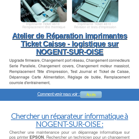
Imprimante Ticket 4610 :
Imprimante Ticket 4610 :
Remplacement tête thermique
Révision et tests d'impression
Atelier de Réparation imprimantes
Ticket Caisse - logistique sur
NOGENT-SUR-OISE
Upgrade firmware, Changement port réseau, Changement connecteurs
Serie Parallele, Changement covers, Changement moteur massicot,
Remplacement Tête d'impression, Test Journal et Ticket de Caisse,
Dépannage Carte Alimentation, Règlage de butée, Remplacement
courroie d'entrainement,
Comment venir nous voir :
Accès
Chercher un réparateur informatique à
NOGENT-SUR-OISE :
Chercher une maintenance pour un dépannage informatique sur
pos printer
EPSON
, Rechercher un technicien pour un changement