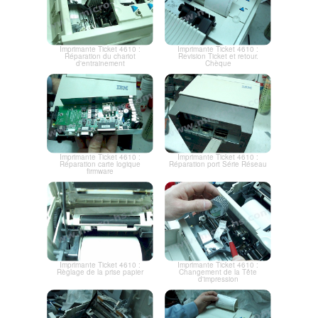
Imprimante Ticket 4610 :
Imprimante Ticket 4610 :
Réparation du chariot
Revision Ticket et retour.
d'entrainement
Chèque
Imprimante Ticket 4610 :
Imprimante Ticket 4610 :
Réparation carte logique
Réparation port Série Réseau
firmware
Imprimante Ticket 4610 :
Imprimante Ticket 4610 :
Règlage de la prise papier
Changement de la Tête
d'impression