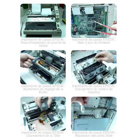
Imprimante de caisse EPSON :
Imprimante de caisse EPSON :
Tests d'impression du journal de
Mise à jour du firmware
caisse
Imprimante de caisse EPSON :
Imprimante de caisse EPSON :
Ajustement du règlage de la
changement du moteur de
Butée
massicot
Imprimante de caisse EPSON :
Imprimante de caisse EPSON :
Changement de la Tête
Réparation des ports Serie