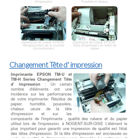
d'impression
Parallele et réseau
Imprimante de caisse EPSON :
Imprimante de caisse EPSON :
Tests d'impression du ticket de
Remplacement de la courroie
caisse
d'entrainement
Changement Tête d' impression
Imprimante EPSON TM-U et
TM-H Series Changement Tête
d’ impression
: Un certain
nombre d'éléments ont une
incidence sur les performances
de votre imprimante: Résidus de
papier, humidité, poussière,
chaleur, usure de la tête
d'impression et sur les
composants de l'imprimante , qualité des rubans et du papier
utilisé lors de l'impression. à NOGENT-SUR-OISE L'élément le
plus important pour garantir une impression de qualité est l'état
des têtes d'impression. Si la tête d'impression est encrassée ou