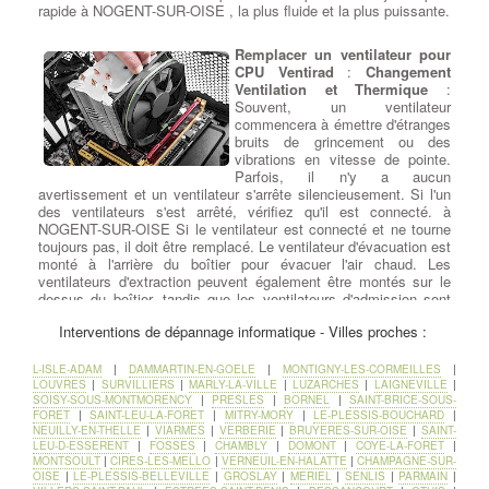
rapide à NOGENT-SUR-OISE , la plus fluide et la plus puissante.
Remplacer un ventilateur pour
CPU Ventirad
:
Changement
Ventilation et Thermique
:
Souvent, un ventilateur
commencera à émettre d'étranges
bruits de grincement ou des
vibrations en vitesse de pointe.
Parfois, il n'y a aucun
avertissement et un ventilateur s'arrête silencieusement. Si l'un
des ventilateurs s'est arrêté, vérifiez qu'il est connecté. à
NOGENT-SUR-OISE Si le ventilateur est connecté et ne tourne
toujours pas, il doit être remplacé. Le ventilateur d'évacuation est
monté à l'arrière du boîtier pour évacuer l'air chaud. Les
ventilateurs d'extraction peuvent également être montés sur le
dessus du boîtier, tandis que les ventilateurs d'admission sont
généralement montés sur le devant ou sur les côtés. à NOGENT-
Interventions de dépannage informatique - Villes proches :
SUR-OISE Si tous les ventilateurs de votre système
fonctionnent, mais que le système fonctionne à chaud ou est
instable, vous pouvez ajouter d'autres ventilateurs. Si votre
L-ISLE-ADAM
|
DAMMARTIN-EN-GOELE
|
MONTIGNY-LES-CORMEILLES
|
boîtier ne peut plus supporter de ventilateurs ou devient trop fort,
LOUVRES
|
SURVILLIERS
|
MARLY-LA-VILLE
|
LUZARCHES
|
LAIGNEVILLE
|
SOISY-SOUS-MONTMORENCY
|
PRESLES
|
BORNEL
|
SAINT-BRICE-SOUS-
envisagez un refroidissement liquide .
FORET
|
SAINT-LEU-LA-FORET
|
MITRY-MORY
|
LE-PLESSIS-BOUCHARD
|
NEUILLY-EN-THELLE
|
VIARMES
|
VERBERIE
|
BRUYERES-SUR-OISE
|
SAINT-
Ajouter ou Remplacer un
LEU-D-ESSERENT
|
FOSSES
|
CHAMBLY
|
DOMONT
|
COYE-LA-FORET
|
MONTSOULT
|
CIRES-LES-MELLO
|
VERNEUIL-EN-HALATTE
|
CHAMPAGNE-SUR-
lecteur - Graveur cd dvd
:
OISE
|
LE-PLESSIS-BELLEVILLE
|
GROSLAY
|
MERIEL
|
SENLIS
|
PARMAIN
|
Rajout ou Réparation lecteurs