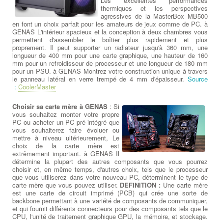
Les excellentes performances
thermiques et les perspectives
agressives de la MasterBox MB500
en font un choix parfait pour les amateurs de jeux comme de PC. à
GENAS L'intérieur spacieux et la conception à deux chambres vous
permettent d'assembler le boîtier plus rapidement et plus
proprement. Il peut supporter un radiateur jusqu'à 360 mm, une
longueur de 400 mm pour une carte graphique, une hauteur de 160
mm pour un refroidisseur de processeur et une longueur de 180 mm
pour un PSU. à GENAS Montrez votre construction unique à travers
le panneau latéral en verre trempé de 4 mm d'épaisseur.
Source
:
CoolerMaster
Choisir sa carte mère à GENAS
: Si
vous souhaitez monter votre propre
PC ou acheter un PC pré-intégré que
vous souhaiterez faire évoluer ou
mettre à niveau ultérieurement, Le
choix de la carte mère est
extrêmement important. à GENAS Il
détermine la plupart des autres composants que vous pourrez
choisir et, en même temps, d'autres choix, tels que le processeur
que vous utiliserez dans votre nouveau PC, déterminent le type de
carte mère que vous pouvez utiliser.
DEFINITION :
Une carte mère
est une carte de circuit imprimé (PCB) qui crée une sorte de
backbone permettant à une variété de composants de communiquer,
et qui fournit différents connecteurs pour des composants tels que le
CPU, l'unité de traitement graphique GPU, la mémoire, et stockage.