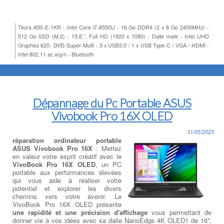
Tecra A50-E-1KR - Intel Core i7-8550U - 16 Go DDR4 (2 x 8 Go 2400MHz) -
512 Go SSD (M.2) - 15,6',', Full HD (1920 x 1080) - Dalle mate - Intel UHD
Graphics 620- DVD-Super-Multi - 3 x USB3.0 / 1 x USB Type-C / VGA / HDMI -
Intel 802.11 ac a/g/n - Bluetooth
Dépannage du Pc Portable ASUS
Vivobook Pro 16X OLED
31/05/2023
réparation ordinateur portable
ASUS Vivobook Pro 16X
: Mettez
en valeur votre esprit créatif avec le
VivoBook Pro 16X OLED
, un PC
portable aux performances élevées
qui vous aide à réaliser votre
potentiel et explorer les divers
chemins vers votre avenir. Le
VivoBook Pro 16X OLED présente
une rapidité et une précision d'affichage
vous permettant de
donner vie à vos idées avec sa dalle NanoEdge 4K OLED1 de 16'',