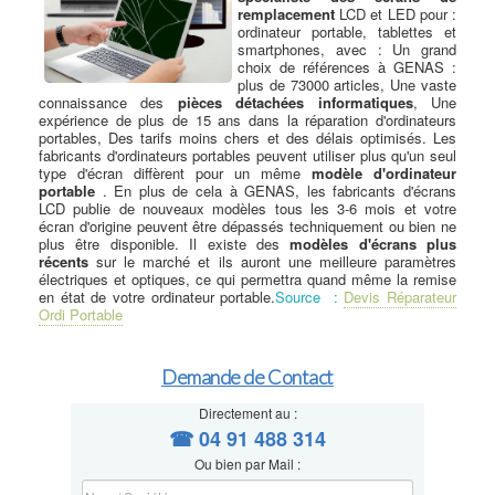
remplacement
LCD et LED pour :
ordinateur portable, tablettes et
smartphones, avec : Un grand
choix de références à GENAS :
plus de 73000 articles, Une vaste
connaissance des
pièces détachées informatiques
, Une
expérience de plus de 15 ans dans la réparation d'ordinateurs
portables, Des tarifs moins chers et des délais optimisés. Les
fabricants d'ordinateurs portables peuvent utiliser plus qu'un seul
type d'écran diffèrent pour un même
modèle d'ordinateur
portable
. En plus de cela à GENAS, les fabricants d'écrans
LCD publie de nouveaux modèles tous les 3-6 mois et votre
écran d'origine peuvent être dépassés techniquement ou bien ne
plus être disponible. Il existe des
modèles d'écrans plus
récents
sur le marché et ils auront une meilleure paramètres
électriques et optiques, ce qui permettra quand même la remise
en état de votre ordinateur portable.
Source :
Devis Réparateur
Ordi Portable
Demande de Contact
Directement au :
☎ 04 91 488 314
Ou bien par Mail :