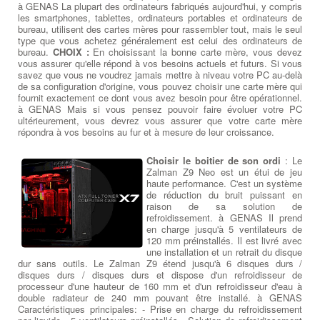
à GENAS La plupart des ordinateurs fabriqués aujourd'hui, y compris
les smartphones, tablettes, ordinateurs portables et ordinateurs de
bureau, utilisent des cartes mères pour rassembler tout, mais le seul
type que vous achetez généralement est celui des ordinateurs de
bureau.
CHOIX :
En choisissant la bonne carte mère, vous devez
vous assurer qu'elle répond à vos besoins actuels et futurs. Si vous
savez que vous ne voudrez jamais mettre à niveau votre PC au-delà
de sa configuration d'origine, vous pouvez choisir une carte mère qui
fournit exactement ce dont vous avez besoin pour être opérationnel.
à GENAS Mais si vous pensez pouvoir faire évoluer votre PC
ultérieurement, vous devrez vous assurer que votre carte mère
répondra à vos besoins au fur et à mesure de leur croissance.
Choisir le boitier de son ordi
: Le
Zalman Z9 Neo est un étui de jeu
haute performance. C'est un système
de réduction du bruit puissant en
raison de sa solution de
refroidissement. à GENAS Il prend
en charge jusqu'à 5 ventilateurs de
120 mm préinstallés. Il est livré avec
une installation et un retrait du disque
dur sans outils. Le Zalman Z9 étend jusqu'à 6 disques durs /
disques durs / disques durs et dispose d'un refroidisseur de
processeur d'une hauteur de 160 mm et d'un refroidisseur d'eau à
double radiateur de 240 mm pouvant être installé. à GENAS
Caractéristiques principales: - Prise en charge du refroidissement