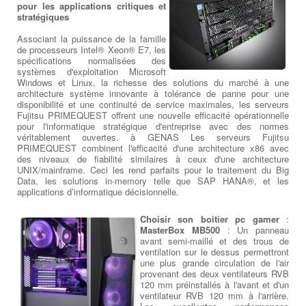
pour les applications critiques et
stratégiques
Associant la puissance de la famille
de processeurs Intel® Xeon® E7, les
spécifications normalisées des
systèmes d'exploitation Microsoft
Windows et Linux, la richesse des solutions du marché à une
architecture système innovante à tolérance de panne pour une
disponibilité et une continuité de service maximales, les serveurs
Fujitsu PRIMEQUEST offrent une nouvelle efficacité opérationnelle
pour l'informatique stratégique d'entreprise avec des normes
véritablement ouvertes. à GENAS Les serveurs Fujitsu
PRIMEQUEST combinent l'efficacité d'une architecture x86 avec
des niveaux de fiabilité similaires à ceux d'une architecture
UNIX/mainframe. Ceci les rend parfaits pour le traitement du Big
Data, les solutions in-memory telle que SAP HANA®, et les
applications d’informatique décisionnelle.
Choisir son boitier pc gamer
:
MasterBox MB500
: Un panneau
avant semi-maillé et des trous de
ventilation sur le dessus permettront
une plus grande circulation de l'air
provenant des deux ventilateurs RVB
120 mm préinstallés à l'avant et d'un
ventilateur RVB 120 mm à l'arrière.