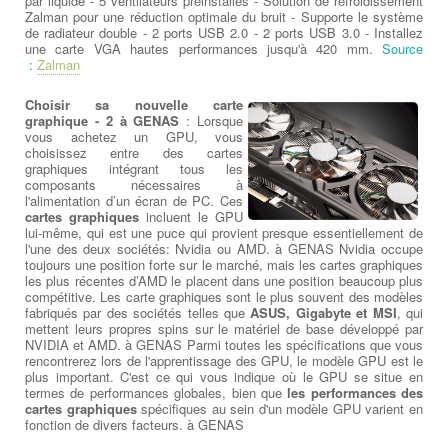
par liquide - 5 ventilateurs préinstallés - Solution de refroidissement
Zalman pour une réduction optimale du bruit - Supporte le système
de radiateur double - 2 ports USB 2.0 - 2 ports USB 3.0 - Installez
une carte VGA hautes performances jusqu'à 420 mm.
Source
:
Zalman
Choisir sa nouvelle carte
graphique - 2 à GENAS
: Lorsque
vous achetez un GPU, vous
choisissez entre des cartes
graphiques intégrant tous les
composants nécessaires à
l'alimentation d’un écran de PC. Ces
cartes graphiques
incluent le GPU
lui-même, qui est une puce qui provient presque essentiellement de
l'une des deux sociétés: Nvidia ou AMD. à GENAS Nvidia occupe
toujours une position forte sur le marché, mais les cartes graphiques
les plus récentes d’AMD le placent dans une position beaucoup plus
compétitive. Les carte graphiques sont le plus souvent des modèles
fabriqués par des sociétés telles que
ASUS, Gigabyte et MSI
, qui
mettent leurs propres spins sur le matériel de base développé par
NVIDIA et AMD. à GENAS Parmi toutes les spécifications que vous
rencontrerez lors de l'apprentissage des GPU, le modèle GPU est le
plus important. C'est ce qui vous indique où le GPU se situe en
termes de performances globales, bien que
les performances des
cartes graphiques
spécifiques au sein d'un modèle GPU varient en
fonction de divers facteurs. à GENAS