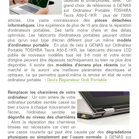
tablettes et smartphones, avec : Un
grand choix de références à GENAS
sur Ordinateur Portable TOSHIBA
Tecra A50-E-1KR : plus de 73000
articles, Une vaste connaissance des
pièces détachées
informatiques
, Une expérience de plus de 15 ans dans la réparation
d'ordinateurs portables, Des tarifs moins chers et des délais
optimisés. Les fabricants d'ordinateurs portables peuvent utiliser
plus qu'un seul type d'écran diffèrent pour un même
modèle
d'ordinateur portable
. En plus de cela à GENAS sur Ordinateur
Portable TOSHIBA Tecra A50-E-1KR, les fabricants d'écrans LCD
publie de nouveaux modèles tous les 3-6 mois et votre écran
d'origine peuvent être dépassés techniquement ou bien ne plus être
disponible. Il existe des
modèles d'écrans plus récents
sur le
marché et ils auront une meilleure paramètres électriques et
optiques, ce qui permettra quand même la remise en état de votre
ordinateur portable.
:
Devis Réparateur Ordi Portable
Remplacer les charnières de votre
ordinateur
: Un coin arrière de votre
ordinateur portable semble cassé ou
bien s'ouvre à chaque mouvement de
l'écran, l'ordinateur semble se
dégonflé au niveau des charnières
: Alors la réparation des charnières
brisées est nécessaire car c'est un
une casse courante qui peut être causée par des
dégradations
physiques ou simplement par l’usure normale
. à GENAS sur