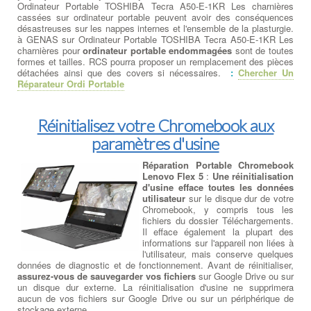
Ordinateur Portable TOSHIBA Tecra A50-E-1KR Les charnières
cassées sur ordinateur portable peuvent avoir des conséquences
désastreuses sur les nappes internes et l'ensemble de la plasturgie.
à GENAS sur Ordinateur Portable TOSHIBA Tecra A50-E-1KR Les
charnières pour
ordinateur portable endommagées
sont de toutes
formes et tailles. RCS pourra proposer un remplacement des pièces
détachées ainsi que des covers si nécessaires.
:
Chercher Un
Réparateur Ordi Portable
Réinitialisez votre Chromebook aux
paramètres d'usine
Réparation Portable Chromebook
Lenovo Flex 5
:
Une réinitialisation
d'usine efface toutes les données
utilisateur
sur le disque dur de votre
Chromebook, y compris tous les
fichiers du dossier Téléchargements.
Il efface également la plupart des
informations sur l'appareil non liées à
l'utilisateur, mais conserve quelques
données de diagnostic et de fonctionnement. Avant de réinitialiser,
assurez-vous de sauvegarder vos fichiers
sur Google Drive ou sur
un disque dur externe. La réinitialisation d'usine ne supprimera
aucun de vos fichiers sur Google Drive ou sur un périphérique de
stockage externe.