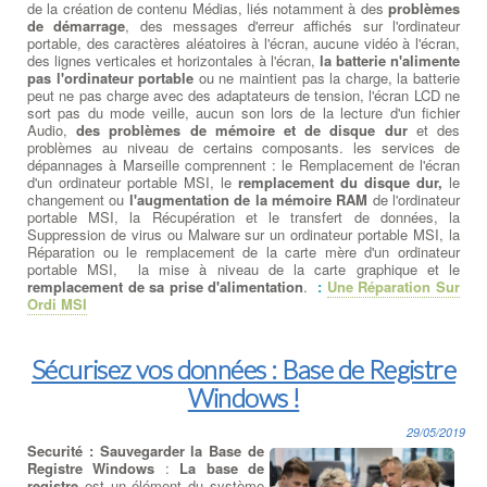
de la création de contenu Médias, liés notamment à des
problèmes
de démarrage
, des messages d'erreur affichés sur l'ordinateur
portable, des caractères aléatoires à l'écran, aucune vidéo à l'écran,
des lignes verticales et horizontales à l'écran,
la batterie n'alimente
pas l'ordinateur portable
ou ne maintient pas la charge, la batterie
peut ne pas charge avec des adaptateurs de tension, l'écran LCD ne
sort pas du mode veille, aucun son lors de la lecture d'un fichier
Audio,
des problèmes de mémoire et de disque dur
et des
problèmes au niveau de certains composants. les services de
dépannages à Marseille comprennent : le Remplacement de l'écran
d'un ordinateur portable MSI, le
remplacement du disque dur,
le
changement ou
l'augmentation de la mémoire RAM
de l'ordinateur
portable MSI, la Récupération et le transfert de données, la
Suppression de virus ou Malware sur un ordinateur portable MSI, la
Réparation ou le remplacement de la carte mère d'un ordinateur
portable MSI, la mise à niveau de la carte graphique et le
remplacement de sa prise d'alimentation
.
:
Une Réparation Sur
Ordi MSI
Sécurisez vos données : Base de Registre
Windows !
29/05/2019
Securité : Sauvegarder la Base de
Registre Windows
:
La base de
registre
est un élément du système