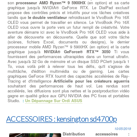
son
processeur AMD Ryzen™ 9 5900HX
(en option) et sa carte
graphique jusqu'à NVIDIA® GeForce RTX. Le DialPad exclusif
propose des contrôles précis et intuitifs pour vos tâches créatives
tandis que
le double ventilateur
refroidissant le VivoBook Pro 16X
OLED vous permet de travailler en silence. Le VivoBook Pro 16X
OLED vous ouvre la porte vers un futur rempli de créativité. Votre
aventure démarre ici avec le VivoBook Pro 16X OLED vous aide à
aller de découverte en découverte. Quelle que soit votre tâche
(scènes, fichiers Excel, documents ou designs), le dernier
processeur mobile AMD Ryzen™ 9 5900HX (en option) et la carte
graphique jusqu'à
NVIDIA® GeForce® RTX™ 3050
Ti vous
fournissent des performances ultrarapides dans un format ultrafin.
Avec jusqu'à 32 Go de mémoire et un disque SSD PCIe® jusqu'à 1
To, vous voilà prêt à relever tous les défis, qu'il s'agisse de
multitâche, d'édition multimédia ou de gaming. Les cartes
graphiques GeForce RTX fournit des capacités accélérées de Ray-
Tracing et d'Intelligence
Artificielle pour les créateurs aguerris
souhaitant des performances de haut vol. Les rendus sont
accélérés, les diffusions sont plus nettes et la postproduction vidéo
gagne en qualité grâce aux GPU NVIDIA des PC fixes et portables
Studio.
:
Un Dépannage Sur Ordi ASUS
ACCESSOIRES : kensington sd4700p
10/05/2019
Distribution accessoires :