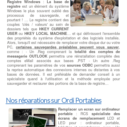
Registre Windows
:
La base de
registre
est un élément du système
Windows le plus souvent oublié des
processus de sauvegarde, et
pourtant ! … Le registre contient des
couples 'clés / valeurs' au sein de
dossiers tels que
HKEY CURRENT
USER
ou
HKEY LOCAL MACHINE
… et qui définissent l'ensemble
des propriétés du système d'exploitation et des logiciels installés.
Alors, lorsqu'il est nécessaire de remplacer votre disque dur ou votre
PC,
certaines sauvegardes préalables peuvent vous sauver
,
comme : - Un .Reg comprenant la
totalité des comptes de
messagerie OUTLOOK
permettra une réinstallation complète des
comptes eMail associés aux bases .PST - Un autre .Reg
comprenant les paramètres de vos
sources ODBC
permettra aussi
la reprise automatique des connexions internes ou distantes à vos
bases de données. Il est préférable de demander conseil à un
spécialiste quand à l'utilisation et la méthode employée pour
sauvegarder et restaurer des portions de la base de registre…
Nos réparations sur Ordi Portables
Remplacer un ecran sur ordinateur
portable
: RCS
spécialiste des
écrans de remplacement
LCD et
LED pour : ordinateur portable,