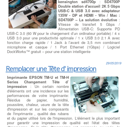
kensington sd4700p
:
SD4700P
Double station d'accueil 2K 5 Gbps
USB-C & USB 3.0 avec adaptateur
135W - DP et HDMI - Win / Mac :
SD4700P – La solution évolutive
:
Vitesse de transfert 5 Gbps /
Alimentation USB-C: Supporte PD
USB-C 3.0 (60 W pour le chargement d’un ordinateur portable) / 4 x
USB 3.0 pour une productivité optimale / 1 x USB 3.0 2.1 A avec
fonction charge rapide / 1 Jack à l’avant de 3,5 mm combinant
microphone et casque / 1 Port Ethernet (1Gbps) / Logiciel
DockWorks™ gratuit – pour une station intelligente
29/05/2019
Remplacer une Tête d' impression
Imprimante EPSON TM-U et TM-H
Series Changement Tête d’
impression
: Un certain nombre
d'éléments ont une incidence sur les
performances de votre imprimante:
Résidus de papier, humidité,
poussière, chaleur, usure de la tête
d'impression et sur les composants
de l'imprimante , qualité des rubans
et du papier utilisé lors de l'impression. L'élément le plus important
pour garantir une impression de qualité est l'état des têtes