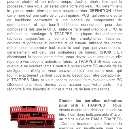
pourrez choisir et, en même temps, d'autres choix, tels que le
processeur que vous utiliserez dans votre nouveau PC, déterminent
le type de carte mère que vous pouvez utiliser.
DEFINITION :
Une
carte mère est une carte de circuit imprimé (PCB) qui crée une sorte
de backbone permettant à une variété de composants de
communiquer, et qui fournit différents connecteurs pour des
composants tels que le CPU, l'unité de traitement graphique GPU, la
mémoire, et stockage. à TRAPPES La plupart des ordinateurs
fabriqués aujourd'hui, y compris les smartphones, tablettes,
ordinateurs portables et ordinateurs de bureau, utilisent des cartes
mères pour rassembler tout, mais le seul type que vous achetez
généralement est celui des ordinateurs de bureau.
CHOIX :
En
choisissant la bonne carte mère, vous devez vous assurer qu'elle
répond à vos besoins actuels et futurs. à TRAPPES Si vous savez
que vous ne voudrez jamais mettre à niveau votre PC au-delà de sa
configuration d'origine, vous pouvez choisir une carte mère qui
fournit exactement ce dont vous avez besoin pour être opérationnel.
à TRAPPES Mais si vous pensez pouvoir faire évoluer votre PC
ultérieurement, vous devrez vous assurer que votre carte mère
répondra à vos besoins au fur et à mesure de leur croissance.
Choisir les barrettes mémoires
pour ordi à TRAPPES
: Nous
vivons maintenant dans un monde 64
bits, il est donc indispensable d' avoir
au moins 4 Go de RAM à TRAPPES
. Certains trouveront peut-être que la
mémoire est insuffisante pour que