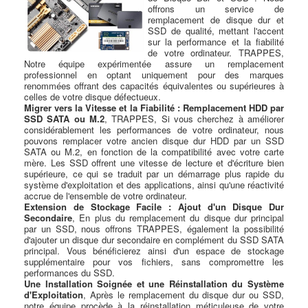
offrons un service de
remplacement de disque dur et
SSD de qualité, mettant l'accent
sur la performance et la fiabilité
de votre ordinateur. TRAPPES,
Notre équipe expérimentée assure un remplacement
professionnel en optant uniquement pour des marques
renommées offrant des capacités équivalentes ou supérieures à
celles de votre disque défectueux.
Migrer vers la Vitesse et la Fiabilité : Remplacement HDD par
SSD SATA ou M.2
, TRAPPES, Si vous cherchez à améliorer
considérablement les performances de votre ordinateur, nous
pouvons remplacer votre ancien disque dur HDD par un SSD
SATA ou M.2, en fonction de la compatibilité avec votre carte
mère. Les SSD offrent une vitesse de lecture et d'écriture bien
supérieure, ce qui se traduit par un démarrage plus rapide du
système d'exploitation et des applications, ainsi qu'une réactivité
accrue de l'ensemble de votre ordinateur.
Extension de Stockage Facile : Ajout d'un Disque Dur
Secondaire
, En plus du remplacement du disque dur principal
par un SSD, nous offrons TRAPPES, également la possibilité
d'ajouter un disque dur secondaire en complément du SSD SATA
principal. Vous bénéficierez ainsi d'un espace de stockage
supplémentaire pour vos fichiers, sans compromettre les
performances du SSD.
Une Installation Soignée et une Réinstallation du Système
d'Exploitation
, Après le remplacement du disque dur ou SSD,
notre équipe procède à la réinstallation méticuleuse de votre