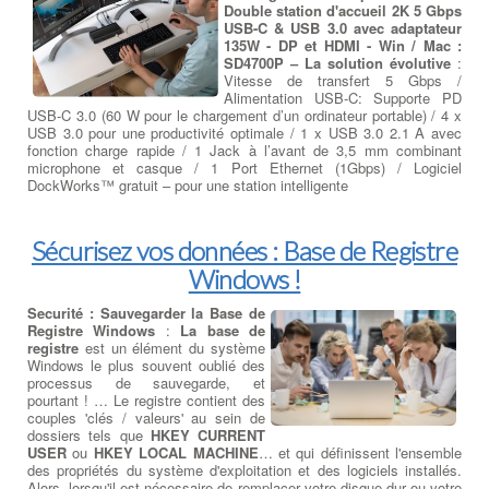
Double station d'accueil 2K 5 Gbps
USB-C & USB 3.0 avec adaptateur
135W - DP et HDMI - Win / Mac :
SD4700P – La solution évolutive
:
Vitesse de transfert 5 Gbps /
Alimentation USB-C: Supporte PD
USB-C 3.0 (60 W pour le chargement d’un ordinateur portable) / 4 x
USB 3.0 pour une productivité optimale / 1 x USB 3.0 2.1 A avec
fonction charge rapide / 1 Jack à l’avant de 3,5 mm combinant
microphone et casque / 1 Port Ethernet (1Gbps) / Logiciel
DockWorks™ gratuit – pour une station intelligente
Sécurisez vos données : Base de Registre
Windows !
Securité : Sauvegarder la Base de
Registre Windows
:
La base de
registre
est un élément du système
Windows le plus souvent oublié des
processus de sauvegarde, et
pourtant ! … Le registre contient des
couples 'clés / valeurs' au sein de
dossiers tels que
HKEY CURRENT
USER
ou
HKEY LOCAL MACHINE
… et qui définissent l'ensemble
des propriétés du système d'exploitation et des logiciels installés.
Alors, lorsqu'il est nécessaire de remplacer votre disque dur ou votre