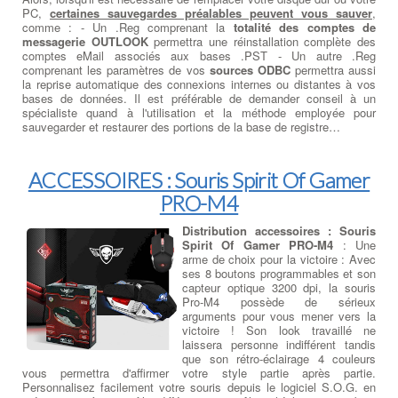
PC,
certaines sauvegardes préalables peuvent vous sauver
,
comme : - Un .Reg comprenant la
totalité des comptes de
messagerie OUTLOOK
permettra une réinstallation complète des
comptes eMail associés aux bases .PST - Un autre .Reg
comprenant les paramètres de vos
sources ODBC
permettra aussi
la reprise automatique des connexions internes ou distantes à vos
bases de données. Il est préférable de demander conseil à un
spécialiste quand à l'utilisation et la méthode employée pour
sauvegarder et restaurer des portions de la base de registre…
ACCESSOIRES : Souris Spirit Of Gamer
PRO-M4
Distribution accessoires : Souris
Spirit Of Gamer PRO-M4
: Une
arme de choix pour la victoire : Avec
ses 8 boutons programmables et son
capteur optique 3200 dpi, la souris
Pro-M4 possède de sérieux
arguments pour vous mener vers la
victoire ! Son look travaillé ne
laissera personne indifférent tandis
que son rétro-éclairage 4 couleurs
vous permettra d'affirmer votre style partie après partie.
Personnalisez facilement votre souris depuis le logiciel S.O.G. en