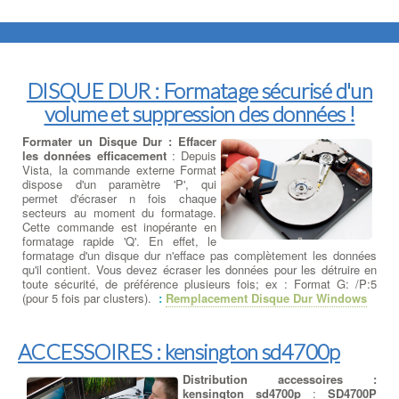
DISQUE DUR : Formatage sécurisé d'un
volume et suppression des données !
Formater un Disque Dur : Effacer
les données efficacement
: Depuis
Vista, la commande externe Format
dispose d'un paramètre 'P', qui
permet d'écraser n fois chaque
secteurs au moment du formatage.
Cette commande est inopérante en
formatage rapide 'Q'. En effet, le
formatage d'un disque dur n'efface pas complètement les données
qu'il contient. Vous devez écraser les données pour les détruire en
toute sécurité, de préférence plusieurs fois; ex : Format G: /P:5
(pour 5 fois par clusters).
:
Remplacement Disque Dur Windows
ACCESSOIRES : kensington sd4700p
Distribution accessoires :
kensington sd4700p
:
SD4700P