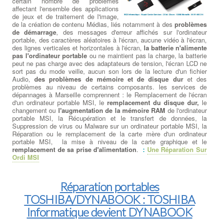
certain nombre de problèmes
affectant l'ensemble des applications
de jeux et de traitement de l'image,
de la création de contenu Médias, liés notamment à des
problèmes
de démarrage
, des messages d'erreur affichés sur l'ordinateur
portable, des caractères aléatoires à l'écran, aucune vidéo à l'écran,
des lignes verticales et horizontales à l'écran,
la batterie n'alimente
pas l'ordinateur portable
ou ne maintient pas la charge, la batterie
peut ne pas charge avec des adaptateurs de tension, l'écran LCD ne
sort pas du mode veille, aucun son lors de la lecture d'un fichier
Audio,
des problèmes de mémoire et de disque dur
et des
problèmes au niveau de certains composants. les services de
dépannages à Marseille comprennent : le Remplacement de l'écran
d'un ordinateur portable MSI, le
remplacement du disque dur,
le
changement ou
l'augmentation de la mémoire RAM
de l'ordinateur
portable MSI, la Récupération et le transfert de données, la
Suppression de virus ou Malware sur un ordinateur portable MSI, la
Réparation ou le remplacement de la carte mère d'un ordinateur
portable MSI, la mise à niveau de la carte graphique et le
remplacement de sa prise d'alimentation
.
:
Une Réparation Sur
Ordi MSI
Réparation portables
TOSHIBA/DYNABOOK : TOSHIBA
Informatique devient DYNABOOK