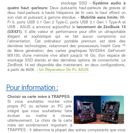
stockage SSD
- Système audio à
quatre haut -parleurs:
Deux puissants haut-parleurs de graves et
deux haut-parleurs à haute fréquence de tir vers le haut offrent un
son clair et puissant à gamme étendue.
- Mobilité sans limite:
Wi-
Fi 5, ports USB 3.1 Gen 2 Type-C, ports USB 3.1 Gen 1 Type-A et
USB - ASUS a annoncé aujourd'hui le
lancement de ZenBook 14
(UX431).
Il allie valeur et performance pour offrir un ultraportable
élégant et sophistiqué qui ne fait aucun compromis sur
l’alimentation. Cet ordinateur portable premium est doté des
dernières technologies, notamment des processeurs Intel® Core ™
de 8ème génération, des cartes graphiques NVIDIA® GeForce®
MX150, d'une mémoire vive allant jusqu'à 16 Go, d'un espace de
stockage SSD étendu et des dernières options de connectivité. Le
ZenBook 14 est disponible dès maintenant, en deux configurations,
à partir de 800€
:
Un Réparateur De Pc ASUS
Pour information :
Choisir sa carte mère à TRAPPES
:
Si vous souhaitez monter votre
propre PC ou acheter un PC pré-
intégré que vous souhaiterez faire
évoluer ou mettre à niveau
ultérieurement, Le choix de la carte
mère est extrêmement important. à
TRAPPES : Il détermine la plupart des autres composants que vous