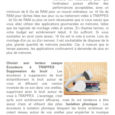
l'ordinateur puisse afficher des
performances acceptables, avec un
minimum de 8 Go de RAM pour un nouvel ordinateur, ou 16 Go de
RAM pour tâches liées aux jeux ou au traitement vidéo à TRAPPES
. 32 Go de RAM ou plus ne sont nécessaires que si vous savez que
vous allez utiliser des applications gourmandes en mémoire, telles
que les logiciels de montage vidéo et autres. En d'autres termes, si
votre budget est extrêmement réduit, 8 Go suffiront. Si vous
souhaitez en avoir juste assez, 16 Go est la voie à suivre. Lors du
montage d'un pc ou d'un serveur, il est souhaitable de disposer de la
plus grande quantité de mémoire possible. Car, à mesure que le
temps passera, les applications continueront à demander de plus en
plus de mémoire.
Choisir son lecteur casque
Ecouteurs à TRAPPES
:
Suppression du bruit
: Les
écouteurs à suppression de bruit
échantillonnent le bruit autour de
vous et diffusent une version
inversée de ce son dans vos oreilles,
supprimant ainsi le bruit autour de
vous à TRAPPES . L'avantage, c'est
qu'ils sont extrêmement efficaces, mais ils ont tendance à être
assez chers et utilisent des piles.
Isolation phonique
: Les
écouteurs à isolation phonique bloquent les bruits extérieurs en
créant réseau autour de vos oreilles pour empêcher la musique