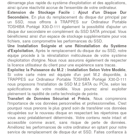
démarrage plus rapide du système d'exploitation et des applications,
ainsi qu'une réactivité accrue de l'ensemble de votre ordinateur.
Extension de Stockage Facile : Ajout d'un Disque Dur
Secondaire
, En plus du remplacement du disque dur principal par
un SSD, nous offrons à TRAPPES sur Ordinateur Portable
TOSHIBA Portégé X30-D-111 également la possibilité d'ajouter un
disque dur secondaire en complément du SSD SATA principal. Vous
bénéficierez ainsi d'un espace de stockage supplémentaire pour vos
fichiers, sans compromettre les performances du SSD.
Une Installation Soignée et une Réinstallation du Système
d'Exploitation
, Après le remplacement du disque dur ou SSD, notre
équipe procède à la réinstallation méticuleuse de votre système
d'exploitation d'origine. Nous nous assurons également de respecter
la licence utilisateur du client pour une expérience sans tracas.
Exploitez la Puissance du M.2 : Installation Selon Votre Modèle
,
Si votre carte mère est équipée d'un port M.2 disponible, à
TRAPPES sur Ordinateur Portable TOSHIBA Portégé X30-D-111
nous proposons l'installation de SSD M.2 SATA ou PCIe, selon les
spécifications de votre modèle. Vous pourrez ainsi exploiter
pleinement la rapidité de cette technologie de pointe.
Transfert de Données Sécurisé et Précis
, Nous comprenons
l'importance de vos données personnelles et professionnelles. C'est
pourquoi nous prenons le plus grand soin de transférer vos données
récupérées sur le nouveau disque en respectant les répertoires que
vous avez préalablement déterminés. Votre contenu reste intact et
accessible comme avant, sans risque de perte de données.
Améliorez les performances de votre ordinateur en optant pour notre
service de remplacement de disque dur et SSD. Faites confiance à