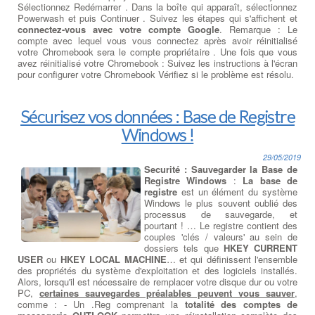
Sélectionnez Redémarrer . Dans la boîte qui apparaît, sélectionnez
Powerwash et puis Continuer . Suivez les étapes qui s'affichent et
connectez-vous avec votre compte Google
. Remarque : Le
compte avec lequel vous vous connectez après avoir réinitialisé
votre Chromebook sera le compte propriétaire . Une fois que vous
avez réinitialisé votre Chromebook : Suivez les instructions à l'écran
pour configurer votre Chromebook Vérifiez si le problème est résolu.
Sécurisez vos données : Base de Registre
Windows !
29/05/2019
Securité : Sauvegarder la Base de
Registre Windows
:
La base de
registre
est un élément du système
Windows le plus souvent oublié des
processus de sauvegarde, et
pourtant ! … Le registre contient des
couples 'clés / valeurs' au sein de
dossiers tels que
HKEY CURRENT
USER
ou
HKEY LOCAL MACHINE
… et qui définissent l'ensemble
des propriétés du système d'exploitation et des logiciels installés.
Alors, lorsqu'il est nécessaire de remplacer votre disque dur ou votre
PC,
certaines sauvegardes préalables peuvent vous sauver
,
comme : - Un .Reg comprenant la
totalité des comptes de