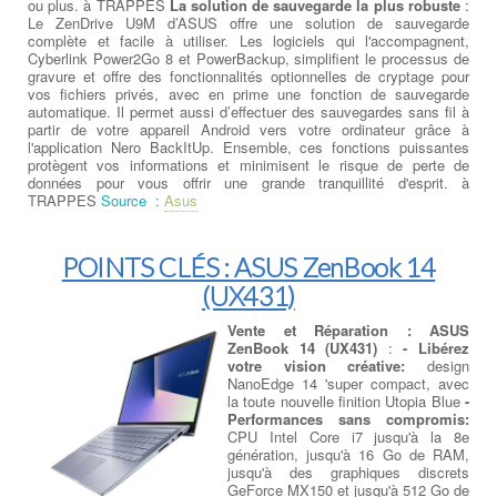
ou plus. à TRAPPES
La solution de sauvegarde la plus robuste
:
Le ZenDrive U9M d’ASUS offre une solution de sauvegarde
complète et facile à utiliser. Les logiciels qui l'accompagnent,
Cyberlink Power2Go 8 et PowerBackup, simplifient le processus de
gravure et offre des fonctionnalités optionnelles de cryptage pour
vos fichiers privés, avec en prime une fonction de sauvegarde
automatique. Il permet aussi d’effectuer des sauvegardes sans fil à
partir de votre appareil Android vers votre ordinateur grâce à
l'application Nero BackItUp. Ensemble, ces fonctions puissantes
protègent vos informations et minimisent le risque de perte de
données pour vous offrir une grande tranquillité d'esprit. à
TRAPPES
Source :
Asus
POINTS CLÉS : ASUS ZenBook 14
(UX431)
Vente et Réparation : ASUS
ZenBook 14 (UX431)
:
- Libérez
votre vision créative:
design
NanoEdge 14 'super compact, avec
la toute nouvelle finition Utopia Blue
-
Performances sans compromis:
CPU Intel Core i7 jusqu'à la 8e
génération, jusqu'à 16 Go de RAM,
jusqu'à des graphiques discrets
GeForce MX150 et jusqu'à 512 Go de