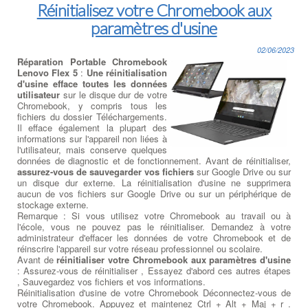
Réinitialisez votre Chromebook aux
paramètres d'usine
02/06/2023
Réparation Portable Chromebook
Lenovo Flex 5
:
Une réinitialisation
d'usine efface toutes les données
utilisateur
sur le disque dur de votre
Chromebook, y compris tous les
fichiers du dossier Téléchargements.
Il efface également la plupart des
informations sur l'appareil non liées à
l'utilisateur, mais conserve quelques
données de diagnostic et de fonctionnement. Avant de réinitialiser,
assurez-vous de sauvegarder vos fichiers
sur Google Drive ou sur
un disque dur externe. La réinitialisation d'usine ne supprimera
aucun de vos fichiers sur Google Drive ou sur un périphérique de
stockage externe.
Remarque : Si vous utilisez votre Chromebook au travail ou à
l'école, vous ne pouvez pas le réinitialiser. Demandez à votre
administrateur d'effacer les données de votre Chromebook et de
réinscrire l'appareil sur votre réseau professionnel ou scolaire.
Avant de
réinitialiser votre Chromebook aux paramètres d'usine
: Assurez-vous de réinitialiser , Essayez d'abord ces autres étapes
, Sauvegardez vos fichiers et vos informations.
Réinitialisation d'usine de votre Chromebook Déconnectez-vous de
votre Chromebook. Appuyez et maintenez Ctrl + Alt + Maj + r .