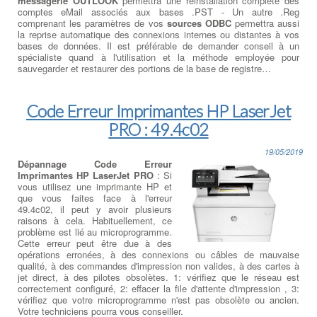
messagerie OUTLOOK
permettra une réinstallation complète des
comptes eMail associés aux bases .PST - Un autre .Reg
comprenant les paramètres de vos
sources ODBC
permettra aussi
la reprise automatique des connexions internes ou distantes à vos
bases de données. Il est préférable de demander conseil à un
spécialiste quand à l'utilisation et la méthode employée pour
sauvegarder et restaurer des portions de la base de registre…
Code Erreur Imprimantes HP LaserJet
PRO : 49.4c02
19/05/2019
Dépannage Code Erreur
Imprimantes HP LaserJet PRO
: Si
vous utilisez une imprimante HP et
que vous faites face à l'erreur
49.4c02, il peut y avoir plusieurs
raisons à cela. Habituellement, ce
problème est lié au microprogramme.
Cette erreur peut être due à des
opérations erronées, à des connexions ou câbles de mauvaise
qualité, à des commandes d'impression non valides, à des cartes à
jet direct, à des pilotes obsolètes. 1: vérifiez que le réseau est
correctement configuré, 2: effacer la file d'attente d'impression , 3:
vérifiez que votre microprogramme n'est pas obsolète ou ancien.
Votre techniciens pourra vous conseiller.