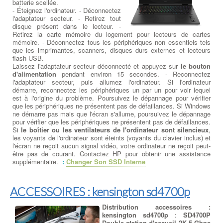
batterie scellée.
- Éteignez l'ordinateur. - Déconnectez
l'adaptateur secteur. - Retirez tout
disque présent dans le lecteur. -
Retirez la carte mémoire du logement pour lecteurs de cartes
mémoire. - Déconnectez tous les périphériques non essentiels tels
que les imprimantes, scanners, disques durs externes et lecteurs
flash USB.
Laissez l'adaptateur secteur déconnecté et appuyez sur
le bouton
d'alimentation
pendant environ 15 secondes. - Reconnectez
l'adaptateur secteur, puis allumez l'ordinateur. Si l'ordinateur
démarre, reconnectez les périphériques un par un pour voir lequel
est à l'origine du problème. Poursuivez le dépannage pour vérifier
que les périphériques ne présentent pas de défaillances. Si Windows
ne démarre pas mais que l'écran s'allume, poursuivez le dépannage
pour vérifier que les périphériques ne présentent pas de défaillances.
Si
le boîtier ou les ventilateurs de l'ordinateur sont silencieux
,
les voyants de l'ordinateur sont éteints (voyants du clavier inclus) et
l'écran ne reçoit aucun signal vidéo, votre ordinateur ne reçoit peut-
être pas de courant. Contactez HP pour obtenir une assistance
supplémentaire.
:
Changer Son SSD Interne
ACCESSOIRES : kensington sd4700p
Distribution accessoires :
kensington sd4700p
:
SD4700P
Double station d'accueil 2K 5 Gbps