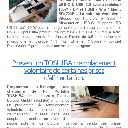
USB-C & USB 3.0 avec adaptateur
135W - DP et HDMI - Win / Mac :
SD4700P – La solution évolutive
:
Vitesse de transfert 5 Gbps /
Alimentation USB-C: Supporte PD
USB-C 3.0 (60 W pour le chargement d’un ordinateur portable) / 4 x
USB 3.0 pour une productivité optimale / 1 x USB 3.0 2.1 A avec
fonction charge rapide / 1 Jack à l’avant de 3,5 mm combinant
microphone et casque / 1 Port Ethernet (1Gbps) / Logiciel
DockWorks™ gratuit – pour une station intelligente
Prévention TOSHIBA : remplacement
volontaire de certaines prises
d'alimentation.
Programme d’Echange des
chargeurs de Pc Portable
TOSHIBA
: Le 22 juin 2018, Toshiba
Europe GmbH (Toshiba) a annoncé
un programme de remplacement
volontaire de certaines prises
d'alimentation utilisées dans des
adaptateurs secteur en raison d'un
risque potentiel de brûlure. Toshiba a vendu ces prises
d'alimentation avec les adaptateurs secteur fabriqués de décembre