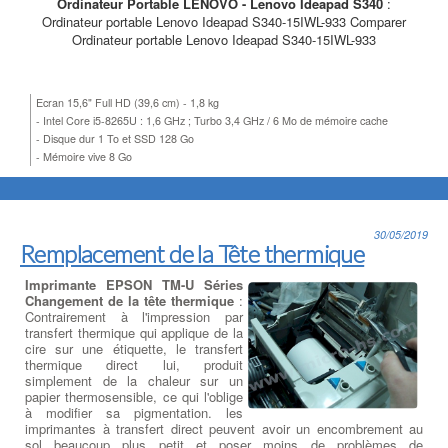
Ordinateur Portable LENOVO - Lenovo Ideapad S340
:
Ordinateur portable Lenovo Ideapad S340-15IWL-933 Comparer
Ordinateur portable Lenovo Ideapad S340-15IWL-933
Ecran 15,6" Full HD (39,6 cm) - 1,8 kg
- Intel Core i5-8265U : 1,6 GHz ; Turbo 3,4 GHz / 6 Mo de mémoire cache
- Disque dur 1 To et SSD 128 Go
- Mémoire vive 8 Go
30/05/2019
Remplacement de la Tête thermique
Imprimante EPSON TM-U Séries
Changement de la tête thermique
:
Contrairement à l'impression par
transfert thermique qui applique de la
cire sur une étiquette, le transfert
thermique direct lui, produit
simplement de la chaleur sur un
papier thermosensible, ce qui l'oblige
à modifier sa pigmentation. les
imprimantes à transfert direct peuvent avoir un encombrement au
sol beaucoup plus petit et poser moins de problèmes de