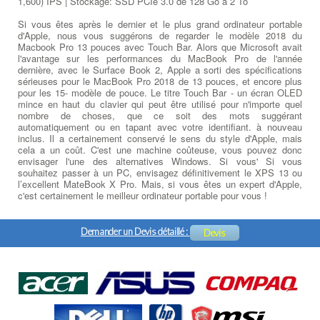
1,600) IPS | Stockage: SSD PCIe 3.0 de 128 Go à 2 To
Si vous êtes après le dernier et le plus grand ordinateur portable
d'Apple, nous vous suggérons de regarder le modèle 2018 du
Macbook Pro 13 pouces avec Touch Bar. Alors que Microsoft avait
l'avantage sur les performances du MacBook Pro de l'année
dernière, avec le Surface Book 2, Apple a sorti des spécifications
sérieuses pour le MacBook Pro 2018 de 13 pouces, et encore plus
pour les 15- modèle de pouce. Le titre Touch Bar - un écran OLED
mince en haut du clavier qui peut être utilisé pour n'importe quel
nombre de choses, que ce soit des mots suggérant
automatiquement ou en tapant avec votre identifiant. à nouveau
inclus. Il a certainement conservé le sens du style d'Apple, mais
cela a un coût. C'est une machine coûteuse, vous pouvez donc
envisager l'une des alternatives Windows. Si vous' Si vous
souhaitez passer à un PC, envisagez définitivement le XPS 13 ou
l’excellent MateBook X Pro. Mais, si vous êtes un expert d'Apple,
c'est certainement le meilleur ordinateur portable pour vous !
Demander un Devis détaillé :
Devis