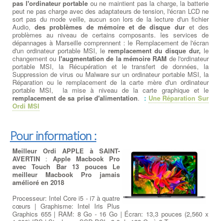
pas l'ordinateur portable
ou ne maintient pas la charge, la batterie
peut ne pas charge avec des adaptateurs de tension, l'écran LCD ne
sort pas du mode veille, aucun son lors de la lecture d'un fichier
Audio,
des problèmes de mémoire et de disque dur
et des
problèmes au niveau de certains composants. les services de
dépannages à Marseille comprennent : le Remplacement de l'écran
d'un ordinateur portable MSI, le
remplacement du disque dur,
le
changement ou
l'augmentation de la mémoire RAM
de l'ordinateur
portable MSI, la Récupération et le transfert de données, la
Suppression de virus ou Malware sur un ordinateur portable MSI, la
Réparation ou le remplacement de la carte mère d'un ordinateur
portable MSI, la mise à niveau de la carte graphique et le
remplacement de sa prise d'alimentation
.
:
Une Réparation Sur
Ordi MSI
Pour information :
Meilleur Ordi APPLE à SAINT-
AVERTIN
:
Apple Macbook Pro
avec Touch Bar 13 pouces Le
meilleur Macbook Pro jamais
amélioré en 2018
Processeur: Intel Core i5 - i7 à quatre
cœurs | Graphisme: Intel Iris Plus
Graphics 655 | RAM: 8 Go - 16 Go | Écran: 13,3 pouces (2,560 x