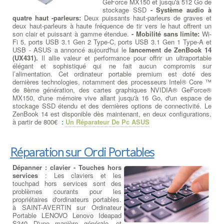
GeForce MX150 et jusqu'à 512 Go de
stockage SSD
- Système audio à
quatre haut -parleurs:
Deux puissants haut-parleurs de graves et
deux haut-parleurs à haute fréquence de tir vers le haut offrent un
son clair et puissant à gamme étendue.
- Mobilité sans limite:
Wi-
Fi 5, ports USB 3.1 Gen 2 Type-C, ports USB 3.1 Gen 1 Type-A et
USB - ASUS a annoncé aujourd'hui le
lancement de ZenBook 14
(UX431).
Il allie valeur et performance pour offrir un ultraportable
élégant et sophistiqué qui ne fait aucun compromis sur
l’alimentation. Cet ordinateur portable premium est doté des
dernières technologies, notamment des processeurs Intel® Core ™
de 8ème génération, des cartes graphiques NVIDIA® GeForce®
MX150, d'une mémoire vive allant jusqu'à 16 Go, d'un espace de
stockage SSD étendu et des dernières options de connectivité. Le
ZenBook 14 est disponible dès maintenant, en deux configurations,
à partir de 800€
:
Un Réparateur De Pc ASUS
Réparation sur Ordi Portables
Dépanner : clavier - Touches hors
services
: Les claviers et les
touchpad hors services sont des
problèmes courants pour les
propriétaires d'ordinateurs portables.
à SAINT-AVERTIN sur Ordinateur
Portable LENOVO Lenovo Ideapad
S340 D'une manière générale, et