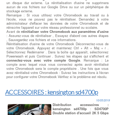
un disque dur externe. La réinitialisation d'usine ne supprimera
aucun de vos fichiers sur Google Drive ou sur un périphérique de
stockage externe.
Remarque : Si vous utilisez votre Chromebook au travail ou à
l'école, vous ne pouvez pas le réinitialiser. Demandez à votre
administrateur d'effacer les données de votre Chromebook et de
réinscrire l'appareil sur votre réseau professionnel ou scolaire.
Avant de
réinitialiser votre Chromebook aux paramètres d'usine
: Assurez-vous de réinitialiser , Essayez d'abord ces autres étapes
, Sauvegardez vos fichiers et vos informations.
Réinitialisation d'usine de votre Chromebook Déconnectez-vous de
votre Chromebook. Appuyez et maintenez Ctrl + Alt + Maj + r .
Sélectionnez Redémarrer . Dans la boîte qui apparaît, sélectionnez
Powerwash et puis Continuer . Suivez les étapes qui s'affichent et
connectez-vous avec votre compte Google
. Remarque : Le
compte avec lequel vous vous connectez après avoir réinitialisé
votre Chromebook sera le compte propriétaire . Une fois que vous
avez réinitialisé votre Chromebook : Suivez les instructions à l'écran
pour configurer votre Chromebook Vérifiez si le problème est résolu.
ACCESSOIRES : kensington sd4700p
10/05/2019
Distribution accessoires :
kensington sd4700p
:
SD4700P
Double station d'accueil 2K 5 Gbps