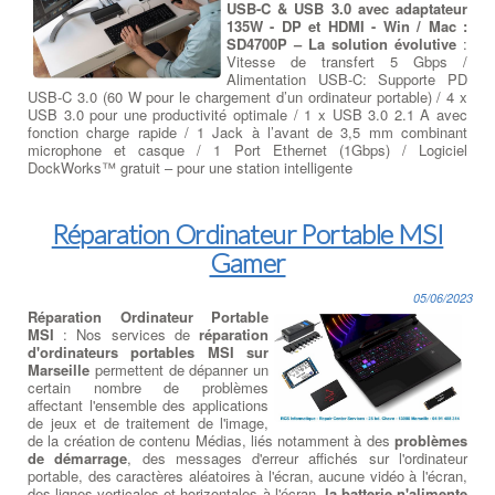
USB-C & USB 3.0 avec adaptateur
135W - DP et HDMI - Win / Mac :
SD4700P – La solution évolutive
:
Vitesse de transfert 5 Gbps /
Alimentation USB-C: Supporte PD
USB-C 3.0 (60 W pour le chargement d’un ordinateur portable) / 4 x
USB 3.0 pour une productivité optimale / 1 x USB 3.0 2.1 A avec
fonction charge rapide / 1 Jack à l’avant de 3,5 mm combinant
microphone et casque / 1 Port Ethernet (1Gbps) / Logiciel
DockWorks™ gratuit – pour une station intelligente
Réparation Ordinateur Portable MSI
Gamer
05/06/2023
Réparation Ordinateur Portable
MSI
: Nos services de
réparation
d'ordinateurs portables MSI sur
Marseille
permettent de dépanner un
certain nombre de problèmes
affectant l'ensemble des applications
de jeux et de traitement de l'image,
de la création de contenu Médias, liés notamment à des
problèmes
de démarrage
, des messages d'erreur affichés sur l'ordinateur
portable, des caractères aléatoires à l'écran, aucune vidéo à l'écran,
des lignes verticales et horizontales à l'écran,
la batterie n'alimente