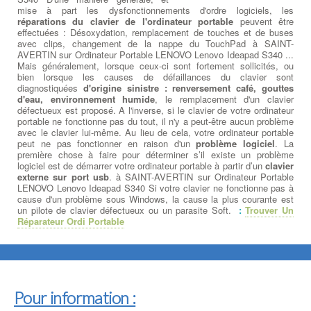
mise à part les dysfonctionnements d'ordre logiciels, les
réparations du clavier de l'ordinateur portable
peuvent être
effectuées : Désoxydation, remplacement de touches et de buses
avec clips, changement de la nappe du TouchPad à SAINT-
AVERTIN sur Ordinateur Portable LENOVO Lenovo Ideapad S340 ...
Mais généralement, lorsque ceux-ci sont fortement sollicités, ou
bien lorsque les causes de défaillances du clavier sont
diagnostiquées
d'origine sinistre : renversement café, gouttes
d'eau, environnement humide
, le remplacement d'un clavier
défectueux est proposé. A l'inverse, si le clavier de votre ordinateur
portable ne fonctionne pas du tout, il n'y a peut-être aucun problème
avec le clavier lui-même. Au lieu de cela, votre ordinateur portable
peut ne pas fonctionner en raison d'un
problème logiciel
. La
première chose à faire pour déterminer s’il existe un problème
logiciel est de démarrer votre ordinateur portable à partir d’un
clavier
externe sur port usb
. à SAINT-AVERTIN sur Ordinateur Portable
LENOVO Lenovo Ideapad S340 Si votre clavier ne fonctionne pas à
cause d'un problème sous Windows, la cause la plus courante est
un pilote de clavier défectueux ou un parasite Soft.
:
Trouver Un
Réparateur Ordi Portable
Pour information :