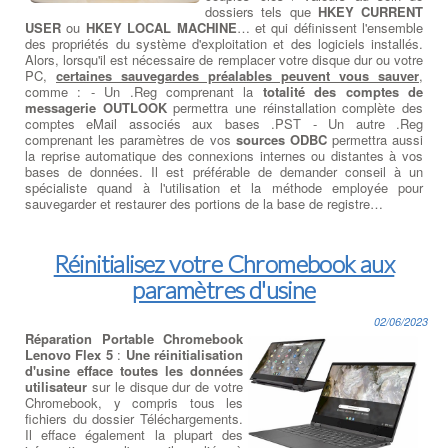
dossiers tels que
HKEY CURRENT
USER
ou
HKEY LOCAL MACHINE
… et qui définissent l'ensemble
des propriétés du système d'exploitation et des logiciels installés.
Alors, lorsqu'il est nécessaire de remplacer votre disque dur ou votre
PC,
certaines sauvegardes préalables peuvent vous sauver
,
comme : - Un .Reg comprenant la
totalité des comptes de
messagerie OUTLOOK
permettra une réinstallation complète des
comptes eMail associés aux bases .PST - Un autre .Reg
comprenant les paramètres de vos
sources ODBC
permettra aussi
la reprise automatique des connexions internes ou distantes à vos
bases de données. Il est préférable de demander conseil à un
spécialiste quand à l'utilisation et la méthode employée pour
sauvegarder et restaurer des portions de la base de registre…
Réinitialisez votre Chromebook aux
paramètres d'usine
02/06/2023
Réparation Portable Chromebook
Lenovo Flex 5
:
Une réinitialisation
d'usine efface toutes les données
utilisateur
sur le disque dur de votre
Chromebook, y compris tous les
fichiers du dossier Téléchargements.
Il efface également la plupart des