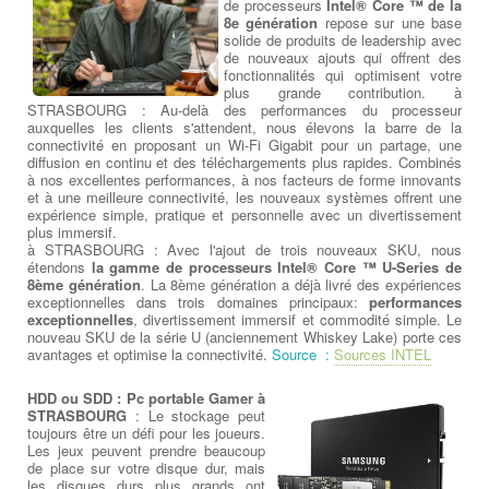
de processeurs
Intel® Core ™ de la
8e génération
repose sur une base
solide de produits de leadership avec
de nouveaux ajouts qui offrent des
fonctionnalités qui optimisent votre
plus grande contribution. à
STRASBOURG : Au-delà des performances du processeur
auxquelles les clients s'attendent, nous élevons la barre de la
connectivité en proposant un Wi-Fi Gigabit pour un partage, une
diffusion en continu et des téléchargements plus rapides. Combinés
à nos excellentes performances, à nos facteurs de forme innovants
et à une meilleure connectivité, les nouveaux systèmes offrent une
expérience simple, pratique et personnelle avec un divertissement
plus immersif.
à STRASBOURG : Avec l'ajout de trois nouveaux SKU, nous
étendons
la gamme de processeurs Intel® Core ™ U-Series de
8ème génération
. La 8ème génération a déjà livré des expériences
exceptionnelles dans trois domaines principaux:
performances
exceptionnelles
, divertissement immersif et commodité simple. Le
nouveau SKU de la série U (anciennement Whiskey Lake) porte ces
avantages et optimise la connectivité.
Source :
Sources INTEL
HDD ou SDD : Pc portable Gamer à
STRASBOURG
: Le stockage peut
toujours être un défi pour les joueurs.
Les jeux peuvent prendre beaucoup
de place sur votre disque dur, mais
les disques durs plus grands ont