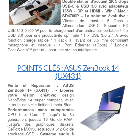
Double station d'accueil 2K 5 Gbps
USB-C & USB 3.0 avec adaptateur
135W - DP et HDMI - Win / Mac :
SD4700P – La solution évolutive
:
Vitesse de transfert 5 Gbps /
Alimentation USB-C: Supporte PD
USB-C 3.0 (60 W pour le chargement d’un ordinateur portable) / 4 x
USB 3.0 pour une productivité optimale / 1 x USB 3.0 2.1 A avec
fonction charge rapide / 1 Jack à l’avant de 3,5 mm combinant
microphone et casque / 1 Port Ethernet (1Gbps) / Logiciel
DockWorks™ gratuit – pour une station intelligente
POINTS CLÉS : ASUS ZenBook 14
(UX431)
Vente et Réparation : ASUS
ZenBook 14 (UX431)
:
- Libérez
votre vision créative:
design
NanoEdge 14 'super compact, avec
la toute nouvelle finition Utopia Blue
-
Performances sans compromis:
CPU Intel Core i7 jusqu'à la 8e
génération, jusqu'à 16 Go de RAM,
jusqu'à des graphiques discrets
GeForce MX150 et jusqu'à 512 Go de
stockage SSD
- Système audio à