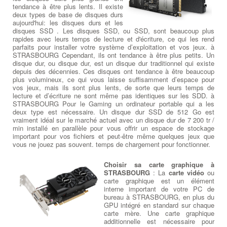
tendance à être plus lents. Il existe
deux types de base de disques durs
aujourd'hui: les disques durs et les
disques SSD . Les disques SSD, ou SSD, sont beaucoup plus
rapides avec leurs temps de lecture et d'écriture, ce qui les rend
parfaits pour installer votre système d’exploitation et vos jeux. à
STRASBOURG Cependant, ils ont tendance à être plus petits. Un
disque dur, ou disque dur, est un disque dur traditionnel qui existe
depuis des décennies. Ces disques ont tendance à être beaucoup
plus volumineux, ce qui vous laisse suffisamment d’espace pour
vos jeux, mais ils sont plus lents, de sorte que leurs temps de
lecture et d’écriture ne sont même pas identiques sur les SDD. à
STRASBOURG Pour le Gaming un ordinateur portable qui a les
deux type est nécessaire. Un disque dur SSD de 512 Go est
vraiment idéal sur le marché actuel avec un disque dur de 7 200 tr /
min installé en parallèle pour vous offrir un espace de stockage
important pour vos fichiers et peut-être même quelques jeux que
vous ne jouez pas souvent. temps de chargement pour fonctionner.
Choisir sa carte graphique à
STRASBOURG
: La
carte vidéo
ou
carte graphique est un élément
interne important de votre PC de
bureau à STRASBOURG, en plus du
GPU intégré en standard sur chaque
carte mère. Une carte graphique
additionnelle est nécessaire pour