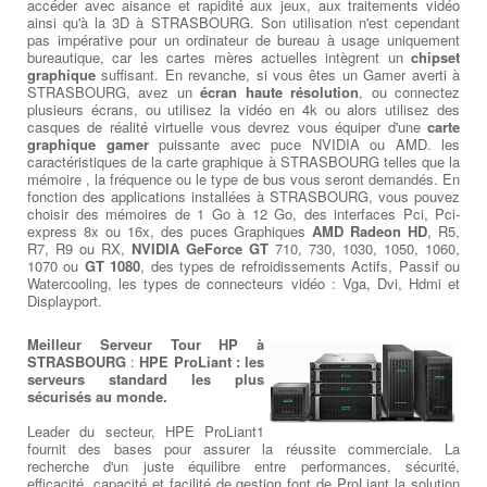
accéder avec aisance et rapidité aux jeux, aux traitements vidéo
ainsi qu'à la 3D à STRASBOURG. Son utilisation n'est cependant
pas impérative pour un ordinateur de bureau à usage uniquement
bureautique, car les cartes mères actuelles intègrent un
chipset
graphique
suffisant. En revanche, si vous êtes un Gamer averti à
STRASBOURG, avez un
écran haute résolution
, ou connectez
plusieurs écrans, ou utilisez la vidéo en 4k ou alors utilisez des
casques de réalité virtuelle vous devrez vous équiper d'une
carte
graphique gamer
puissante avec puce NVIDIA ou AMD. les
caractéristiques de la carte graphique à STRASBOURG telles que la
mémoire , la fréquence ou le type de bus vous seront demandés. En
fonction des applications installées à STRASBOURG, vous pouvez
choisir des mémoires de 1 Go à 12 Go, des interfaces Pci, Pci-
express 8x ou 16x, des puces Graphiques
AMD Radeon HD
, R5,
R7, R9 ou RX,
NVIDIA GeForce GT
710, 730, 1030, 1050, 1060,
1070 ou
GT 1080
, des types de refroidissements Actifs, Passif ou
Watercooling, les types de connecteurs vidéo : Vga, Dvi, Hdmi et
Displayport.
Meilleur Serveur Tour HP à
STRASBOURG
:
HPE ProLiant : les
serveurs standard les plus
sécurisés au monde.
Leader du secteur, HPE ProLiant1
fournit des bases pour assurer la réussite commerciale. La
recherche d'un juste équilibre entre performances, sécurité,
efficacité, capacité et facilité de gestion font de ProLiant la solution