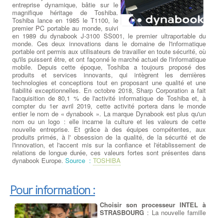
entreprise dynamique, bâtie sur le
magnifique héritage de Toshiba.
Toshiba lance en 1985 le T1100, le
premier PC portable au monde, suivi
en 1989 du dynabook J-3100 SS001, le premier ultraportable du
monde. Ces deux innovations dans le domaine de l'informatique
portable ont permis aux utilisateurs de travailler en toute sécurité, où
qu'ils puissent être, et ont façonné le marché actuel de l'informatique
mobile. Depuis cette époque, Toshiba a toujours proposé des
produits et services innovants, qui intègrent les dernières
technologies et conceptions tout en proposant une qualité et une
fiabilité exceptionnelles. En octobre 2018, Sharp Corporation a fait
l'acquisition de 80,1 % de l'activité informatique de Toshiba et, à
compter du 1er avril 2019, cette activité portera dans le monde
entier le nom de « dynabook ». La marque Dynabook est plus qu'un
nom ou un logo : elle incarne la culture et les valeurs de cette
nouvelle entreprise. Et grâce à des équipes compétentes, aux
produits primés, à l' obsession de la qualité, de la sécurité et de
l'innovation, et l'accent mis sur la confiance et l'établissement de
relations de longue durée, ces valeurs fortes sont présentes dans
dynabook Europe.
Source :
TOSHIBA
Pour information :
Choisir son processeur INTEL à
STRASBOURG
: La nouvelle famille