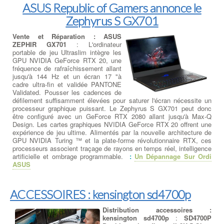
ASUS Republic of Gamers annonce le
Zephyrus S GX701
Vente et Réparation : ASUS
ZEPHIR GX701
: L'ordinateur
portable de jeu Ultraslim intègre les
GPU NVIDIA GeForce RTX 20, une
fréquence de rafraîchissement allant
jusqu'à 144 Hz et un écran 17 "à
cadre ultra-fin et validée PANTONE
Validated. Pousser les cadences de
défilement suffisamment élevées pour saturer l'écran nécessite un
processeur graphique puissant. Le Zephyrus S GX701 peut donc
être configuré avec un GeForce RTX 2080 allant jusqu'à Max-Q
Design. Les cartes graphiques NVIDIA GeForce RTX 20 offrent une
expérience de jeu ultime. Alimentés par la nouvelle architecture de
GPU NVIDIA Turing ™ et la plate-forme révolutionnaire RTX, ces
processeurs associent traçage de rayons en temps réel, intelligence
artificielle et ombrage programmable.
:
Un Dépannage Sur Ordi
ASUS
ACCESSOIRES : kensington sd4700p
Distribution accessoires :
kensington sd4700p
:
SD4700P