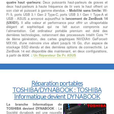
quatre haut -parleurs:
Deux puissants haut-parleurs de graves et
deux haut-parleurs à haute fréquence de tir vers le haut offrent un
son clair et puissant à gamme étendue.
- Mobilité sans limite:
Wi-
Fi 5, ports USB 3.1 Gen 2 Type-C, ports USB 3.1 Gen 1 Type-A et
USB - ASUS a annoncé aujourd'hui le
lancement de ZenBook 14
(UX431).
Il allie valeur et performance pour offrir un ultraportable
élégant et sophistiqué qui ne fait aucun compromis sur
l’alimentation. Cet ordinateur portable premium est doté des
dernières technologies, notamment des processeurs Intel® Core ™
de 8ème génération, des cartes graphiques NVIDIA® GeForce®
MX150, d'une mémoire vive allant jusqu'à 16 Go, d'un espace de
stockage SSD étendu et des dernières options de connectivité. Le
ZenBook 14 est disponible dès maintenant, en deux configurations,
à partir de 800€
:
Un Réparateur De Pc ASUS
Réparation portables
TOSHIBA/DYNABOOK : TOSHIBA
Informatique devient DYNABOOK
La branche Informatique de
TOSHIBA devient DYNABOOK
: La
Société dynabook est une nouvelle