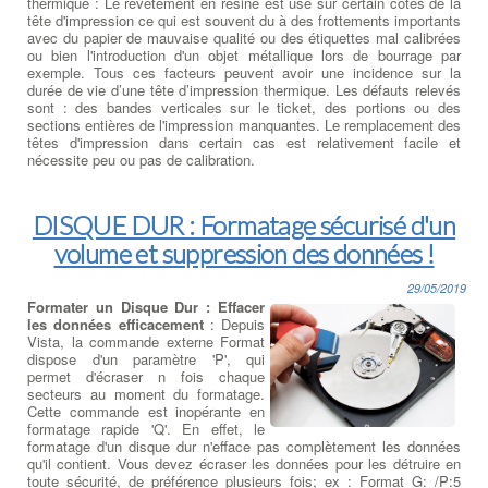
thermique : Le revêtement en résine est usé sur certain côtés de la
tête d'impression ce qui est souvent du à des frottements importants
avec du papier de mauvaise qualité ou des étiquettes mal calibrées
ou bien l'introduction d'un objet métallique lors de bourrage par
exemple. Tous ces facteurs peuvent avoir une incidence sur la
durée de vie d’une tête d’impression thermique. Les défauts relevés
sont : des bandes verticales sur le ticket, des portions ou des
sections entières de l'impression manquantes. Le remplacement des
têtes d'impression dans certain cas est relativement facile et
nécessite peu ou pas de calibration.
DISQUE DUR : Formatage sécurisé d'un
volume et suppression des données !
29/05/2019
Formater un Disque Dur : Effacer
les données efficacement
: Depuis
Vista, la commande externe Format
dispose d'un paramètre 'P', qui
permet d'écraser n fois chaque
secteurs au moment du formatage.
Cette commande est inopérante en
formatage rapide 'Q'. En effet, le
formatage d'un disque dur n'efface pas complètement les données
qu'il contient. Vous devez écraser les données pour les détruire en
toute sécurité, de préférence plusieurs fois; ex : Format G: /P:5