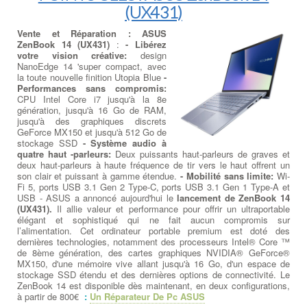
(UX431)
Vente et Réparation : ASUS
ZenBook 14 (UX431)
:
- Libérez
votre vision créative:
design
NanoEdge 14 'super compact, avec
la toute nouvelle finition Utopia Blue
-
Performances sans compromis:
CPU Intel Core i7 jusqu'à la 8e
génération, jusqu'à 16 Go de RAM,
jusqu'à des graphiques discrets
GeForce MX150 et jusqu'à 512 Go de
stockage SSD
- Système audio à
quatre haut -parleurs:
Deux puissants haut-parleurs de graves et
deux haut-parleurs à haute fréquence de tir vers le haut offrent un
son clair et puissant à gamme étendue.
- Mobilité sans limite:
Wi-
Fi 5, ports USB 3.1 Gen 2 Type-C, ports USB 3.1 Gen 1 Type-A et
USB - ASUS a annoncé aujourd'hui le
lancement de ZenBook 14
(UX431).
Il allie valeur et performance pour offrir un ultraportable
élégant et sophistiqué qui ne fait aucun compromis sur
l’alimentation. Cet ordinateur portable premium est doté des
dernières technologies, notamment des processeurs Intel® Core ™
de 8ème génération, des cartes graphiques NVIDIA® GeForce®
MX150, d'une mémoire vive allant jusqu'à 16 Go, d'un espace de
stockage SSD étendu et des dernières options de connectivité. Le
ZenBook 14 est disponible dès maintenant, en deux configurations,
à partir de 800€
:
Un Réparateur De Pc ASUS