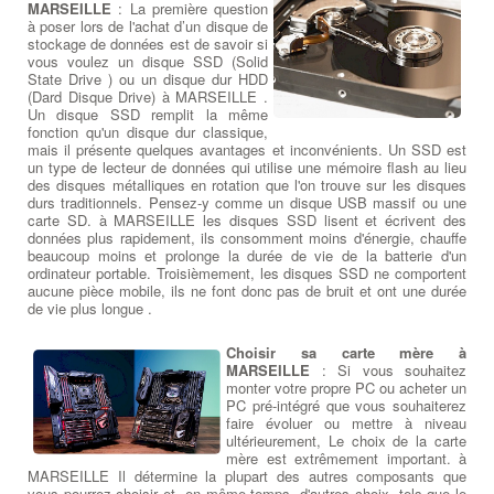
MARSEILLE
: La première question
à poser lors de l'achat d’un disque de
stockage de données est de savoir si
vous voulez un disque SSD (Solid
State Drive ) ou un disque dur HDD
(Dard Disque Drive) à MARSEILLE .
Un disque SSD remplit la même
fonction qu'un disque dur classique,
mais il présente quelques avantages et inconvénients. Un SSD est
un type de lecteur de données qui utilise une mémoire flash au lieu
des disques métalliques en rotation que l'on trouve sur les disques
durs traditionnels. Pensez-y comme un disque USB massif ou une
carte SD. à MARSEILLE les disques SSD lisent et écrivent des
données plus rapidement, ils consomment moins d'énergie, chauffe
beaucoup moins et prolonge la durée de vie de la batterie d'un
ordinateur portable. Troisièmement, les disques SSD ne comportent
aucune pièce mobile, ils ne font donc pas de bruit et ont une durée
de vie plus longue .
Choisir sa carte mère à
MARSEILLE
: Si vous souhaitez
monter votre propre PC ou acheter un
PC pré-intégré que vous souhaiterez
faire évoluer ou mettre à niveau
ultérieurement, Le choix de la carte
mère est extrêmement important. à
MARSEILLE Il détermine la plupart des autres composants que
vous pourrez choisir et, en même temps, d'autres choix, tels que le