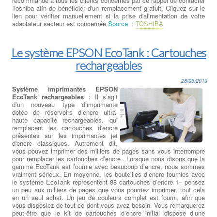
recommandé à tous les clients concernés par ce rappel de contacter
Toshiba afin de bénéficier d'un remplacement gratuit. Cliquez sur le
lien pour vérifier manuellement si la prise d'alimentation de votre
adaptateur secteur est concernée
Source :
TOSHIBA
Le système EPSON EcoTank : Cartouches
rechargeables
28/05/2019
Système imprimantes EPSON
EcoTank rechargeables
: Il s’agit
d’un nouveau type d’imprimante
dotée de réservoirs d’encre ultra-
haute capacité rechargeables, qui
remplacent les cartouches d'encre
présentes sur les imprimantes jet
d'encre classiques. Autrement dit,
vous pouvez imprimer des milliers de pages sans vous interrompre
pour remplacer les cartouches d’encre.. Lorsque nous disons que la
gamme EcoTank est fournie avec beaucoup d’encre, nous sommes
vraiment sérieux. En moyenne, les bouteilles d’encre fournies avec
le système EcoTank représentent 88 cartouches d’encre 1– pensez
un peu aux milliers de pages que vous pourriez imprimer, tout cela
en un seul achat. Un jeu de couleurs complet est fourni, afin que
vous disposiez de tout ce dont vous avez besoin. Vous remarquerez
peut-être que le kit de cartouches d’encre initial dispose d’une