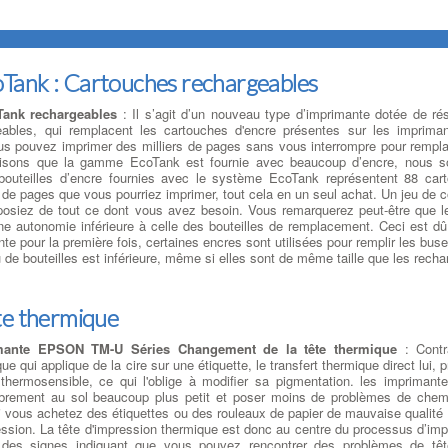
ank : Cartouches rechargeables
ank rechargeables
: Il s’agit d’un nouveau type d’imprimante dotée de rés
geables, qui remplacent les cartouches d'encre présentes sur les impriman
ous pouvez imprimer des milliers de pages sans vous interrompre pour rempla
 disons que la gamme EcoTank est fournie avec beaucoup d’encre, nous
bouteilles d’encre fournies avec le système EcoTank représentent 88 car
 de pages que vous pourriez imprimer, tout cela en un seul achat. Un jeu de c
sposiez de tout ce dont vous avez besoin. Vous remarquerez peut-être que le
une autonomie inférieure à celle des bouteilles de remplacement. Ceci est dû 
te pour la première fois, certaines encres sont utilisées pour remplir les buses
 de bouteilles est inférieure, même si elles sont de même taille que les recha
te thermique
mante EPSON TM-U Séries Changement de la tête thermique
: Contra
ue qui applique de la cire sur une étiquette, le transfert thermique direct lui,
 thermosensible, ce qui l'oblige à modifier sa pigmentation. les imprimante
rement au sol beaucoup plus petit et poser moins de problèmes de chem
 vous achetez des étiquettes ou des rouleaux de papier de mauvaise qualité , 
ession. La tête d'impression thermique est donc au centre du processus d’imp
 des signes indiquant que vous pouvez rencontrer des problèmes de têt