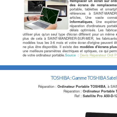
Remplacer un ecran sur ordi
des écrans de remplaceme
portable, tablettes et smar
références à SAINT-MAND
articles, Une vaste con
informatiques
, Une expérie
réparation d'ordinateurs porta
délais optimisés. Les fabrica
utiliser plus qu'un seul type d'écran diffèrent pour un même
plus de cela à SAINT-MANDRIER-SUR-MER, les fabricants
modèles tous les 3-6 mois et votre écran d'origine peuvent 
ne plus être disponible. Il existe des
modèles d'écrans plus
une meilleure paramètres électriques et optiques, ce qui per
de votre ordinateur portable.
Source :
Devis Réparateur Ordi P
TOSHIBA : Gamme TOSHIBA Satelli
Réparation :
Ordinateur Portable TOSHIBA
, à S
Réparation :
Ordinateur Portable
Ref :
Satellite Pro A50-D-1