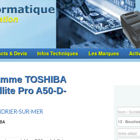
cts & Devis
Infos Techniques
Les Marques
Acti
Gamme TOSHIBA
llite Pro A50-D-
ANDRIER-SUR-MER
IBA