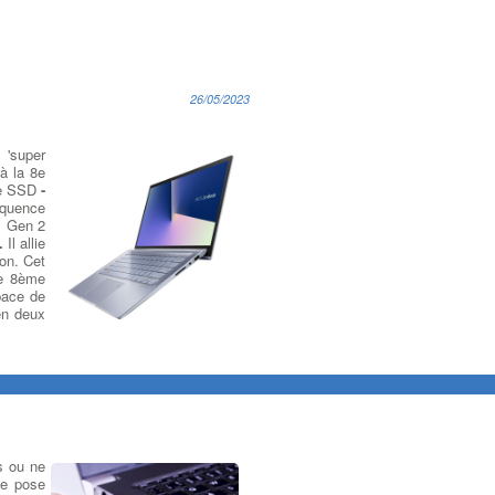
26/05/2023
'super
à la 8e
ge SSD
-
équence
1 Gen 2
.
Il allie
ion. Cet
de 8ème
pace de
en deux
s ou ne
se pose