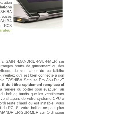
paration
dations
OSHIBA
treuses
TOSHIBA
es. RCS
arateur
teur à SAINT-MANDRIER-SUR-MER sur
tranges bruits de grincement ou des
itesse du ventilateur de pc faiblira
, vérifiez qu'il est bien connecté à son
ble TOSHIBA Satellite Pro A50-D-12T
é,
il doit être rapidement remplacé et
'arrière du boîtier pour évacuer l'air
u boîtier, tandis que les ventilateurs
s ventilateurs de votre système CPU à
di reste chaud ou est instable, vous
t du PC. Si votre boîtier ne peut plus
AINT-MANDRIER-SUR-MER sur Ordinateur