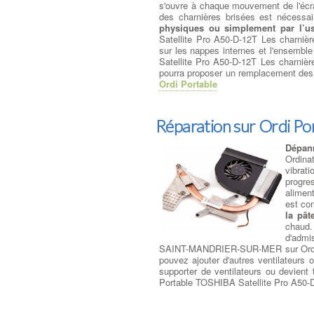
s'ouvre à chaque mouvement de l'écra
des charnières brisées est nécessa
physiques ou simplement par l’u
Satellite Pro A50-D-12T Les charniè
sur les nappes internes et l'ensem
Satellite Pro A50-D-12T Les charniè
pourra proposer un remplacement des 
Ordi Portable
Réparation sur Ordi Po
Dépann
Ordina
vibrat
progres
alimen
est co
la pât
chaud.
d'admi
SAINT-MANDRIER-SUR-MER sur Ordinate
pouvez ajouter d'autres ventilateurs 
supporter de ventilateurs ou devien
Portable TOSHIBA Satellite Pro A50-