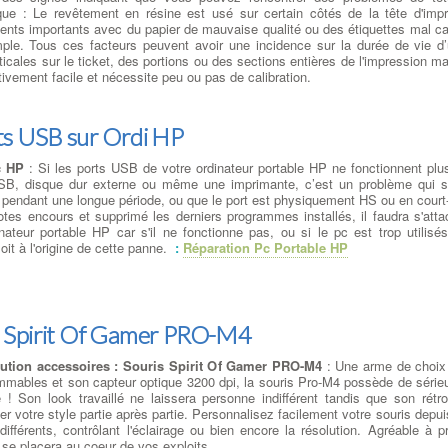
que : Le revêtement en résine est usé sur certain côtés de la tête d'im
ents importants avec du papier de mauvaise qualité ou des étiquettes mal cali
ple. Tous ces facteurs peuvent avoir une incidence sur la durée de vie d
ticales sur le ticket, des portions ou des sections entières de l'impression
tivement facile et nécessite peu ou pas de calibration.
ts USB sur Ordi HP
c HP
: Si les ports USB de votre ordinateur portable HP ne fonctionnent plu
SB, disque dur externe ou même une imprimante, c’est un problème qui 
isé pendant une longue période, ou que le port est physiquement HS ou en court-
lotes encours et supprimé les derniers programmes installés, il faudra s'atta
ateur portable HP car s'il ne fonctionne pas, ou si le pc est trop utilisés,
it à l'origine de cette panne.
:
Réparation Pc Portable HP
 Spirit Of Gamer PRO-M4
bution accessoires : Souris Spirit Of Gamer PRO-M4
: Une arme de choix 
mmables et son capteur optique 3200 dpi, la souris Pro-M4 possède de séri
re ! Son look travaillé ne laissera personne indifférent tandis que son rét
mer votre style partie après partie. Personnalisez facilement votre souris depui
 différents, contrôlant l'éclairage ou bien encore la résolution. Agréable à 
se placera au coeur de vos exploits.