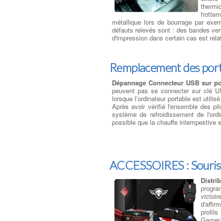
thermi
frottem
métallique lors de bourrage par exem
défauts relevés sont : des bandes ver
d'impression dans certain cas est rela
Remplacement des por
Dépannage Connecteur USB sur p
peuvent pas se connecter sur clé U
lorsque l’ordinateur portable est util
Après avoir vérifié l'ensemble des pi
système de refroidissement de l'ordin
possible que la chauffe intempestive so
ACCESSOIRES : Souris
Distri
progra
victoi
d'affir
profils
Gamer 