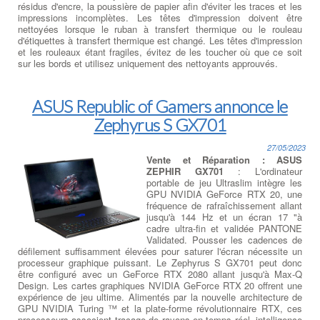
résidus d'encre, la poussière de papier afin d'éviter les traces et les
impressions incomplètes. Les têtes d'impression doivent être
nettoyées lorsque le ruban à transfert thermique ou le rouleau
d'étiquettes à transfert thermique est changé. Les têtes d'impression
et les rouleaux étant fragiles, évitez de les toucher où que ce soit
sur les bords et utilisez uniquement des nettoyants approuvés.
ASUS Republic of Gamers annonce le
Zephyrus S GX701
27/05/2023
Vente et Réparation : ASUS
ZEPHIR GX701
: L'ordinateur
portable de jeu Ultraslim intègre les
GPU NVIDIA GeForce RTX 20, une
fréquence de rafraîchissement allant
jusqu'à 144 Hz et un écran 17 "à
cadre ultra-fin et validée PANTONE
Validated. Pousser les cadences de
défilement suffisamment élevées pour saturer l'écran nécessite un
processeur graphique puissant. Le Zephyrus S GX701 peut donc
être configuré avec un GeForce RTX 2080 allant jusqu'à Max-Q
Design. Les cartes graphiques NVIDIA GeForce RTX 20 offrent une
expérience de jeu ultime. Alimentés par la nouvelle architecture de
GPU NVIDIA Turing ™ et la plate-forme révolutionnaire RTX, ces
processeurs associent traçage de rayons en temps réel, intelligence