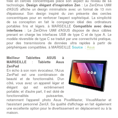
filée en cercles concentriques place son aspect au niveau de sa
technologie.
Design élégant d'inspiration Zen
: Le ZenDrive U9M
d'ASUS affiche un design minimaliste avec un format de 13 mm
d'épaisseur. Son design inspiré du zen présente des cercles
concentriques pour en renforcer l'aspect sophistiqué. La simplicité
de sa conception en fait le compagnon idéal des ordinateurs
portables fins et légers. à MARSEILLE
Compatible avec deux
interfaces
: Le ZenDrive U9M d’ASUS dispose de deux câbles
prenant en charge les interfaces USB de type C et de type A. Le
modèle réversible de type C se traduit par une connectivité pratique,
pour des transmissions de données ultra rapides à partir de
périphériques compatibles. à MARSEILLE
Source :
Asus
Meilleur Tablettes ASUS à
MARSEILLE
:
Tablette Asus
ZenPad
En écho à son nom évocateur, l'Azus
ZenPad est une combinaison de
beauté et de fonctionnalité. D'un
côté, vous avez un appareil léger et
élégant qui est extrêmement
portable; et d'autre part, il est doté de
fonctionnalités puissantes,
notamment l'appareil photo Asus PixelMaster, VisualMaster et
l'assistant personnel ZenUI. Sa qualité d'affichage en fait également
une excellente option pour le divertissement en déplacement ou à la
maison.