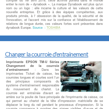
compter du 1er avril 2019, cette activité portera dans le monde
entier le nom de « dynabook ». La marque Dynabook est plus qu'un
nom ou un logo : elle incarne la culture et les valeurs de cette
nouvelle entreprise. Et grâce à des équipes compétentes, aux
produits primés, à l' obsession de la qualité, de la sécurité et de
l'innovation, et l'accent mis sur la confiance et l'établissement de
relations de longue durée, ces valeurs fortes sont présentes dans
dynabook Europe.
Source :
TOSHIBA
Changer la courroie d'entrainement
Imprimante EPSON TM-U Séries
Changement de la courroie
d’entrainement
: Dans les
imprimantes Ticket de caisse, les
courroies longues et courtes sont l’un
des principaux composants du
système d’entraînement responsable
du mouvement du chariot. La
courroie est entraînée d'avant en
arrière sur la poulie de l'axe principale de l'imprimante de caisse, ce
qui permet au chariot de la tête d’impression matricielle de se
déplacer le long du rail pendant le processus d’impression. Si la
courroie commence à montrer des signes visibles d'usure et de