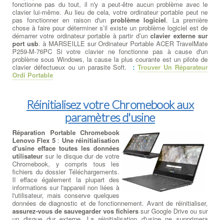
fonctionne pas du tout, il n'y a peut-être aucun problème avec le
clavier lui-même. Au lieu de cela, votre ordinateur portable peut ne
pas fonctionner en raison d'un
problème logiciel
. La première
chose à faire pour déterminer s’il existe un problème logiciel est de
démarrer votre ordinateur portable à partir d’un
clavier externe sur
port usb
. à MARSEILLE sur Ordinateur Portable ACER TravelMate
P259-M-76PC Si votre clavier ne fonctionne pas à cause d'un
problème sous Windows, la cause la plus courante est un pilote de
clavier défectueux ou un parasite Soft.
:
Trouver Un Réparateur
Ordi Portable
Réinitialisez votre Chromebook aux
paramètres d'usine
Réparation Portable Chromebook
Lenovo Flex 5
:
Une réinitialisation
d'usine efface toutes les données
utilisateur
sur le disque dur de votre
Chromebook, y compris tous les
fichiers du dossier Téléchargements.
Il efface également la plupart des
informations sur l'appareil non liées à
l'utilisateur, mais conserve quelques
données de diagnostic et de fonctionnement. Avant de réinitialiser,
assurez-vous de sauvegarder vos fichiers
sur Google Drive ou sur
un disque dur externe. La réinitialisation d'usine ne supprimera