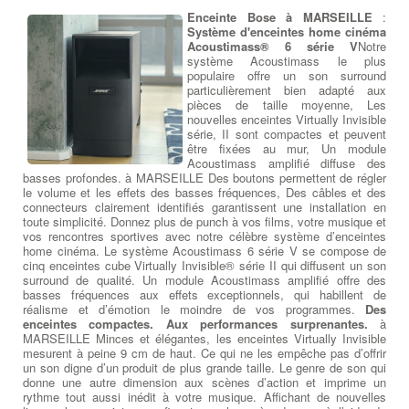
Enceinte Bose à MARSEILLE
:
Système d'enceintes home cinéma
Acoustimass® 6 série V
Notre
système Acoustimass le plus
populaire offre un son surround
particulièrement bien adapté aux
pièces de taille moyenne, Les
nouvelles enceintes Virtually Invisible
série, II sont compactes et peuvent
être fixées au mur, Un module
Acoustimass amplifié diffuse des
basses profondes. à MARSEILLE Des boutons permettent de régler
le volume et les effets des basses fréquences, Des câbles et des
connecteurs clairement identifiés garantissent une installation en
toute simplicité. Donnez plus de punch à vos films, votre musique et
vos rencontres sportives avec notre célèbre système d’enceintes
home cinéma. Le système Acoustimass 6 série V se compose de
cinq enceintes cube Virtually Invisible® série II qui diffusent un son
surround de qualité. Un module Acoustimass amplifié offre des
basses fréquences aux effets exceptionnels, qui habillent de
réalisme et d’émotion le moindre de vos programmes.
Des
enceintes compactes. Aux performances surprenantes.
à
MARSEILLE Minces et élégantes, les enceintes Virtually Invisible
mesurent à peine 9 cm de haut. Ce qui ne les empêche pas d’offrir
un son digne d’un produit de plus grande taille. Le genre de son qui
donne une autre dimension aux scènes d’action et imprime un
rythme tout aussi inédit à votre musique. Affichant de nouvelles