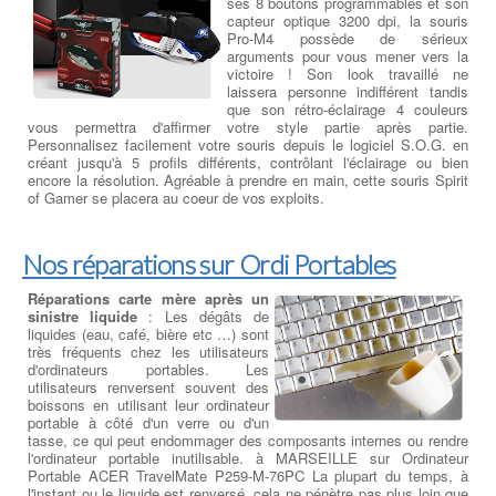
ses 8 boutons programmables et son
capteur optique 3200 dpi, la souris
Pro-M4 possède de sérieux
arguments pour vous mener vers la
victoire ! Son look travaillé ne
laissera personne indifférent tandis
que son rétro-éclairage 4 couleurs
vous permettra d'affirmer votre style partie après partie.
Personnalisez facilement votre souris depuis le logiciel S.O.G. en
créant jusqu'à 5 profils différents, contrôlant l'éclairage ou bien
encore la résolution. Agréable à prendre en main, cette souris Spirit
of Gamer se placera au coeur de vos exploits.
Nos réparations sur Ordi Portables
Réparations carte mère après un
sinistre liquide
: Les dégâts de
liquides (eau, café, bière etc …) sont
très fréquents chez les utilisateurs
d'ordinateurs portables. Les
utilisateurs renversent souvent des
boissons en utilisant leur ordinateur
portable à côté d'un verre ou d'un
tasse, ce qui peut endommager des composants internes ou rendre
l'ordinateur portable inutilisable. à MARSEILLE sur Ordinateur
Portable ACER TravelMate P259-M-76PC La plupart du temps, à
l'instant ou le liquide est renversé, cela ne pénètre pas plus loin que