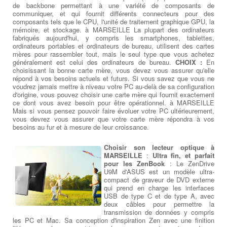
de backbone permettant à une variété de composants de
communiquer, et qui fournit différents connecteurs pour des
composants tels que le CPU, l'unité de traitement graphique GPU, la
mémoire, et stockage. à MARSEILLE La plupart des ordinateurs
fabriqués aujourd'hui, y compris les smartphones, tablettes,
ordinateurs portables et ordinateurs de bureau, utilisent des cartes
mères pour rassembler tout, mais le seul type que vous achetez
généralement est celui des ordinateurs de bureau.
CHOIX :
En
choisissant la bonne carte mère, vous devez vous assurer qu'elle
répond à vos besoins actuels et futurs. Si vous savez que vous ne
voudrez jamais mettre à niveau votre PC au-delà de sa configuration
d'origine, vous pouvez choisir une carte mère qui fournit exactement
ce dont vous avez besoin pour être opérationnel. à MARSEILLE
Mais si vous pensez pouvoir faire évoluer votre PC ultérieurement,
vous devrez vous assurer que votre carte mère répondra à vos
besoins au fur et à mesure de leur croissance.
Choisir son lecteur optique à
MARSEILLE
:
Ultra fin, et parfait
pour les ZenBook
: Le ZenDrive
U9M d'ASUS est un modèle ultra-
compact de graveur de DVD externe
qui prend en charge les interfaces
USB de type C et de type A, avec
deux câbles pour permettre la
transmission de données y compris
les PC et Mac. Sa conception d'inspiration Zen avec une finition