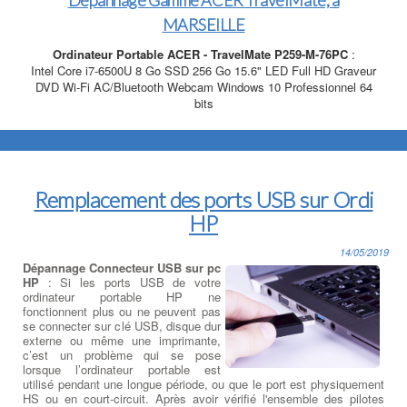
Dépannage Gamme ACER TravelMate, à
MARSEILLE
Ordinateur Portable ACER - TravelMate P259-M-76PC
:
Intel Core i7-6500U 8 Go SSD 256 Go 15.6" LED Full HD Graveur
DVD Wi-Fi AC/Bluetooth Webcam Windows 10 Professionnel 64
bits
Remplacement des ports USB sur Ordi
HP
14/05/2019
Dépannage Connecteur USB sur pc
HP
: Si les ports USB de votre
ordinateur portable HP ne
fonctionnent plus ou ne peuvent pas
se connecter sur clé USB, disque dur
externe ou même une imprimante,
c’est un problème qui se pose
lorsque l’ordinateur portable est
utilisé pendant une longue période, ou que le port est physiquement
HS ou en court-circuit. Après avoir vérifié l'ensemble des pilotes