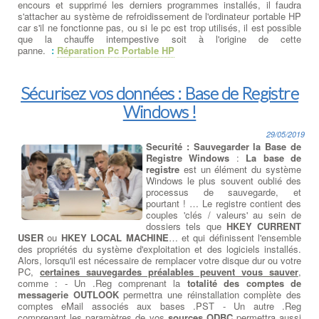
encours et supprimé les derniers programmes installés, il faudra
s'attacher au système de refroidissement de l'ordinateur portable HP
car s'il ne fonctionne pas, ou si le pc est trop utilisés, il est possible
que la chauffe intempestive soit à l'origine de cette
panne.
:
Réparation Pc Portable HP
Sécurisez vos données : Base de Registre
Windows !
29/05/2019
Securité : Sauvegarder la Base de
Registre Windows
:
La base de
registre
est un élément du système
Windows le plus souvent oublié des
processus de sauvegarde, et
pourtant ! … Le registre contient des
couples 'clés / valeurs' au sein de
dossiers tels que
HKEY CURRENT
USER
ou
HKEY LOCAL MACHINE
… et qui définissent l'ensemble
des propriétés du système d'exploitation et des logiciels installés.
Alors, lorsqu'il est nécessaire de remplacer votre disque dur ou votre
PC,
certaines sauvegardes préalables peuvent vous sauver
,
comme : - Un .Reg comprenant la
totalité des comptes de
messagerie OUTLOOK
permettra une réinstallation complète des
comptes eMail associés aux bases .PST - Un autre .Reg
comprenant les paramètres de vos
sources ODBC
permettra aussi