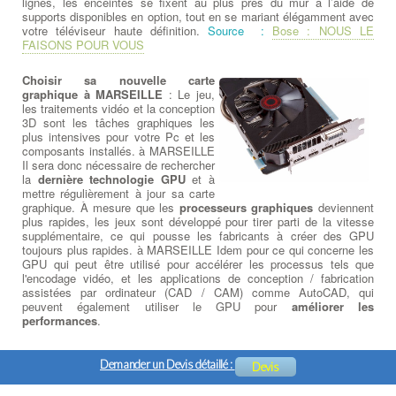
lignes, les enceintes se fixent au plus près du mur à l’aide de
supports disponibles en option, tout en se mariant élégamment avec
votre téléviseur haute définition.
Source :
Bose : NOUS LE
FAISONS POUR VOUS
Choisir sa nouvelle carte
graphique à MARSEILLE
: Le jeu,
les traitements vidéo et la conception
3D sont les tâches graphiques les
plus intensives pour votre Pc et les
composants installés. à MARSEILLE
Il sera donc nécessaire de rechercher
la
dernière technologie GPU
et à
mettre régulièrement à jour sa carte
graphique. À mesure que les
processeurs graphiques
deviennent
plus rapides, les jeux sont développé pour tirer parti de la vitesse
supplémentaire, ce qui pousse les fabricants à créer des GPU
toujours plus rapides. à MARSEILLE Idem pour ce qui concerne les
GPU qui peut être utilisé pour accélérer les processus tels que
l'encodage vidéo, et les applications de conception / fabrication
assistées par ordinateur (CAD / CAM) comme AutoCAD, qui
peuvent également utiliser le GPU pour
améliorer les
performances
.
Demander un Devis détaillé :
Devis