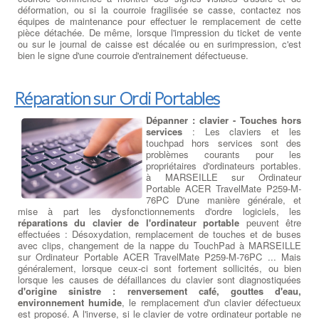
déformation, ou si la courroie fragilisée se casse, contactez nos
équipes de maintenance pour effectuer le remplacement de cette
pièce détachée. De même, lorsque l'impression du ticket de vente
ou sur le journal de caisse est décalée ou en surimpression, c'est
bien le signe d'une courroie d'entrainement défectueuse.
Réparation sur Ordi Portables
Dépanner : clavier - Touches hors
services
: Les claviers et les
touchpad hors services sont des
problèmes courants pour les
propriétaires d'ordinateurs portables.
à MARSEILLE sur Ordinateur
Portable ACER TravelMate P259-M-
76PC D'une manière générale, et
mise à part les dysfonctionnements d'ordre logiciels, les
réparations du clavier de l'ordinateur portable
peuvent être
effectuées : Désoxydation, remplacement de touches et de buses
avec clips, changement de la nappe du TouchPad à MARSEILLE
sur Ordinateur Portable ACER TravelMate P259-M-76PC ... Mais
généralement, lorsque ceux-ci sont fortement sollicités, ou bien
lorsque les causes de défaillances du clavier sont diagnostiquées
d'origine sinistre : renversement café, gouttes d'eau,
environnement humide
, le remplacement d'un clavier défectueux
est proposé. A l'inverse, si le clavier de votre ordinateur portable ne