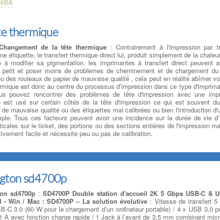
HIBA
te thermique
hangement de la tête thermique
: Contrairement à l'impression par tr
ne étiquette, le transfert thermique direct lui, produit simplement de la chaleu
ge à modifier sa pigmentation. les imprimantes à transfert direct peuvent a
petit et poser moins de problèmes de cheminement et de chargement du 
u des rouleaux de papier de mauvaise qualité , cela peut en réalité abîmer vo
ermique est donc au centre du processus d’impression dans ce type d'impriman
ous pouvez rencontrer des problèmes de tête d'impression avec une imp
 est usé sur certain côtés de la tête d'impression ce qui est souvent d
de mauvaise qualité ou des étiquettes mal calibrées ou bien l'introduction d'
ple. Tous ces facteurs peuvent avoir une incidence sur la durée de vie d
ticales sur le ticket, des portions ou des sections entières de l'impression
tivement facile et nécessite peu ou pas de calibration.
ngton sd4700p
ton sd4700p
:
SD4700P Double station d'accueil 2K 5 Gbps USB-C & U
 - Win / Mac : SD4700P – La solution évolutive
: Vitesse de transfert 5
-C 3.0 (60 W pour le chargement d’un ordinateur portable) / 4 x USB 3.0 p
.1 A avec fonction charge rapide / 1 Jack à l’avant de 3,5 mm combinant mic