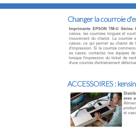
Changer la courroie d'
Imprimante EPSON TM-U Séries C
caisse, les courroies longues et cou
mouvement du chariot. La courroie est
caisse, ce qui permet au chariot de l
d’impression. Si la courroie commence 
se casse, contactez nos équipes de
lorsque l'impression du ticket de ven
d'une courroie d'entrainement défectu
ACCESSOIRES : kensi
Distri
avec a
Alimen
produc
et casq