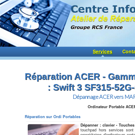
Services
Conta
Réparation ACER - Gam
: Swift 3 SF315-52G
Dépannage ACER vers MA
Ordinateur Portable ACE
Réparation sur Ordi Portables
Dépanner : clavier - Touches
touchpad hors services sont
propriétaires d'ordinateurs p