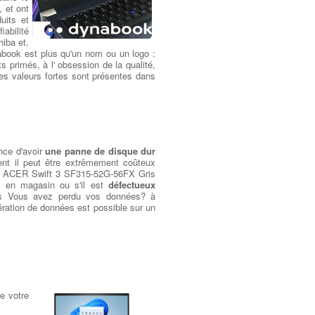
, et ont
uits et
iabilité
hiba et,
abook est plus qu'un nom ou un logo :
s primés, à l' obsession de la qualité,
 ces valeurs fortes sont présentes dans
nce d'avoir
une panne de disque dur
t il peut être extrêmement coûteux
le ACER Swift 3 SF315-52G-56FX Gris
e en magasin ou s'il est
défectueux
ées Vous avez perdu vos données? à
ation de données est possible sur un
e votre