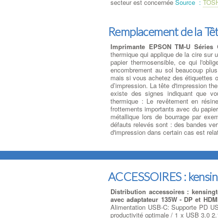
secteur est concernée
Source :
TOS
Remplacement de la Tê
Imprimante EPSON TM-U Séries C
thermique qui applique de la cire sur u
papier thermosensible, ce qui l'obli
encombrement au sol beaucoup plus 
mais si vous achetez des étiquettes o
d’impression. La tête d'impression th
existe des signes indiquant que v
thermique : Le revêtement en résine
frottements importants avec du papier 
métallique lors de bourrage par exem
défauts relevés sont : des bandes ver
d'impression dans certain cas est rela
ACCESSOIRES : kensi
Distribution accessoires : kensing
avec adaptateur 135W - DP et HDMI
Alimentation USB-C: Supporte PD USB
productivité optimale / 1 x USB 3.0 2