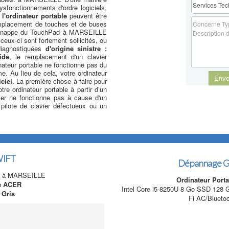
ysfonctionnements d'ordre logiciels,
 l'ordinateur portable
peuvent être
emplacement de touches et de buses
la nappe du TouchPad à MARSEILLE
ceux-ci sont fortement sollicités, ou
diagnostiquées
d'origine sinistre :
ide
, le remplacement d'un clavier
inateur portable ne fonctionne pas du
me. Au lieu de cela, votre ordinateur
Envo
ciel
. La première chose à faire pour
tre ordinateur portable à partir d’un
er ne fonctionne pas à cause d'un
ilote de clavier défectueux ou un
WIFT
Dépannage G
, à MARSEILLE
Ordinateur Port
le ACER
Intel Core i5-8250U 8 Go SSD 128
 Gris
Fi AC/Blueto