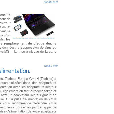
05/06/2023
rseille
ment de
'erreur
ales et
 peut ne
re d'un
ts. les
 le
remplacement du disque dur,
le
 de données, la Suppression de virus ou
ble MSI, la mise à niveau de la carte
15/05/2019
limentation.
018, Toshiba Europe GmbH (Toshiba) a
ation utilisées dans des adaptateurs
mentation avec les adaptateurs secteur
s, également en tant qu'accessoires et
offre un adaptateur secteur gratuit en
. Si la prise d'alimentation de votre
a vous recommande d'éteindre votre
les clients concernés par ce rappel de
rise d'alimentation de votre adaptateur