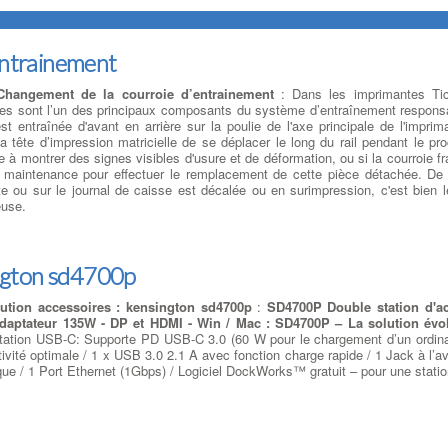
entrainement
hangement de la courroie d’entrainement
: Dans les imprimantes Ti
rtes sont l’un des principaux composants du système d’entraînement respons
 entraînée d'avant en arrière sur la poulie de l'axe principale de l'imprim
a tête d’impression matricielle de se déplacer le long du rail pendant le pr
à montrer des signes visibles d'usure et de déformation, ou si la courroie fr
 maintenance pour effectuer le remplacement de cette pièce détachée. D
te ou sur le journal de caisse est décalée ou en surimpression, c'est bien l
euse.
ngton sd4700p
bution accessoires : kensington sd4700p
:
SD4700P Double station d'a
daptateur 135W - DP et HDMI - Win / Mac : SD4700P – La solution évol
tation USB-C: Supporte PD USB-C 3.0 (60 W pour le chargement d’un ordinat
tivité optimale / 1 x USB 3.0 2.1 A avec fonction charge rapide / 1 Jack à 
ue / 1 Port Ethernet (1Gbps) / Logiciel DockWorks™ gratuit – pour une station