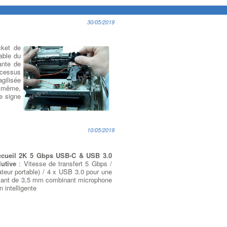
30/05/2019
cket de
able du
ante de
ocessus
agilisée
e même,
e signe
10/05/2019
ccueil 2K 5 Gbps USB-C & USB 3.0
utive
: Vitesse de transfert 5 Gbps /
eur portable) / 4 x USB 3.0 pour une
l’avant de 3,5 mm combinant microphone
 intelligente