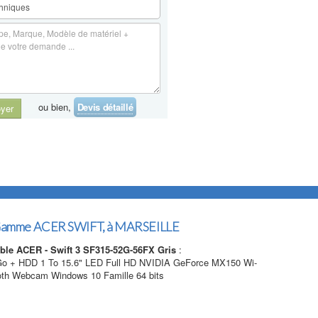
ou bien,
Devis détaillé
yer
amme ACER SWIFT, à MARSEILLE
able ACER - Swift 3 SF315-52G-56FX Gris
:
 Go + HDD 1 To 15.6" LED Full HD NVIDIA GeForce MX150 Wi-
oth Webcam Windows 10 Famille 64 bits