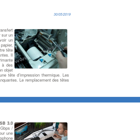
30/05/2019
ansfert
r sur un
voir un
papier,
tre tête
tes. Il
rimante
u à des
un objet
’une tête d’impression thermique. Les
 manquantes. Le remplacement des têtes
SB 3.0
 Gbps /
our une
rophone