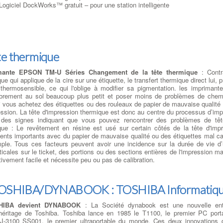
Logiciel DockWorks™ gratuit – pour une station intelligente
te thermique
mante EPSON TM-U Séries Changement de la tête thermique
: Contra
ue qui applique de la cire sur une étiquette, le transfert thermique direct lui,
 thermosensible, ce qui l'oblige à modifier sa pigmentation. les imprimante
rement au sol beaucoup plus petit et poser moins de problèmes de chem
 vous achetez des étiquettes ou des rouleaux de papier de mauvaise qualité , 
ession. La tête d'impression thermique est donc au centre du processus d’imp
 des signes indiquant que vous pouvez rencontrer des problèmes de têt
que : Le revêtement en résine est usé sur certain côtés de la tête d'im
ents importants avec du papier de mauvaise qualité ou des étiquettes mal cali
ple. Tous ces facteurs peuvent avoir une incidence sur la durée de vie d
ticales sur le ticket, des portions ou des sections entières de l'impression
tivement facile et nécessite peu ou pas de calibration.
s TOSHIBA/DYNABOOK : TOSHIBA Informati
SHIBA devient DYNABOOK
: La Société dynabook est une nouvelle ent
héritage de Toshiba. Toshiba lance en 1985 le T1100, le premier PC port
-3100 SS001, le premier ultraportable du monde. Ces deux innovations 