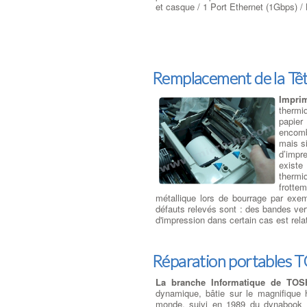
et casque / 1 Port Ethernet (1Gbps) / 
Remplacement de la Tê
Impri
thermiq
papier
encomb
mais si
d’impr
existe
thermi
frottem
métallique lors de bourrage par exem
défauts relevés sont : des bandes ver
d'impression dans certain cas est rela
Réparation portable
La branche Informatique de TO
dynamique, bâtie sur le magnifique 
monde, suivi en 1989 du dynabook J