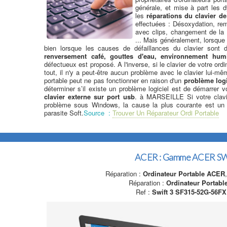
générale, et mise à part les d
les
réparations du clavier de
effectuées : Désoxydation, r
avec clips, changement de 
... Mais généralement, lorsque 
bien lorsque les causes de défaillances du clavier sont 
renversement café, gouttes d'eau, environnement hum
défectueux est proposé. A l'inverse, si le clavier de votre ord
tout, il n'y a peut-être aucun problème avec le clavier lui-mê
portable peut ne pas fonctionner en raison d'un
problème logi
déterminer s’il existe un problème logiciel est de démarrer vo
clavier externe sur port usb
. à MARSEILLE Si votre clavi
problème sous Windows, la cause la plus courante est un p
parasite Soft.
Source :
Trouver Un Réparateur Ordi Portable
ACER : Gamme ACER S
Réparation :
Ordinateur Portable ACER
Réparation :
Ordinateur Portab
Ref :
Swift 3 SF315-52G-56FX