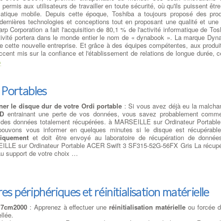
permis aux utilisateurs de travailler en toute sécurité, où qu'ils puissent être
matique mobile. Depuis cette époque, Toshiba a toujours proposé des prod
 dernières technologies et conceptions tout en proposant une qualité et une f
p Corporation a fait l'acquisition de 80,1 % de l'activité informatique de Tos
ctivité portera dans le monde entier le nom de « dynabook ». La marque Dyn
 de cette nouvelle entreprise. Et grâce à des équipes compétentes, aux produit
l'accent mis sur la confiance et l'établissement de relations de longue durée,
A
 Portables
er le disque dur de votre Ordi portable
: Si vous avez déjà eu la malcha
SD
entrainant une perte de vos données, vous savez probablement commen
r des données totalement récupérées. à MARSEILLE sur Ordinateur Portab
ouvons vous informer en quelques minutes si le disque est récupérabl
iquement
et doit être envoyé au laboratoire de récupération de donn
LLE sur Ordinateur Portable ACER Swift 3 SF315-52G-56FX Gris La récupér
u support de votre choix …
es périphériques et réinitialisation matérielle
17cm2000
: Apprenez à effectuer une
réinitialisation matérielle
ou forcée d
llée.