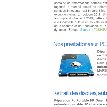
domaine de l'informatique portable ont 
façonné le marché actuel de l'infor
services innovants, qui intègrent les
exceptionnelles. En octobre 2018, Shar
à compter du 1er avril 2019, cette a
elle incarne la culture et les valeurs
de la sécurité et de l'innovation, et 
dynabook Europe.
Source :
TOSHIB
Nos prestations sur PC
Dépann
ou S
d'avoi
Nous p
mécan
MARSEI
nouvea
Retrait des disques, autr
Réparation Pc Portable HP Omen 
ordinateur portable HP
à batterie sce