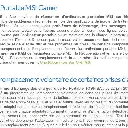
 Portable MSI Gamer
SI
: Nos services de
réparation d'ordinateurs portables MSI sur Ma
bre de problèmes affectant l'ensemble des applications de jeux et de traite
 Médias, liés notamment à des
problèmes de démarrage
, des messages d
es caractères aléatoires à l'écran, aucune vidéo à l'écran, des lignes vertic
alimente pas l'ordinateur portable
ou ne maintient pas la charge, la batterie
ension, l'écran LCD ne sort pas du mode veille, aucun son lors de la lectu
moire et de disque dur
et des problèmes au niveau de certains composan
 comprennent : le Remplacement de l'écran d'un ordinateur portable MSI,
la mémoire RAM
de l'ordinateur portable MSI, la Récupération et le transfert
SI, la Réparation ou le remplacement de la carte mère d'un ordinateur porta
rise d'alimentation
.
:
Une Réparation Sur Ordi MSI
emplacement volontaire de certaines prises d'a
amme d’Echange des chargeurs de Pc Portable TOSHIBA
: Le 22 juin 2
é un programme de remplacement volontaire de certaines prises d'aliment
 en raison d'un risque potentiel de brûlure. Toshiba a vendu ces prises d'ali
ués de décembre 2009 à juillet 2011 et fournis avec les nouveaux PC portable
es adaptateurs secteur de remplacement utilisés lors de réparations. Toshiba 
cement de chaque adaptateur comportant une prise d'alimentation défectueuse
teur secteur est concernée par ce programme de remplacement, Toshib
teur et de débrancher l'adaptateur immédiatement. Il est recommandé à tous 
'un remplacement gratuit. Cliquez sur le lien pour vérifier manuellement si la p