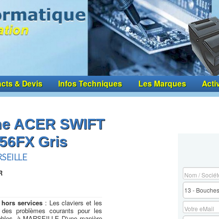
cts & Devis
Infos Techniques
Les Marques
Acti
me ACER SWIFT
-56FX Gris
RSEILLE
R
 hors services
: Les claviers et les
 des problèmes courants pour les
ortables. à MARSEILLE D'une manière