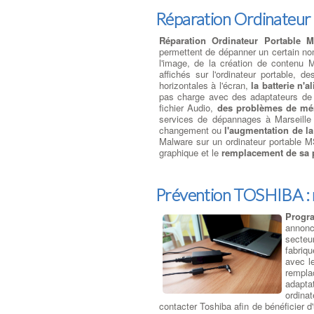
Réparation Ordinateur
Réparation Ordinateur Portable M
permettent de dépanner un certain nom
l'image, de la création de contenu
affichés sur l'ordinateur portable, d
horizontales à l'écran,
la batterie n'
pas charge avec des adaptateurs de t
fichier Audio,
des problèmes de mé
services de dépannages à Marseille
changement ou
l'augmentation de 
Malware sur un ordinateur portable M
graphique et le
remplacement de sa p
Prévention TOSHIBA : r
Progr
annonc
secteur
fabriq
avec l
rempla
adapta
ordina
contacter Toshiba afin de bénéficier d