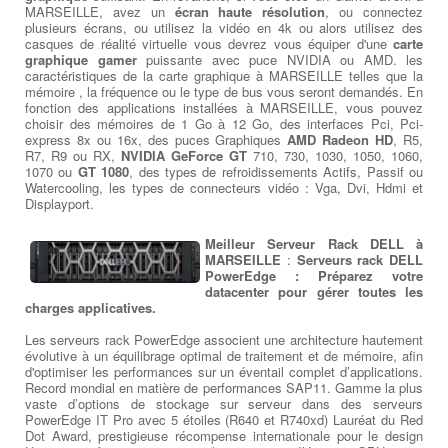
MARSEILLE, avez un
écran haute résolution
, ou connectez
plusieurs écrans, ou utilisez la vidéo en 4k ou alors utilisez des
casques de réalité virtuelle vous devrez vous équiper d'une
carte
graphique gamer
puissante avec puce NVIDIA ou AMD. les
caractéristiques de la carte graphique à MARSEILLE telles que la
mémoire , la fréquence ou le type de bus vous seront demandés. En
fonction des applications installées à MARSEILLE, vous pouvez
choisir des mémoires de 1 Go à 12 Go, des interfaces Pci, Pci-
express 8x ou 16x, des puces Graphiques
AMD Radeon HD
, R5,
R7, R9 ou RX,
NVIDIA GeForce GT
710, 730, 1030, 1050, 1060,
1070 ou
GT 1080
, des types de refroidissements Actifs, Passif ou
Watercooling, les types de connecteurs vidéo : Vga, Dvi, Hdmi et
Displayport.
Meilleur Serveur Rack DELL à
MARSEILLE
:
Serveurs rack DELL
PowerEdge : Préparez votre
datacenter pour gérer toutes les
charges applicatives.
Les serveurs rack PowerEdge associent une architecture hautement
évolutive à un équilibrage optimal de traitement et de mémoire, afin
d'optimiser les performances sur un éventail complet d’applications.
Record mondial en matière de performances SAP11. Gamme la plus
vaste d’options de stockage sur serveur dans des serveurs
PowerEdge IT Pro avec 5 étoiles (R640 et R740xd) Lauréat du Red
Dot Award, prestigieuse récompense internationale pour le design