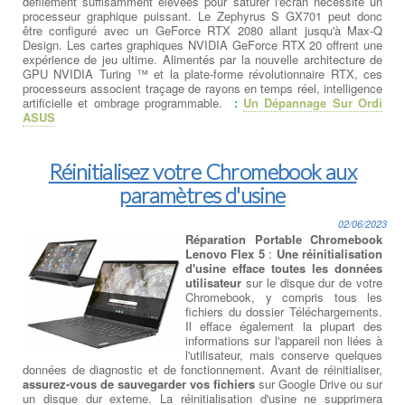
défilement suffisamment élevées pour saturer l'écran nécessite un
processeur graphique puissant. Le Zephyrus S GX701 peut donc
être configuré avec un GeForce RTX 2080 allant jusqu'à Max-Q
Design. Les cartes graphiques NVIDIA GeForce RTX 20 offrent une
expérience de jeu ultime. Alimentés par la nouvelle architecture de
GPU NVIDIA Turing ™ et la plate-forme révolutionnaire RTX, ces
processeurs associent traçage de rayons en temps réel, intelligence
artificielle et ombrage programmable.
:
Un Dépannage Sur Ordi
ASUS
Réinitialisez votre Chromebook aux
paramètres d'usine
02/06/2023
Réparation Portable Chromebook
Lenovo Flex 5
:
Une réinitialisation
d'usine efface toutes les données
utilisateur
sur le disque dur de votre
Chromebook, y compris tous les
fichiers du dossier Téléchargements.
Il efface également la plupart des
informations sur l'appareil non liées à
l'utilisateur, mais conserve quelques
données de diagnostic et de fonctionnement. Avant de réinitialiser,
assurez-vous de sauvegarder vos fichiers
sur Google Drive ou sur
un disque dur externe. La réinitialisation d'usine ne supprimera