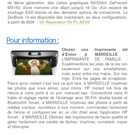
de 8ème génération, des cartes graphiques NVIDIA® GeForce®
MX150, d'une mémoire vive allant jusqu'à 16 Go, d'un espace de
stockage SSD étendu et des dernières options de connectivité. Le
ZenBook 14 est disponible dès maintenant, en deux configurations,
à partir de 800€
:
Un Réparateur De Pc ASUS
Pour information :
Choisir une Imprimante Jet
d’Encre à MARSEILLE
:
L'IMPRIMANTE DE FAMILLE :
Expérimentons les joies de la vie non
seulement sur nos smartphones,
mais aussi entre nos mains. Sur nos
frigo. Entre les pages de scrapbook.
Parce qu'un instant c'est tout ce qu'il faut. à MARSEILLE Imprimez
les photos que vous aimez, pour moins. HP Instant Ink livre de
l'encre à votre porte à un prix mensuel bas. Connectivité sans fil
fiable et réglage rapide de l'éclairage avec Wi-Fi® double bande et
Bluetooth® Smart. à MARSEILLE Imprimez des photos à partir de
médias sociaux, numérisez à tout moment, commandez facilement
de l'encre et configurez-les en un clin d'œil avec l'application HP
Smart . à MARSEILLE Obtenez des impressions de haute qualité et
gérez facilement une variété de tâches: imprimer, numériser, copier
et télécopier.