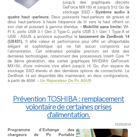
jusqu'à des graphiques discrets
GeForce MX150 et jusqu'à 512 Go de
stockage SSD
- Système audio à
quatre haut -parleurs:
Deux puissants haut-parleurs de graves et
deux haut-parleurs à haute fréquence de tir vers le haut offrent un
son clair et puissant à gamme étendue.
- Mobilité sans limite:
Wi-
Fi 5, ports USB 3.1 Gen 2 Type-C, ports USB 3.1 Gen 1 Type-A et
USB - ASUS a annoncé aujourd'hui le
lancement de ZenBook 14
(UX431).
Il allie valeur et performance pour offrir un ultraportable
élégant et sophistiqué qui ne fait aucun compromis sur
l’alimentation. Cet ordinateur portable premium est doté des
dernières technologies, notamment des processeurs Intel® Core ™
de 8ème génération, des cartes graphiques NVIDIA® GeForce®
MX150, d'une mémoire vive allant jusqu'à 16 Go, d'un espace de
stockage SSD étendu et des dernières options de connectivité. Le
ZenBook 14 est disponible dès maintenant, en deux configurations,
à partir de 800€
:
Un Réparateur De Pc ASUS
Prévention TOSHIBA : remplacement
volontaire de certaines prises
d'alimentation.
15/05/2019
Programme d’Echange des
chargeurs de Pc Portable