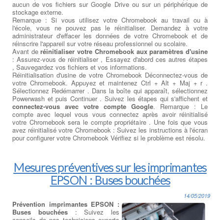
aucun de vos fichiers sur Google Drive ou sur un périphérique de
stockage externe.
Remarque : Si vous utilisez votre Chromebook au travail ou à
l'école, vous ne pouvez pas le réinitialiser. Demandez à votre
administrateur d'effacer les données de votre Chromebook et de
réinscrire l'appareil sur votre réseau professionnel ou scolaire.
Avant de
réinitialiser votre Chromebook aux paramètres d'usine
: Assurez-vous de réinitialiser , Essayez d'abord ces autres étapes
, Sauvegardez vos fichiers et vos informations.
Réinitialisation d'usine de votre Chromebook Déconnectez-vous de
votre Chromebook. Appuyez et maintenez Ctrl + Alt + Maj + r .
Sélectionnez Redémarrer . Dans la boîte qui apparaît, sélectionnez
Powerwash et puis Continuer . Suivez les étapes qui s'affichent et
connectez-vous avec votre compte Google
. Remarque : Le
compte avec lequel vous vous connectez après avoir réinitialisé
votre Chromebook sera le compte propriétaire . Une fois que vous
avez réinitialisé votre Chromebook : Suivez les instructions à l'écran
pour configurer votre Chromebook Vérifiez si le problème est résolu.
Mesures préventives sur les imprimantes
EPSON : Buses bouchées
14/05/2019
Prévention imprimantes EPSON :
Buses bouchées
: Suivez les
conseils de nos techniciens experts