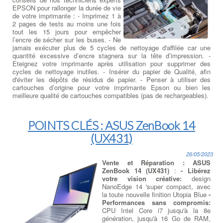
EPSON pour rallonger la durée de vie
de votre imprimante : - Imprimez 1 à
2 pages de tests au moins une fois
tout les 15 jours pour empêcher
l’encre de sécher sur les buses. - Ne
jamais exécuter plus de 5 cycles de nettoyage d'affilée car une
quantité excessive d’encre stagnera sur la tête d’impression. -
Eteignez votre imprimante après utilisation pour supprimer des
cycles de nettoyage inutiles. - Insérer du papier de Qualité, afin
d'éviter les dépôts de résidus de papier. - Penser à utiliser des
cartouches d’origine pour votre imprimante Epson ou bien les
meilleure qualité de cartouches compatibles (pas de rechargeables).
POINTS CLÉS : ASUS ZenBook 14
(UX431)
26/05/2023
Vente et Réparation : ASUS
ZenBook 14 (UX431)
:
- Libérez
votre vision créative:
design
NanoEdge 14 'super compact, avec
la toute nouvelle finition Utopia Blue
-
Performances sans compromis:
CPU Intel Core i7 jusqu'à la 8e
génération, jusqu'à 16 Go de RAM,