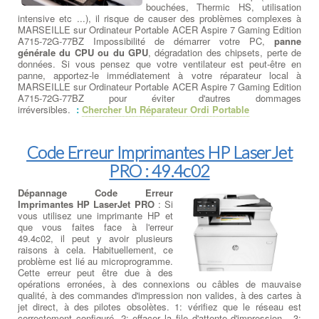
bouchées, Thermic HS, utilisation
intensive etc ...), il risque de causer des problèmes complexes à
MARSEILLE sur Ordinateur Portable ACER Aspire 7 Gaming Edition
A715-72G-77BZ Impossibilité de démarrer votre PC,
panne
générale du CPU ou du GPU
, dégradation des chipsets, perte de
données. Si vous pensez que votre ventilateur est peut-être en
panne, apportez-le immédiatement à votre réparateur local à
MARSEILLE sur Ordinateur Portable ACER Aspire 7 Gaming Edition
A715-72G-77BZ pour éviter d'autres dommages
irréversibles.
:
Chercher Un Réparateur Ordi Portable
Code Erreur Imprimantes HP LaserJet
PRO : 49.4c02
Dépannage Code Erreur
Imprimantes HP LaserJet PRO
: Si
vous utilisez une imprimante HP et
que vous faites face à l'erreur
49.4c02, il peut y avoir plusieurs
raisons à cela. Habituellement, ce
problème est lié au microprogramme.
Cette erreur peut être due à des
opérations erronées, à des connexions ou câbles de mauvaise
qualité, à des commandes d'impression non valides, à des cartes à
jet direct, à des pilotes obsolètes. 1: vérifiez que le réseau est
correctement configuré, 2: effacer la file d'attente d'impression , 3: