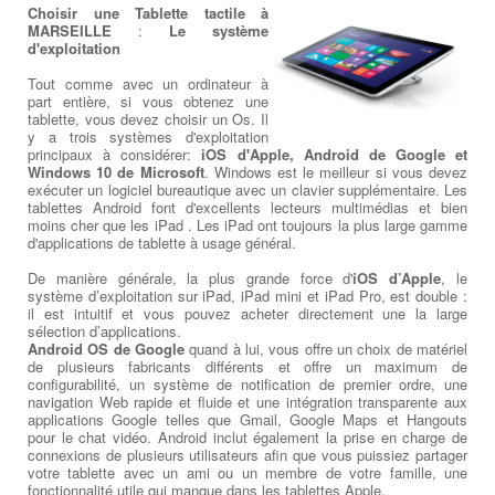
Choisir une Tablette tactile à
MARSEILLE
:
Le système
d'exploitation
Tout comme avec un ordinateur à
part entière, si vous obtenez une
tablette, vous devez choisir un Os. Il
y a trois systèmes d'exploitation
principaux à considérer:
iOS d'Apple, Android de Google et
Windows 10 de Microsoft
. Windows est le meilleur si vous devez
exécuter un logiciel bureautique avec un clavier supplémentaire. Les
tablettes Android font d'excellents lecteurs multimédias et bien
moins cher que les iPad . Les iPad ont toujours la plus large gamme
d'applications de tablette à usage général.
De manière générale, la plus grande force d'
iOS d’Apple
, le
système d’exploitation sur iPad, iPad mini et iPad Pro, est double :
il est intuitif et vous pouvez acheter directement une la large
sélection d’applications.
Android OS de Google
quand à lui, vous offre un choix de matériel
de plusieurs fabricants différents et offre un maximum de
configurabilité, un système de notification de premier ordre, une
navigation Web rapide et fluide et une intégration transparente aux
applications Google telles que Gmail, Google Maps et Hangouts
pour le chat vidéo. Android inclut également la prise en charge de
connexions de plusieurs utilisateurs afin que vous puissiez partager
votre tablette avec un ami ou un membre de votre famille, une
fonctionnalité utile qui manque dans les tablettes Apple.