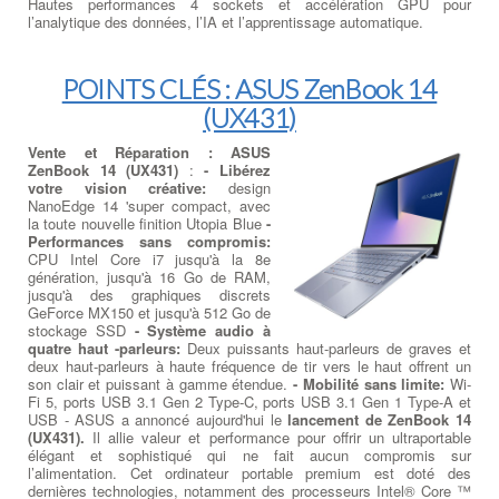
Hautes performances 4 sockets et accélération GPU pour
l’analytique des données, l’IA et l’apprentissage automatique.
POINTS CLÉS : ASUS ZenBook 14
(UX431)
Vente et Réparation : ASUS
ZenBook 14 (UX431)
:
- Libérez
votre vision créative:
design
NanoEdge 14 'super compact, avec
la toute nouvelle finition Utopia Blue
-
Performances sans compromis:
CPU Intel Core i7 jusqu'à la 8e
génération, jusqu'à 16 Go de RAM,
jusqu'à des graphiques discrets
GeForce MX150 et jusqu'à 512 Go de
stockage SSD
- Système audio à
quatre haut -parleurs:
Deux puissants haut-parleurs de graves et
deux haut-parleurs à haute fréquence de tir vers le haut offrent un
son clair et puissant à gamme étendue.
- Mobilité sans limite:
Wi-
Fi 5, ports USB 3.1 Gen 2 Type-C, ports USB 3.1 Gen 1 Type-A et
USB - ASUS a annoncé aujourd'hui le
lancement de ZenBook 14
(UX431).
Il allie valeur et performance pour offrir un ultraportable
élégant et sophistiqué qui ne fait aucun compromis sur
l’alimentation. Cet ordinateur portable premium est doté des
dernières technologies, notamment des processeurs Intel® Core ™