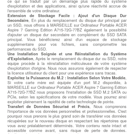
ce qui se traduit par un démarrage plus rapide du système
d'exploitation et des applications, ainsi qu'une réactivité accrue de
l'ensemble de votre ordinateur.
Extension de Stockage Facile : Ajout d'un Disque Dur
Secondaire
, En plus du remplacement du disque dur principal par
un SSD, nous offrons à MARSEILLE sur Ordinateur Portable ACER
Aspire 7 Gaming Edition A715-72G-77BZ également la possibilité
d'ajouter un disque dur secondaire en complément du SSD SATA
principal. Vous bénéficierez ainsi d'un espace de stockage
supplémentaire pour vos fichiers, sans compromettre les
performances du SSD.
Une Installation Soignée et une Réinstallation du Système
d'Exploitation
, Après le remplacement du disque dur ou SSD, notre
équipe procède à la réinstallation méticuleuse de votre système
d'exploitation d'origine. Nous nous assurons également de respecter
la licence utilisateur du client pour une expérience sans tracas.
Exploitez la Puissance du M.2 : Installation Selon Votre Modèle
,
Si votre carte mère est équipée d'un port M.2 disponible, à
MARSEILLE sur Ordinateur Portable ACER Aspire 7 Gaming Edition
A715-72G-77BZ nous proposons l'installation de SSD M.2 SATA ou
PCIe, selon les spécifications de votre modèle. Vous pourrez ainsi
exploiter pleinement la rapidité de cette technologie de pointe.
Transfert de Données Sécurisé et Précis
, Nous comprenons
l'importance de vos données personnelles et professionnelles. C'est
pourquoi nous prenons le plus grand soin de transférer vos données
récupérées sur le nouveau disque en respectant les répertoires que
vous avez préalablement déterminés. Votre contenu reste intact et
accessible comme avant, sans risque de perte de données.