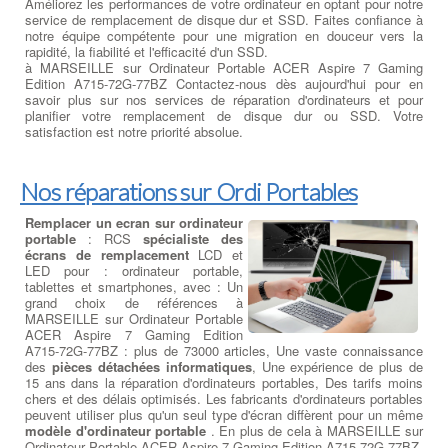
Améliorez les performances de votre ordinateur en optant pour notre
service de remplacement de disque dur et SSD. Faites confiance à
notre équipe compétente pour une migration en douceur vers la
rapidité, la fiabilité et l'efficacité d'un SSD.
à MARSEILLE sur Ordinateur Portable ACER Aspire 7 Gaming
Edition A715-72G-77BZ Contactez-nous dès aujourd'hui pour en
savoir plus sur nos services de réparation d'ordinateurs et pour
planifier votre remplacement de disque dur ou SSD. Votre
satisfaction est notre priorité absolue.
Nos réparations sur Ordi Portables
Remplacer un ecran sur ordinateur
portable
: RCS
spécialiste des
écrans de remplacement
LCD et
LED pour : ordinateur portable,
tablettes et smartphones, avec : Un
grand choix de références à
MARSEILLE sur Ordinateur Portable
ACER Aspire 7 Gaming Edition
A715-72G-77BZ : plus de 73000 articles, Une vaste connaissance
des
pièces détachées informatiques
, Une expérience de plus de
15 ans dans la réparation d'ordinateurs portables, Des tarifs moins
chers et des délais optimisés. Les fabricants d'ordinateurs portables
peuvent utiliser plus qu'un seul type d'écran diffèrent pour un même
modèle d'ordinateur portable
. En plus de cela à MARSEILLE sur
Ordinateur Portable ACER Aspire 7 Gaming Edition A715-72G-77BZ,