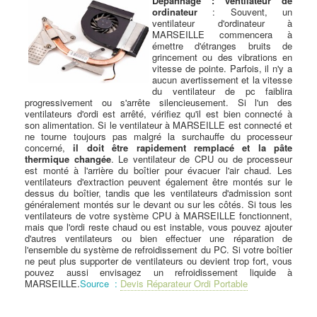
Dépannage : ventilateur de
ordinateur
: Souvent, un
ventilateur d'ordinateur à
MARSEILLE commencera à
émettre d'étranges bruits de
grincement ou des vibrations en
vitesse de pointe. Parfois, il n'y a
aucun avertissement et la vitesse
du ventilateur de pc faiblira
progressivement ou s'arrête silencieusement. Si l'un des
ventilateurs d'ordi est arrêté, vérifiez qu'il est bien connecté à
son alimentation. Si le ventilateur à MARSEILLE est connecté et
ne tourne toujours pas malgré la surchauffe du processeur
concerné,
il doit être rapidement remplacé et la pâte
thermique changée
. Le ventilateur de CPU ou de processeur
est monté à l'arrière du boîtier pour évacuer l'air chaud. Les
ventilateurs d'extraction peuvent également être montés sur le
dessus du boîtier, tandis que les ventilateurs d'admission sont
généralement montés sur le devant ou sur les côtés. Si tous les
ventilateurs de votre système CPU à MARSEILLE fonctionnent,
mais que l'ordi reste chaud ou est instable, vous pouvez ajouter
d'autres ventilateurs ou bien effectuer une réparation de
l'ensemble du système de refroidissement du PC. Si votre boîtier
ne peut plus supporter de ventilateurs ou devient trop fort, vous
pouvez aussi envisagez un refroidissement liquide à
MARSEILLE.
Source :
Devis Réparateur Ordi Portable