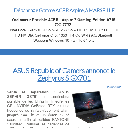
Dépannage Gamme ACER Aspire, à MARSEILLE
Ordinateur Portable ACER - Aspire 7 Gaming Edition A715-
72G-77BZ
:
Intel Core i7-8750H 8 Go SSD 256 Go + HDD 1 To 15.6" LED Full
HD NVIDIA GeForce GTX 1050 Ti 4 Go Wi-Fi AC/Bluetooth
Webcam Windows 10 Famille 64 bits
ASUS Republic of Gamers annonce le
Zephyrus S GX701
27/05/2023
Vente et Réparation : ASUS
ZEPHIR GX701
: L'ordinateur
portable de jeu Ultraslim intègre les
GPU NVIDIA GeForce RTX 20, une
fréquence de rafraîchissement allant
jusqu'à 144 Hz et un écran 17 "à
cadre ultra-fin et validée PANTONE
Validated. Pousser les cadences de