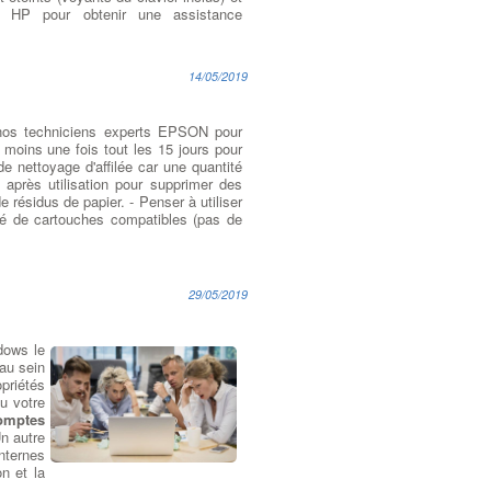
ez HP pour obtenir une assistance
14/05/2019
nos techniciens experts EPSON pour
 moins une fois tout les 15 jours pour
e nettoyage d'affilée car une quantité
 après utilisation pour supprimer des
e résidus de papier. - Penser à utiliser
ité de cartouches compatibles (pas de
29/05/2019
dows le
 au sein
priétés
ou votre
comptes
n autre
nternes
n et la