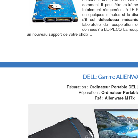
comment il peut être extrêm
totalement récupérées. à LE
en quelques minutes si le di
s'il est
défectueux mécani
laboratoire de récupératio
données? à LE-PECQ La récupé
un nouveau support de votre choix …
DELL : Gamme ALIENW
Réparation :
Ordinateur Portable DEL
Réparation :
Ordinateur Portab
Ref :
Alienware M17x