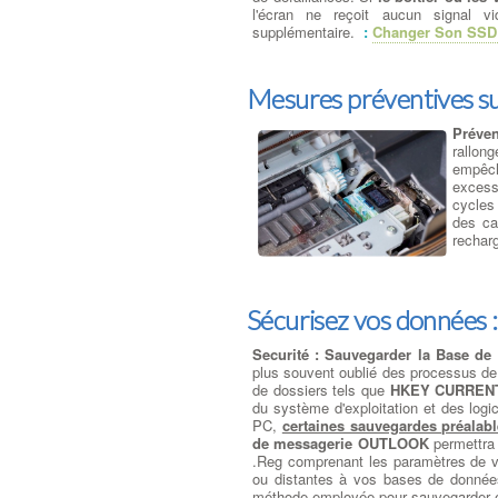
l'écran ne reçoit aucun signal v
supplémentaire.
:
Changer Son SSD 
Mesures préventives s
Préve
rallon
empêch
excess
cycles 
des ca
rechar
Sécurisez vos données 
Securité : Sauvegarder la Base de
plus souvent oublié des processus de 
de dossiers tels que
HKEY CURREN
du système d'exploitation et des logic
PC,
certaines sauvegardes préalab
de messagerie OUTLOOK
permettra 
.Reg comprenant les paramètres de
ou distantes à vos bases de données. 
méthode employée pour sauvegarder et