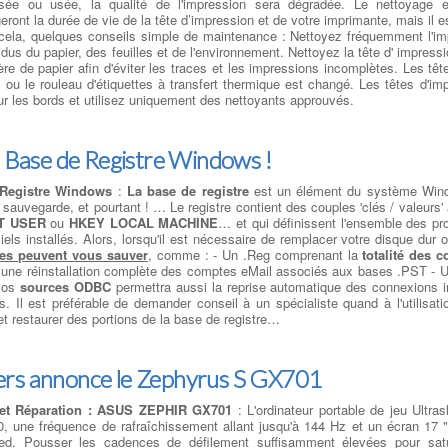
sée ou usée, la qualité de l'impression sera dégradée. Le nettoyage et 
eront la durée de vie de la tête d’impression et de votre imprimante, mais il 
cela, quelques conseils simple de maintenance : Nettoyez fréquemment l'imp
idus du papier, des feuilles et de l'environnement. Nettoyez la tête d' impressi
re de papier afin d'éviter les traces et les impressions incomplètes. Les têt
 ou le rouleau d'étiquettes à transfert thermique est changé. Les têtes d'imp
ur les bords et utilisez uniquement des nettoyants approuvés.
: Base de Registre Windows !
 Registre Windows
:
La base de registre
est un élément du système Win
sauvegarde, et pourtant ! … Le registre contient des couples 'clés / valeurs'
T USER
ou
HKEY LOCAL MACHINE
… et qui définissent l'ensemble des pro
iels installés. Alors, lorsqu'il est nécessaire de remplacer votre disque dur 
les peuvent vous sauver
, comme : - Un .Reg comprenant la
totalité des 
une réinstallation complète des comptes eMail associés aux bases .PST - U
 vos
sources ODBC
permettra aussi la reprise automatique des connexions i
Il est préférable de demander conseil à un spécialiste quand à l'utilisatio
 restaurer des portions de la base de registre…
rs annonce le Zephyrus S GX701
 et Réparation : ASUS ZEPHIR GX701
: L'ordinateur portable de jeu Ultr
, une fréquence de rafraîchissement allant jusqu'à 144 Hz et un écran 17 
ted. Pousser les cadences de défilement suffisamment élevées pour satu