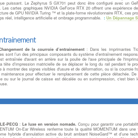
que puissant. Le Zephyrus S GX701 peut donc être configuré avec un Ge
. Les cartes graphiques NVIDIA GeForce RTX 20 offrent une expérience de j
ecture de GPU NVIDIA Turing ™ et la plate-forme révolutionnaire RTX, ces pr
s réel, intelligence artificielle et ombrage programmable.
:
Un Dépannage S
entrainement
hangement de la courroie d’entrainement
: Dans les imprimantes Ti
rtes sont l’un des principaux composants du système d’entraînement respons
 entraînée d'avant en arrière sur la poulie de l'axe principale de l'imprim
a tête d’impression matricielle de se déplacer le long du rail pendant le pr
à montrer des signes visibles d'usure et de déformation, ou si la courroie fr
 maintenance pour effectuer le remplacement de cette pièce détachée. D
te ou sur le journal de caisse est décalée ou en surimpression, c'est bien l
euse.
 LE-PECQ
:
Le luxe en version nomade.
Conçu pour garantir une portabili
MENTUM On-Ear Wireless renferme toute la qualité MOMENTUM dans une 
ème hybride d’annulation active du bruit ambiant NoiseGard™ et d’une tech