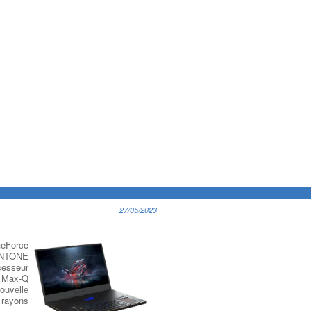
27/05/2023
GeForce
PANTONE
cesseur
à Max-Q
ouvelle
 rayons