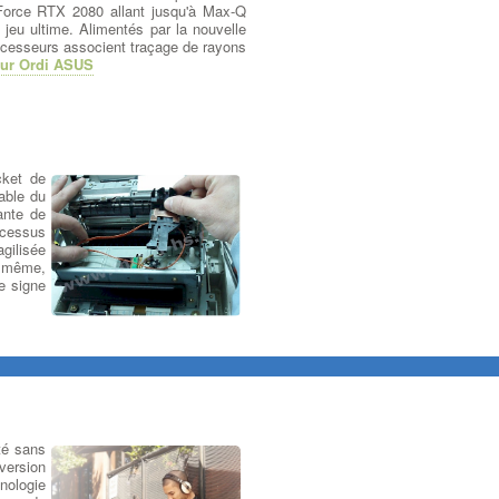
Force RTX 2080 allant jusqu'à Max-Q
eu ultime. Alimentés par la nouvelle
ocesseurs associent traçage de rayons
ur Ordi ASUS
cket de
able du
ante de
ocessus
agilisée
e même,
e signe
té sans
version
nologie