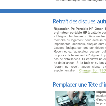
Retrait des disques, autr
Réparation Pc Portable HP Omen 
ordinateur portable HP
à batterie sce
- Éteignez l'ordinateur. - Déconnectez 
mémoire du logement pour lecteurs de
imprimantes, scanners, disques durs e
Laissez l'adaptateur secteur décon
Reconnectez l'adaptateur secteur, pui
un pour voir lequel est à l'origine d
pas de défaillances. Si Windows ne dé
de défaillances. Si
le boîtier ou les 
l'écran ne reçoit aucun signal v
supplémentaire.
:
Changer Son SSD 
Remplacer une Tête d' 
Impri
incide
d'impre
le plu