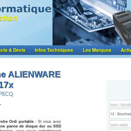
cts & Devis
Infos Techniques
Les Marques
Acti
mme ALIENWARE
17x
-PECQ
L
otre Ordi portable
: Si vous avez
une panne de disque dur ou SSD
 données, vous savez probablement