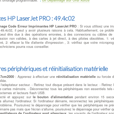
le et ombrage programmable.
:
Un Dépannage Sur Ordi ASUS
es HP LaserJet PRO : 49.4c02
nage Code Erreur Imprimantes HP LaserJet PRO
: Si vous utilisez une i
ur 49.4c02, il peut y avoir plusieurs raisons à cela. Habituellement, ce pro
 peut être due à des opérations erronées, à des connexions ou câbles d
ession non valides, à des cartes à jet direct, à des pilotes obsolètes. 1: v
uré, 2: effacer la file d'attente d'impression , 3: vérifiez que votre microp
echniciens pourra vous conseiller.
es périphériques et réinitialisation matérielle
17cm2000
: Apprenez à effectuer une
réinitialisation matérielle
ou forcée d
llée.
l'adaptateur secteur. - Retirez tout disque présent dans le lecteur. - Retirez 
 cartes mémoire. - Déconnectez tous les périphériques non essentiels tels 
xternes et lecteurs flash USB.
necté et appuyez sur
le bouton d'alimentation
pendant environ 15 seco
s allumez l'ordinateur. Si l'ordinateur démarre, reconnectez les périphérique
u problème. Poursuivez le dépannage pour vérifier que les périphériques ne pr
marre pas mais que l'écran s'allume, poursuivez le dépannage pour vérifier q
ventilateurs de l'ordinateur sont silencieux
, les voyants de l'ordinateur son