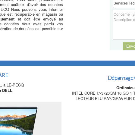
ement coûteux d'avoir des données
-PECQ Nous pouvons vous informer
sque est récupérable en magasin ou
quement
et doit être envoyé au
n de données Vous avez perdu vos
ration de données est possible sur
Envo
ARE
Dépannage
L
, à LE-PECQ
Ordinateu
le DELL
INTEL CORE I7-3720QM 16 GO 1 
LECTEUR BLU-RAY/GRAVEUR D