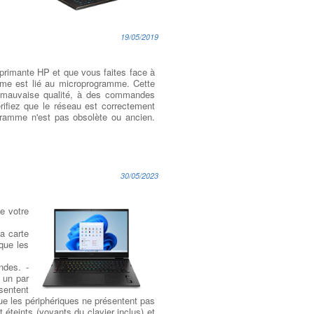
19/05/2019
mprimante HP et que vous faites face à
blème est lié au microprogramme. Cette
e mauvaise qualité, à des commandes
érifiez que le réseau est correctement
rogramme n'est pas obsolète ou ancien.
30/05/2023
e votre
la carte
que les
ndes. -
s un par
ésentent
ue les périphériques ne présentent pas
t éteints (voyants du clavier inclus) et