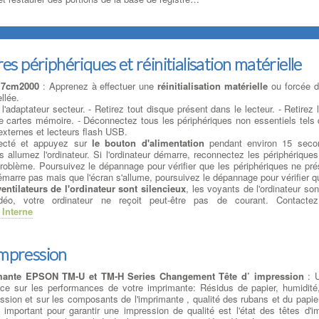
es périphériques et réinitialisation matérielle
17cm2000
: Apprenez à effectuer une
réinitialisation matérielle
ou forcée d
llée.
l'adaptateur secteur. - Retirez tout disque présent dans le lecteur. - Retirez 
 cartes mémoire. - Déconnectez tous les périphériques non essentiels tels 
xternes et lecteurs flash USB.
necté et appuyez sur
le bouton d'alimentation
pendant environ 15 seco
s allumez l'ordinateur. Si l'ordinateur démarre, reconnectez les périphérique
u problème. Poursuivez le dépannage pour vérifier que les périphériques ne pr
marre pas mais que l'écran s'allume, poursuivez le dépannage pour vérifier q
ventilateurs de l'ordinateur sont silencieux
, les voyants de l'ordinateur son
idéo, votre ordinateur ne reçoit peut-être pas de courant. Contact
Interne
impression
mante EPSON TM-U et TM-H Series Changement Tête d’ impression
: U
nce sur les performances de votre imprimante: Résidus de papier, humidité,
ssion et sur les composants de l'imprimante , qualité des rubans et du papier 
s important pour garantir une impression de qualité est l'état des têtes d'i