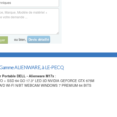
ou bien,
Devis détaillé
yer
 Gamme ALIENWARE, à LE-PECQ
r Portable DELL - Alienware M17x
:
TO + SSD 64 GO 17.3" LED 3D NVIDIA GEFORCE GTX 675M
VD WI-FI N/BT WEBCAM WINDOWS 7 PREMIUM 64 BITS