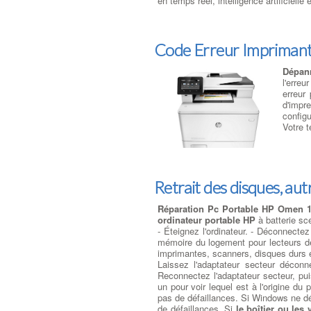
en temps réel, intelligence artificiel
Code Erreur Imprimant
Dépan
l'erre
erreur
d'impr
config
Votre t
Retrait des disques, autr
Réparation Pc Portable HP Omen 
ordinateur portable HP
à batterie sce
- Éteignez l'ordinateur. - Déconnectez 
mémoire du logement pour lecteurs de
imprimantes, scanners, disques durs e
Laissez l'adaptateur secteur décon
Reconnectez l'adaptateur secteur, pui
un pour voir lequel est à l'origine d
pas de défaillances. Si Windows ne dé
de défaillances. Si
le boîtier ou les 