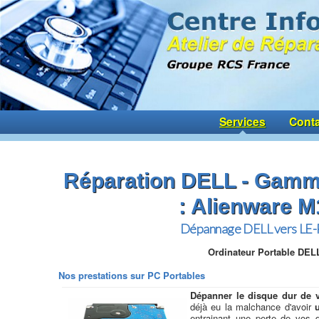
Services
Conta
Réparation DELL - Ga
: Alienware M
Dépannage DELL vers LE
Ordinateur Portable DEL
Nos prestations sur PC Portables
Dépanner le disque dur de v
déjà eu la malchance d'avoir
entrainant une perte de vos