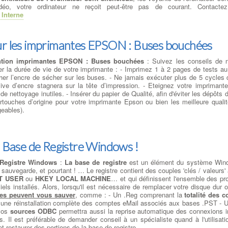
idéo, votre ordinateur ne reçoit peut-être pas de courant. Contact
Interne
ur les imprimantes EPSON : Buses bouchées
ntion imprimantes EPSON : Buses bouchées
: Suivez les conseils de 
ger la durée de vie de votre imprimante : - Imprimez 1 à 2 pages de tests au
er l’encre de sécher sur les buses. - Ne jamais exécuter plus de 5 cycles d
ive d’encre stagnera sur la tête d’impression. - Eteignez votre imprimante
de nettoyage inutiles. - Insérer du papier de Qualité, afin d'éviter les dépôts d
rtouches d’origine pour votre imprimante Epson ou bien les meilleure qual
geables).
: Base de Registre Windows !
 Registre Windows
:
La base de registre
est un élément du système Win
sauvegarde, et pourtant ! … Le registre contient des couples 'clés / valeurs'
T USER
ou
HKEY LOCAL MACHINE
… et qui définissent l'ensemble des pro
iels installés. Alors, lorsqu'il est nécessaire de remplacer votre disque dur 
les peuvent vous sauver
, comme : - Un .Reg comprenant la
totalité des 
une réinstallation complète des comptes eMail associés aux bases .PST - U
 vos
sources ODBC
permettra aussi la reprise automatique des connexions i
Il est préférable de demander conseil à un spécialiste quand à l'utilisatio
 restaurer des portions de la base de registre…