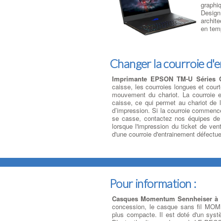
graphi
Design
archit
en temp
Changer la courroie d'
Imprimante EPSON TM-U Séries C
caisse, les courroies longues et cou
mouvement du chariot. La courroie est
caisse, ce qui permet au chariot de l
d’impression. Si la courroie commence 
se casse, contactez nos équipes de
lorsque l'impression du ticket de ven
d'une courroie d'entrainement défectu
Pour information :
Casques Momentum Sennheiser à
concession, le casque sans fil MO
plus compacte. Il est doté d'un syst