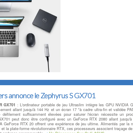
rs annonce le Zephyrus S GX701
IR GX701
: L'ordinateur portable de jeu Ultraslim intègre les GPU NVIDIA 
ement allant jusqu'à 144 Hz et un écran 17 "à cadre ultra-fin et validée 
 défilement suffisamment élevées pour saturer l'écran nécessite un pro
GX701 peut donc être configuré avec un GeForce RTX 2080 allant jusqu'
A GeForce RTX 20 offrent une expérience de jeu ultime. Alimentés par la n
et la plate-forme révolutionnaire RTX, ces processeurs associent traçage de