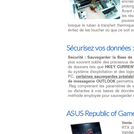
encras
prolong
Avant 
les rés
poussiè
lorsque le ruban à transfert thermique
évitez de les toucher où que ce soit s
Sécurisez vos données 
Securité : Sauvegarder la Base de
plus souvent oublié des processus de 
de dossiers tels que
HKEY CURREN
du système d'exploitation et des logic
PC,
certaines sauvegardes préalab
de messagerie OUTLOOK
permettra 
.Reg comprenant les paramètres de
ou distantes à vos bases de données. 
méthode employée pour sauvegarder et
ASUS Republic of Game
Vente
RTX 20
Valida