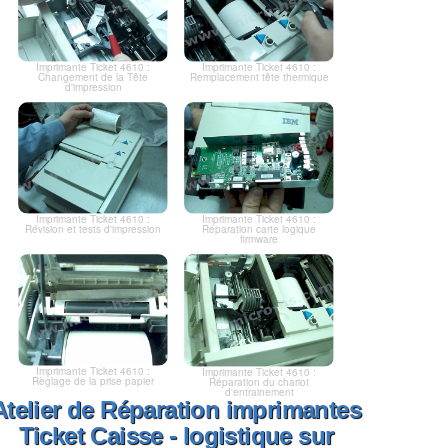
Imprimante Ticket 4610 :
Imprimante Ticket 4610 :
Changement de la Tête
Remplacement tête thermique
d'impression
Imprimante Ticket 4610 :
Imprimante Ticket 4610 :
Révision et tests d'impression
Réparation carte logique
firmware
Imprimante Ticket 4610 :
Imprimante Ticket 4610 :
Règlage de la prise papier
Réparation du chariot
d'entrainement
Atelier de Réparation imprimantes
Ticket Caisse - logistique sur