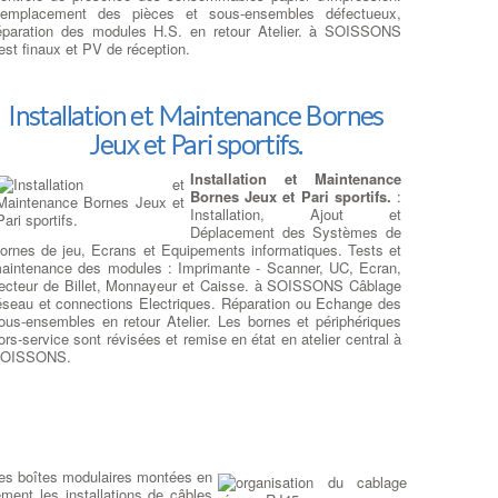
emplacement des pièces et sous-ensembles défectueux,
éparation des modules H.S. en retour Atelier. à SOISSONS
os réparations sur Ordi Portables
est finaux et PV de réception.
emplacer un ecran sur
rdinateur portable
: RCS
pécialiste des écrans de
Installation et Maintenance Bornes
emplacement
LCD et LED pour
Jeux et Pari sportifs.
 ordinateur portable, tablettes et
martphones, avec : Un grand
choix de références à
Installation et Maintenance
OISSONS : plus de 73000
Bornes Jeux et Pari sportifs.
:
rticles, Une vaste connaissance des
pièces détachées
Installation, Ajout et
nformatiques
, Une expérience de plus de 15 ans dans la
Déplacement des Systèmes de
éparation d'ordinateurs portables, Des tarifs moins chers et des
ornes de jeu, Ecrans et Equipements informatiques. Tests et
élais optimisés. Les fabricants d'ordinateurs portables peuvent
aintenance des modules : Imprimante - Scanner, UC, Ecran,
tiliser plus qu'un seul type d'écran diffèrent pour un même
ecteur de Billet, Monnayeur et Caisse. à SOISSONS Câblage
odèle d'ordinateur portable
. En plus de cela à SOISSONS,
éseau et connections Electriques. Réparation ou Echange des
es fabricants d'écrans LCD publie de nouveaux modèles tous
ous-ensembles en retour Atelier. Les bornes et périphériques
es 3-6 mois et votre écran d'origine peuvent être dépassés
ors-service sont révisées et remise en état en atelier central à
echniquement ou bien ne plus être disponible. Il existe des
OISSONS.
odèles d'écrans plus récents
sur le marché et ils auront une
eilleure paramètres électriques et optiques, ce qui permettra
uand même la remise en état de votre ordinateur
ortable.
:
Devis Réparateur Ordi Portable
des boîtes modulaires montées en
os prestations sur PC Portables
ent les installations de câbles