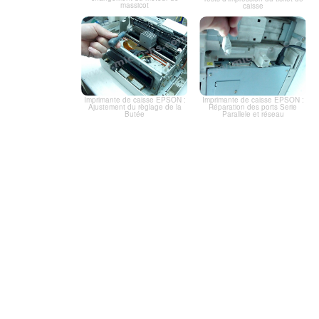
massicot
caisse
Imprimante de caisse EPSON :
Imprimante de caisse EPSON :
Ajustement du règlage de la
Réparation des ports Serie
Butée
Parallele et réseau