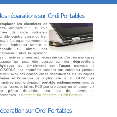
os réparations sur Ordi Portables
emplacer les charnières de
otre ordinateur
: Un coin
rrière de votre ordinateur
ortable semble cassé ou bien
'ouvre à chaque mouvement de
'écran, l'ordinateur semble se
égonflé au niveau des
harnières
: Alors la réparation
es charnières brisées est nécessaire car c'est un une casse
ourante qui peut être causée par des
dégradations
hysiques ou simplement par l’usure normale
. à
OISSONS Les charnières cassées sur ordinateur portable
euvent avoir des conséquences désastreuses sur les nappes
nternes et l'ensemble de la plasturgie. à SOISSONS Les
harnières pour
ordinateur portable endommagées
sont de
outes formes et tailles. RCS pourra proposer un remplacement
es pièces détachées ainsi que des covers si
écessaires.
:
Chercher Un Réparateur Ordi Portable
éparation sur Ordi Portables