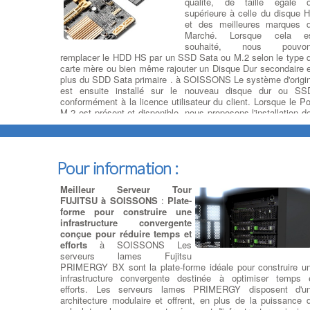
qualité, de taille égale 
supérieure à celle du disque 
et des meilleures marques 
Marché. Lorsque cela e
souhaité, nous pouvo
remplacer le HDD HS par un SSD Sata ou M.2 selon le type 
carte mère ou bien même rajouter un Disque Dur secondaire 
plus du SDD Sata primaire . à SOISSONS Le système d'origi
est ensuite installé sur le nouveau disque dur ou SS
conformément à la licence utilisateur du client. Lorsque le Po
M.2 est présent et disponible, nous proposons l'installation d
2 versions (SATA ou Pcie) conformément aux modèle de 
carte mère. à SOISSONS Nous rajoutons vos donné
récupérées sur le nouveau disque, selon les répertoires q
vous avez pré déterminés.
Pour information :
Dépanner ou remplacer votre
Meilleur Serveur Tour
carte graphique
:
Changement
FUJITSU à SOISSONS
:
Plate-
Carte Graphique
: Votre
forme pour construire une
ordinateur PC à SOISSONS
infrastructure convergente
peut avoir plusieurs type de
conçue pour réduire temps et
cartes graphiques ou GPU,
efforts
à SOISSONS Les
intégrées et dédiées, mais nous
serveurs lames Fujitsu
devons choisir quel type de
PRIMERGY BX sont la plate-forme idéale pour construire u
carte utiliser en fonction des
infrastructure convergente destinée à optimiser temps 
logiciels ou jeux installés à SOISSONS . Le modèle de car
efforts. Les serveurs lames PRIMERGY disposent d'u
vidéo sera choisi parmi les gammes Nvidia ou AMD avec 
architecture modulaire et offrent, en plus de la puissance 
quantité de mémoire dédiée adaptée à son utilisation