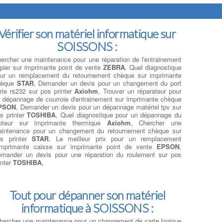
Vérifier son matériel informatique sur
SOISSONS :
ercher une maintenance pour une réparation de l'entrainement
pier sur imprimante point de vente
ZEBRA
, Quel diagnostique
ur un remplacement du retournement chèque sur imprimante
hèque
STAR
, Demander un devis pour un changement du port
rie rs232 sur pos printer
Axiohm
, Trouver un réparateur pour
 dépannage de courroie d'entrainement sur imprimante chèque
PSON
, Demander un devis pour un dépannage matériel tpv sur
s printer
TOSHIBA
, Quel diagnostique pour un dépannage du
oteur sur imprimante thermique
Axiohm
, Chercher une
intenance pour un changement du retournement chèque sur
os printer
STAR
, Le meilleur prix pour un remplacement
imprimante caisse sur imprimante point de vente
EPSON
,
mander un devis pour une réparation du roulement sur pos
inter
TOSHIBA
,
Tout pour dépanner son matériel
informatique à SOISSONS :
hercher une maintenance pour un changement de carte logique