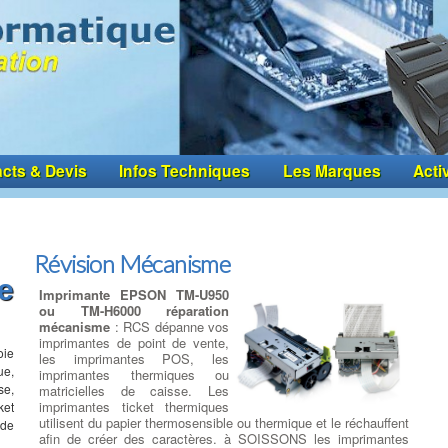
cts & Devis
Infos Techniques
Les Marques
Acti
Révision Mécanisme
e
Imprimante EPSON TM-U950
ou TM-H6000 réparation
mécanisme
: RCS dépanne vos
imprimantes de point de vente,
ie
les imprimantes POS, les
ue,
imprimantes thermiques ou
se,
matricielles de caisse. Les
imprimantes ticket thermiques
ket
utilisent du papier thermosensible ou thermique et le réchauffent
 de
afin de créer des caractères. à SOISSONS les imprimantes