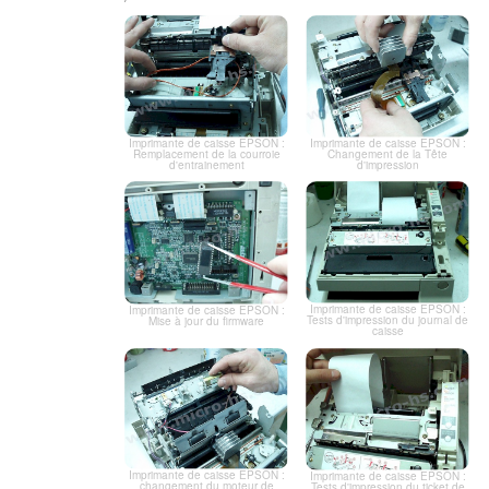
Imprimante de caisse EPSON :
Imprimante de caisse EPSON :
Changement de la Tête
Remplacement de la courroie
d'impression
d'entrainement
Imprimante de caisse EPSON :
Imprimante de caisse EPSON :
Tests d'impression du journal de
Mise à jour du firmware
caisse
Imprimante de caisse EPSON :
Imprimante de caisse EPSON :
changement du moteur de
Tests d'impression du ticket de