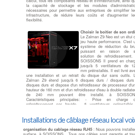
calcul, tous les composants réseau et d'infrastructure, ainsi q
SOISSONS . Exemple : La carte graphique NVIDI
la capacité de stockage et les modules d'administrati
GeForce® GTX 1080 est équipée du processus inFET et d
nécessaires pour permettre aux entreprises de simplifier le
technologies GDDR5X (G5X) à bande passante élevée, ain
infrastructure, de réduire leurs coûts et d'augmenter le
que des fonctionnalités DirectX® 12 pour offrir l'expérience 
flexibilité.
jeu la plus rapide à SOISSONS , la plus fluide et la pl
puissante.
Choisir le boitier de son ord
Le Zalman Z9 Neo est un étui 
jeu haute performance. C'est 
Suppression de virus et logiciels
système de réduction du bru
puissant en raison de 
malveillants
solution de refroidissement.
SOISSONS Il prend en char
Nettoyage de votre ordinate
jusqu'à 5 ventilateurs de 1
- Virus et Malware
:
Qu'est-
mm préinstallés. Il est livré av
qu'un virus informatique ?
U
une installation et un retrait du disque dur sans outils. 
virus informatique est 
Zalman Z9 étend jusqu'à 6 disques durs / disques durs
programme sournois q
disques durs et dispose d'un refroidisseur de processeur d'u
endommage votre ordinate
hauteur de 160 mm et d'un refroidisseur d'eau à double radiate
sans votre permissio
de 240 mm pouvant être installé. à SOISSO
provoquant des modificatio
Caractéristiques principales: - Prise en charge 
indésirables et nuisibles. Communément appelé 'malware'
refroidissement par liquide - 5 ventilateurs préinstallés
s'agit d'un logiciel malveillant
. à SOISSONS Éliminer l
Solution de refroidissement Zalman pour une réduction optima
virus et les malwares peut être problématique en fonction 
du bruit - Supporte le système de radiateur double - 2 por
type de fichier téléchargé, de la durée de l'infection et d
Installations de câblage réseau local vo
USB 2.0 - 2 ports USB 3.0 - Installez une carte VGA haut
actions ultérieures entreprises par l'utilisateur. à SOISSO
performances jusqu'à 420 mm.
Source :
Zalman
Dans la plupart des cas, notre équipe est en mesure 
organisation du cablage réseau RJ45
: Nous pouvons installe
restaurer le système d'exploitation de votre ordinateur
, l
surface. à SOISSONS , Tous nos câbles sont garantis et tous
programmes et de récupérer les données d'origine. Dans 