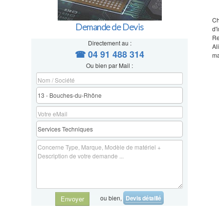
Ch
Demande de Devis
d'
R
Directement au :
Al
☎ 04 91 488 314
ma
Ou bien par Mail :
ou bien,
Devis détaillé
Envoyer