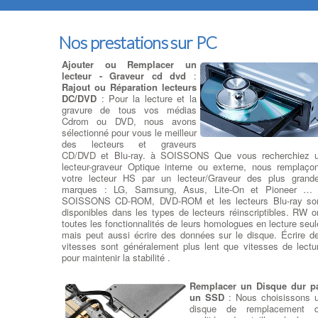
Nos prestations sur PC
Ajouter ou Remplacer un
lecteur - Graveur cd dvd
:
Rajout ou Réparation lecteurs
DC/DVD
: Pour la lecture et la
gravure de tous vos médias
Cdrom ou DVD, nous avons
sélectionné pour vous le meilleur
des lecteurs et graveurs
CD/DVD et Blu-ray. à SOISSONS Que vous recherchiez 
lecteur-graveur Optique interne ou externe, nous remplaço
votre lecteur HS par un lecteur/Graveur des plus grand
marques : LG, Samsung, Asus, Lite-On et Pioneer …
SOISSONS CD-ROM, DVD-ROM et les lecteurs Blu-ray so
disponibles dans les types de lecteurs réinscriptibles. RW o
toutes les fonctionnalités de leurs homologues en lecture seul
mais peut aussi écrire des données sur le disque. Écrire d
vitesses sont généralement plus lent que vitesses de lectu
pour maintenir la stabilité .
Remplacer un Disque dur p
un SSD
: Nous choisissons 
disque de remplacement 