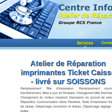
Services
Conta
Atelier de Réparation
imprimantes Ticket Caiss
- livré sur SOISSONS
Remplacement Tête d'impression, Remplacement courro
d'entrainement, Mise à jour du firmware, Changement tête thermiq
Changement du moteur massicot, Impression du journal de cais
Réparation Communication Serie Parallele, Tests d'impression tic
de caisse, Dépannage connexion et réseau, Dépannage règlage
butee,