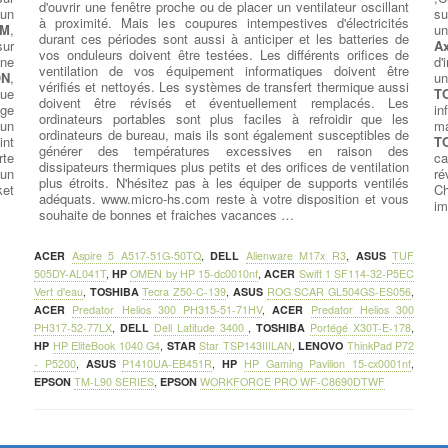
d'ouvrir une fenêtre proche ou de placer un ventilateur oscillant
 un
su
à proximité. Mais les coupures intempestives d'électricités
BM
,
un
durant ces périodes sont aussi à anticiper et les batteries de
sur
A
vos onduleurs doivent être testées. Les différents orifices de
ne
d'
ventilation de vos équipement informatiques doivent être
ON
,
un
vérifiés et nettoyés. Les systèmes de transfert thermique aussi
que
T
doivent être révisés et éventuellement remplacés. Les
age
in
ordinateurs portables sont plus faciles à refroidir que les
un
ma
ordinateurs de bureau, mais ils sont également susceptibles de
int
T
générer des températures excessives en raison des
rte
ca
dissipateurs thermiques plus petits et des orifices de ventilation
un
ré
plus étroits. N'hésitez pas à les équiper de supports ventilés
et
Ch
adéquats. www.micro-hs.com reste à votre disposition et vous
im
souhaite de bonnes et fraiches vacances …
ACER
Aspire 5 A517-51G-50TQ
,
DELL
Alienware M17x R3
,
ASUS
TUF
505DY-AL041T
,
HP
OMEN by HP 15-dc0010nf
,
ACER
Swift 1 SF114-32-P5EC
Vert d'eau
,
TOSHIBA
Tecra Z50-C-139
,
ASUS
ROG SCAR GL504GS-ES056
,
ACER
Predator Helios 300 PH315-51-71HV
,
ACER
Predator Helios 300
PH317-52-77LX
,
DELL
Dell Latitude 3400
,
TOSHIBA
Portégé X30T-E-178
,
HP
HP EliteBook 1040 G4
,
STAR
Star TSP143IIILAN
,
LENOVO
ThinkPad P72
- P5200
,
ASUS
P1410UA-EB451R
,
HP
HP Gaming Pavilion 15-cx0001nf
,
EPSON
TM-L90 SERIES
,
EPSON
WORKFORCE PRO WF-C8690DTWF