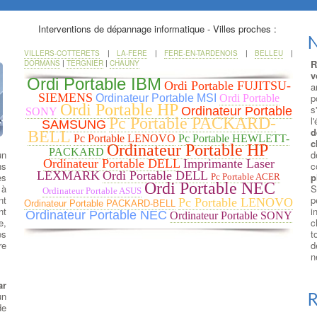
Interventions de dépannage informatique - Villes proches :
N
VILLERS-COTTERETS
|
LA-FERE
|
FERE-EN-TARDENOIS
|
BELLEU
|
R
DORMANS
|
TERGNIER
|
CHAUNY
v
Ordi Portable IBM
Ordi Portable FUJITSU-
a
SIEMENS
p
Ordinateur Portable MSI
Ordi Portable
Ordi Portable HP
s
Ordinateur Portable
SONY
l
Pc Portable PACKARD-
SAMSUNG
d
BELL
Pc Portable LENOVO
Pc Portable HEWLETT-
c
Ordinateur Portable HP
PACKARD
un
d
Ordinateur Portable DELL
Imprimante Laser
ns
c
LEXMARK
Ordi Portable DELL
es
p
Pc Portable ACER
Ordi Portable NEC
 à
S
Ordinateur Portable ASUS
nt
p
Pc Portable LENOVO
Ordinateur Portable PACKARD-BELL
nt
i
Ordinateur Portable NEC
Ordinateur Portable SONY
e,
c
es
t
re
d
n
ar
R
un
de