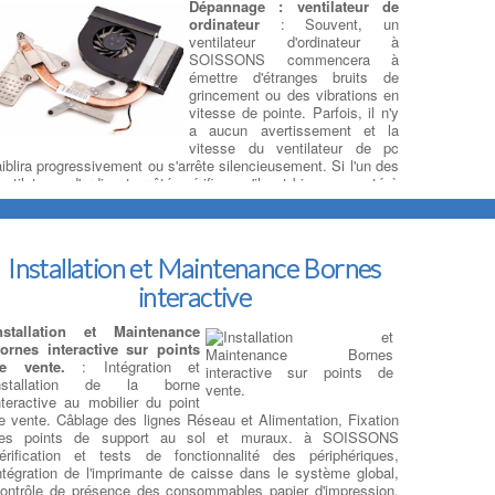
Dépannage : ventilateur de
ordinateur
: Souvent, un
ventilateur d'ordinateur à
SOISSONS commencera à
émettre d'étranges bruits de
grincement ou des vibrations en
vitesse de pointe. Parfois, il n'y
a aucun avertissement et la
vitesse du ventilateur de pc
aiblira progressivement ou s'arrête silencieusement. Si l'un des
entilateurs d'ordi est arrêté, vérifiez qu'il est bien connecté à
on alimentation. Si le ventilateur à SOISSONS est connecté
t ne tourne toujours pas malgré la surchauffe du processeur
oncerné,
il doit être rapidement remplacé et la pâte
hermique changée
. Le ventilateur de CPU ou de processeur
Installation et Maintenance Bornes
st monté à l'arrière du boîtier pour évacuer l'air chaud. Les
entilateurs d'extraction peuvent également être montés sur le
interactive
essus du boîtier, tandis que les ventilateurs d'admission sont
énéralement montés sur le devant ou sur les côtés. Si tous
nstallation et Maintenance
es ventilateurs de votre système CPU à SOISSONS
ornes interactive sur points
onctionnent, mais que l'ordi reste chaud ou est instable, vous
e vente.
: Intégration et
ouvez ajouter d'autres ventilateurs ou bien effectuer une
nstallation de la borne
éparation de l'ensemble du système de refroidissement du PC.
nteractive au mobilier du point
i votre boîtier ne peut plus supporter de ventilateurs ou
e vente. Câblage des lignes Réseau et Alimentation, Fixation
evient trop fort, vous pouvez aussi envisagez un
es points de support au sol et muraux. à SOISSONS
efroidissement liquide à SOISSONS.
:
Devis Réparateur Ordi
érification et tests de fonctionnalité des périphériques,
ortable
ntégration de l'imprimante de caisse dans le système global,
ontrôle de présence des consommables papier d'impression.