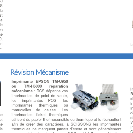
ou
HS
du
st
ns
de
en
ne
D,
rt
f
es
v
la
s
es
e
ue
c
t
Révision Mécanisme
e
v
Imprimante EPSON TM-U950
d
ou TM-H6000 réparation
g
I
mécanisme
: RCS dépanne vos
l
B
imprimantes de point de vente,
f
d
les imprimantes POS, les
p
i
imprimantes thermiques ou
r
i
matricielles de caisse. Les
S
d
ne
imprimantes ticket thermiques
d
d
et
utilisent du papier thermosensible ou thermique et le réchauffent
r
te
V
ne
afin de créer des caractères. à SOISSONS les imprimantes
P
la
I
de
thermiques ne manquent jamais d’encre et sont généralement
 à
C