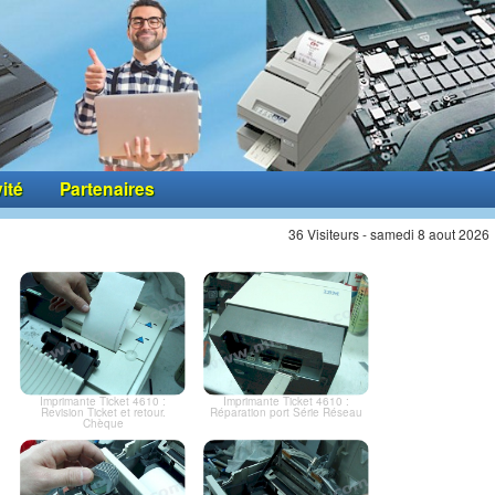
vité
Partenaires
36 Visiteurs - samedi 8 aout 2026
Imprimante Ticket 4610 :
Imprimante Ticket 4610 :
Revision Ticket et retour.
Réparation port Série Réseau
Chèque