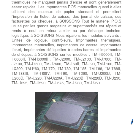
thermiques ne manquent jamais d’encre et sont généralement
assez rapides. Les imprimantes POS matricielles quand à elles
utilisent des rouleaux de papier standard et permettent
l'impression du ticket de caisse, des journal de caisse, des
facturettes ou chèques. à SOISSONS Tout le matériel P.O.S
utilisé par les grands magasins et supermarchés est réparé et
remis à neuf en retour atelier ou par échange technico-
logistique. à SOISSONS Nous réparons les modules suivants :
Unités de logique, contrôleurs, Imprimantes thermiques,
imprimantes matricielles, imprimantes de caisse, imprimantes
ticket, imprimantes d'étiquettes à codes-barres et imprimantes
de chèques, à SOISSONS sur les modèles : TM-H5000II, TM-
H6000II, TM-H6000III, TM-J2000, TM-J2100, TM-J7000, TM-
J7100, TM-J7500, TM-J7600, TM-L60II, TM-L90, TM-L100, TM-
LX300, TM-P60, TM-T70, TM-T80, TM-T85, TM-T88, TM-T88II,
TM-T88III, TM-T88IV, TM-T90, TM-T260, TM-U200B, TM-
U200D, TM-U220, TM-U220A, TM-U220B, TM-220D, TM-U230,
TM-U295, TM-U590, TM-U675, TM-U930, TM-U950.