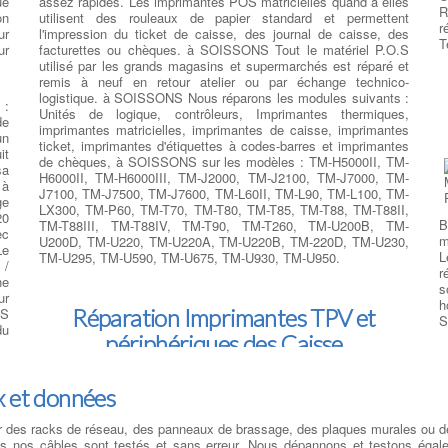
ue
assez rapides. Les imprimantes POS matricielles quand à elles
A®
R
on
utilisent des rouleaux de papier standard et permettent
es
r
N
ur
l'impression du ticket de caisse, des journal de caisse, des
si
T
ur
facturettes ou chèques. à SOISSONS Tout le matériel P.O.S
de
R
utilisé par les grands magasins et supermarchés est réparé et
us
o
remis à neuf en retour atelier ou par échange technico-
s
logistique. à SOISSONS Nous réparons les modules suivants :
i
:
r
Unités de logique, contrôleurs, Imprimantes thermiques,
de
:
imprimantes matricielles, imprimantes de caisse, imprimantes
un
s
ticket, imprimantes d'étiquettes à codes-barres et imprimantes
it
de chèques, à SOISSONS sur les modèles : TM-H5000II, TM-
sa
S
H6000II, TM-H6000III, TM-J2000, TM-J2100, TM-J7000, TM-
 à
a
J7100, TM-J7500, TM-J7600, TM-L60II, TM-L90, TM-L100, TM-
ge
ur
i
LX300, TM-P60, TM-T70, TM-T80, TM-T85, TM-T88, TM-T88II,
20
ce
r
B
TM-T88III, TM-T88IV, TM-T90, TM-T260, TM-U200B, TM-
ec
n
d
m
U200D, TM-U220, TM-U220A, TM-U220B, TM-220D, TM-U230,
Le
un
u
L
TM-U295, TM-U590, TM-U675, TM-U930, TM-U950.
 /
ui
m
r
ne
ur
l
s
ur
n,
l
h
Réparation Imprimantes TPV et
NS
ns
t
S
du
,
il
m
périphériques des Caisse
 -
es
m
le
du
q
Systèmes d encaissement :
ts
es
p
réparation pos systèmes
:
ix et données
es
NS
Réparation d' imprimante Ticket
de
TPV (POS) : RCS France
r des racks de réseau, des panneaux de brassage, des plaques murales ou 
es
dispose d'un centre de maintenance dédié aux imprimantes de
N
 nos câbles sont testés et sans erreur. Nous dépannons et testons égalem
de