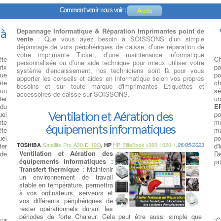
Comment venir nous voir :
Accès
 à
Depannage Informatique & Réparation Imprimantes point de
vente
: Que vous ayez besoin à SOISSONS d’un simple
dépannage de vots périphériques de caisse, d’une réparation de
votre imprimante Ticket, d’une maintenance informatique
te
Ch
personnalisée ou d’une aide technique pour mieux utiliser votre
rix
pa
système d'encaissement, nos techniciens sont là pour vous
ue
po
apporter les conseils et aides en informatique selon vos propres
ête
c
besoins et sur toute marque d'imprimantes Etiquettes et
 un
sé
accessoires de caisse sur SOISSONS.
ter
un
du
E
Ventilation et Aération des
uel
po
nte
m
équipements informatiques
ête
ma
el
p
ter
TOSHIBA
Satellite Pro A30-D-19Q
,
HP
HP EliteBook x360 1020-1
,
26/05/2023
d'
Ventilation et Aération des
 de
De
équipements informatiques :
pr
Transfert thermique
: Maintenir
un environnement de travail
stable en température, permettra
à vos ordinateurs, serveurs et
vos différents périphériques de
rester opérationnels durant les
périodes de forte Chaleur. Cela peut être aussi simple que
sur
;C