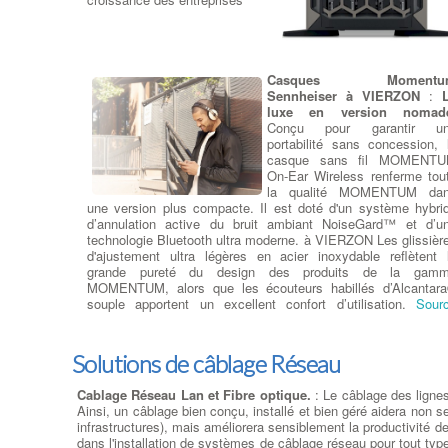
Rajout ou Réparation lecteu
DC/DVD
: Pour la lecture et 
gravure de tous vos médi
Cdrom ou DVD, nous avo
sélectionné pour vous le meille
Casques Momentu
des lecteurs et graveu
Sennheiser à VIERZON
:
CD/DVD et Blu-ray. à VIERZON Que vous recherchiez 
luxe en version nomad
lecteur-graveur Optique interne ou externe, nous remplaço
Conçu pour garantir u
votre lecteur HS par un lecteur/Graveur des plus grand
portabilité sans concession, 
marques : LG, Samsung, Asus, Lite-On et Pioneer …
casque sans fil MOMENT
VIERZON CD-ROM, DVD-ROM et les lecteurs Blu-ray so
On-Ear Wireless renferme tou
disponibles dans les types de lecteurs réinscriptibles. RW o
la qualité MOMENTUM da
toutes les fonctionnalités de leurs homologues en lecture seul
une version plus compacte. Il est doté d'un système hybri
mais peut aussi écrire des données sur le disque. Écrire d
d’annulation active du bruit ambiant NoiseGard™ et d’u
vitesses sont généralement plus lent que vitesses de lectu
technologie Bluetooth ultra moderne. à VIERZON Les glissièr
pour maintenir la stabilité .
d'ajustement ultra légères en acier inoxydable reflètent 
grande pureté du design des produits de la gam
Ajouter ou Remplacer les
MOMENTUM, alors que les écouteurs habillés d’Alcantar
barettes mémoires
:
Ajout
souple apportent un excellent confort d’utilisation.
Sour
Barrettes Mémoires
: Toujours
:
Sennheiser - Casques Momentum
plus gourmand en ressources,
les logiciels et jeux récents sont
Solutions de câblage Réseau
Enceinte Bose à VIERZON
:
de véritables consommateurs de
Système d'enceintes home
mémoire. Pour donner un bon
cinéma Acoustimass® 6 série
coup de souffle à votre PC ,
Cablage Réseau Lan et Fibre optique.
: Le câblage des ligne
V
Notre système Acoustimass le
votre Mac ou votre PC portable, augmentez la taille de 
Ainsi, un câblage bien conçu, installé et bien géré aidera non 
plus populaire offre un son
mémoire vive de votre ordinateur . à VIERZON De la mémoi
infrastructures), mais améliorera sensiblement la productivit
surround particulièrement bien
vive 1 Go à 128 Go de 400 MHz à 4333 MHz, les meilleur
dans l'installation de systèmes de câblage réseau pour tout typ