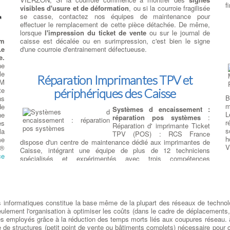
rs
T
f
visibles d'usure et de déformation
, ou si la courroie fragilisée
la
s
se casse, contactez nos équipes de maintenance pour
as
d
effectuer le remplacement de cette pièce détachée. De même,
ns
r
lorsque
l'impression du ticket de vente
ou sur le journal de
ur
l
caisse est décalée ou en surimpression, c'est bien le signe
m
rs
l
d'une courroie d'entrainement défectueuse.
Le
un
p
e.
ns
m
ne
es
f
le
 à
Réparation Imprimantes TPV et
c
UM
nt
d
te
nt
périphériques des Caisse
e
B
ns
e,
f
m
de
es
Systèmes d encaissement :
l
L
ne
re
réparation pos systèmes
:
p
r
es
Réparation d' imprimante Ticket
s
la
TPV (POS) : RCS France
h
me
dispose d'un centre de maintenance dédié aux imprimantes de
V
N
a®
Caisse, intégrant une équipe de plus de 12 techniciens
ce
spécialisés et expérimentés avec trois compétences
spécifiques sur les marques Epson, Citizen et Star à VIERZON
. Nous sommes bien placés pour répondre aux besoins de nos
clients professionnels de l'encaissement et chaine de magasins
spécialisés sur des prestations de réparation, installation et
déploiement d'imprimantes et périphériques de point de vente à
s informatiques constitue la base même de la plupart des réseaux de technol
VIERZON . RCS offre non seulement un service de garantie par
la
seulement l'organisation à optimiser les coûts (dans le cadre de déplacements,
fabricant, mais propose également un service de réparation et
re
é des employés grâce à la réduction des temps morts liés aux coupures résea
de remise à neuf complète sur les imprimantes de Point de
es
e de structures (petit point de vente ou bâtiments complets) nécessaire pour