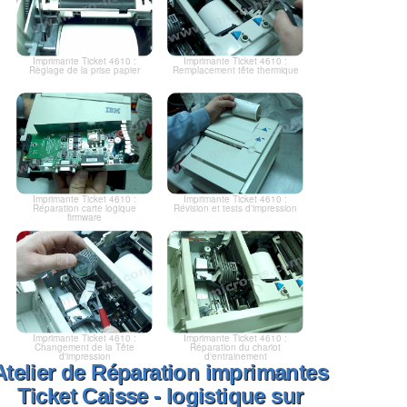
Imprimante Ticket 4610 :
Imprimante Ticket 4610 :
Règlage de la prise papier
Remplacement tête thermique
Imprimante Ticket 4610 :
Imprimante Ticket 4610 :
Réparation carte logique
Révision et tests d'impression
firmware
Imprimante Ticket 4610 :
Imprimante Ticket 4610 :
Changement de la Tête
Réparation du chariot
d'impression
d'entrainement
Atelier de Réparation imprimantes
Ticket Caisse - logistique sur