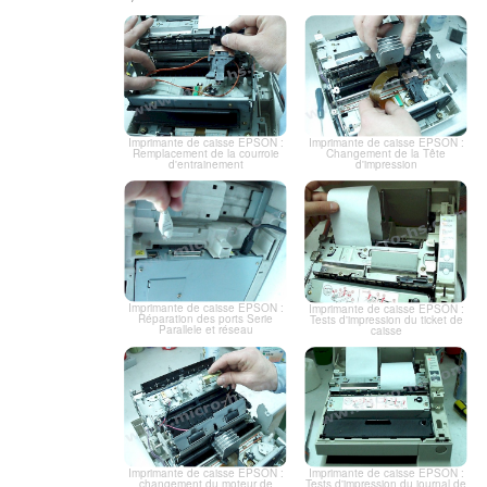
Imprimante de caisse EPSON :
Imprimante de caisse EPSON :
Changement de la Tête
Remplacement de la courroie
d'impression
d'entrainement
Imprimante de caisse EPSON :
Imprimante de caisse EPSON :
Réparation des ports Serie
Tests d'impression du ticket de
Parallele et réseau
caisse
Imprimante de caisse EPSON :
Imprimante de caisse EPSON :
changement du moteur de
Tests d'impression du journal de