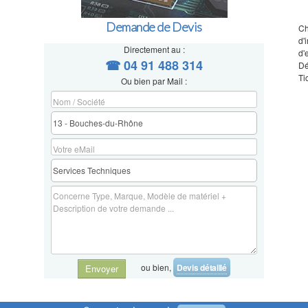
Demande de Devis
Ch
d
Directement au :
d'
☎ 04 91 488 314
Dé
Ti
Ou bien par Mail :
ou bien,
Devis détaillé
Envoyer