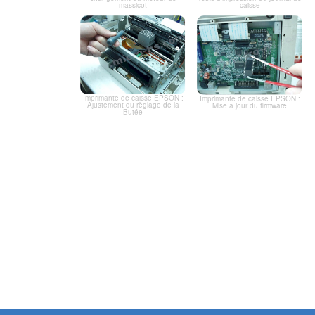
massicot
caisse
Imprimante de caisse EPSON :
Imprimante de caisse EPSON :
Ajustement du règlage de la
Mise à jour du firmware
Butée