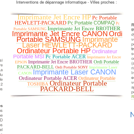
Interventions de dépannage informatique - Villes proches :
Imprimante Jet Encre HP
Pc Portable
HEWLETT-PACKARD
Pc Portable COMPAQ
Pc
R
Imprimante Jet Encre BROTHER
t
Portable SAMSUNG
Imprimante Jet Encre CANON
Ordi
Portable SAMSUNG
Imprimante
v
p
Laser HEWLETT-PACKARD
t
Ordinateur Portable HP
Ordinateur
s
Portable MSI
Pc Portable ACER
Imprimante Jet Encre
o
si
Imprimante Jet Encre BROTHER
Ordi Portable
EPSON
(
re
PACKARD-BELL
r
Ordi Portable SONY
Imprimante Laser
La
Imprimante Laser CANON
I
CANON
du
o
Ordinateur Portable ACER
Ordinateur Portable
de
v
Ordinateur Portable
12
TOSHIBA
a
PACKARD-BELL
us
p
R
es
us
N
ne
SD
os
el