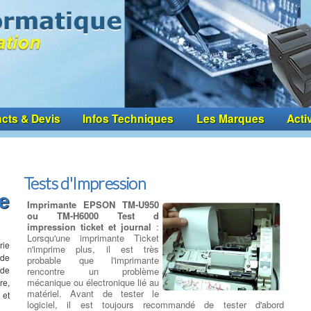
cts & Devis
Infos Techniques
Les Marques
Acti
Tests d'Impression
e
Imprimante EPSON TM-U950
ou TM-H6000 Test d
impression ticket et journal
:
Lorsqu'une imprimante Ticket
rie
n'imprime plus, il est très
 de
probable que l'imprimante
 de
rencontre un problème
mécanique ou électronique lié au
re,
matériel. Avant de tester le
 et
logiciel, il est toujours recommandé de tester d'abord