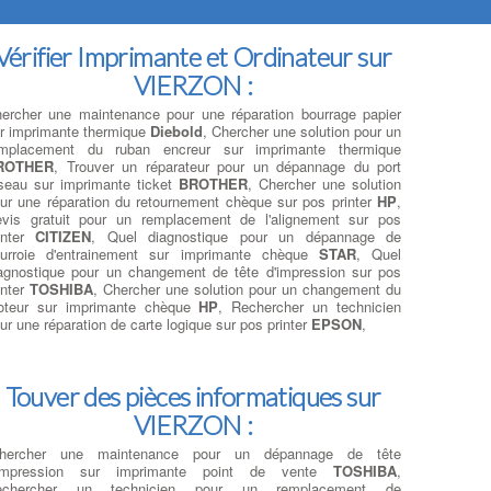
Vérifier Imprimante et Ordinateur sur
VIERZON :
ercher une maintenance pour une réparation bourrage papier
r imprimante thermique
Diebold
, Chercher une solution pour un
emplacement du ruban encreur sur imprimante thermique
ROTHER
, Trouver un réparateur pour un dépannage du port
seau sur imprimante ticket
BROTHER
, Chercher une solution
ur une réparation du retournement chèque sur pos printer
HP
,
vis gratuit pour un remplacement de l'alignement sur pos
inter
CITIZEN
, Quel diagnostique pour un dépannage de
urroie d'entrainement sur imprimante chèque
STAR
, Quel
agnostique pour un changement de tête d'impression sur pos
inter
TOSHIBA
, Chercher une solution pour un changement du
teur sur imprimante chèque
HP
, Rechercher un technicien
ur une réparation de carte logique sur pos printer
EPSON
,
Touver des pièces informatiques sur
VIERZON :
Chercher une maintenance pour un dépannage de tête
'impression sur imprimante point de vente
TOSHIBA
,
echercher un technicien pour un remplacement de