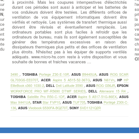
à proximité. Mais les coupures intempestives d'électricités
sur
l'
durant ces périodes sont aussi à anticiper et les batteries de
ne
so
vos onduleurs doivent être testées. Les différents orifices de
ON
,
pr
ventilation de vos équipement informatiques doivent être
sur
la
vérifiés et nettoyés. Les systèmes de transfert thermique aussi
nce
po
doivent être révisés et éventuellement remplacés. Les
ket
v
ordinateurs portables sont plus faciles à refroidir que les
nt
ca
ordinateurs de bureau, mais ils sont également susceptibles de
ne
te
générer des températures excessives en raison des
nte
c
dissipateurs thermiques plus petits et des orifices de ventilation
 du
su
plus étroits. N'hésitez pas à les équiper de supports ventilés
re
adéquats. www.micro-hs.com reste à votre disposition et vous
C
souhaite de bonnes et fraiches vacances …
3490
,
TOSHIBA
Portege Z30-E-10P
,
ASUS
B9440UA
,
ASUS
ROG SCAR
GL703GS-EE070T
,
ACER
Aspire 5 A515-52-36TG
,
ASUS
N61Vn
,
HP
HP
EliteBook x360 1030-2
,
DELL
Dell Latitude 3590
,
ASUS
ROG G56JR
,
EPSON
WORKFORCE PRO WF-R5690 DTWF SERIES
,
DELL
Alienware 15 R4
,
TOSHIBA
Satellite Pro R50-C-1DF
,
ACER
Aspire 5 A517-51G-86EX
,
ASUS
Max X441UA
,
STAR
Star FVP10
,
ASUS
TUF705
,
TOSHIBA
Portégé Z30t-C-
136
,
ASUS
Vivobook S530FA-BQ270T
,
SONY
SVD1121Q2R