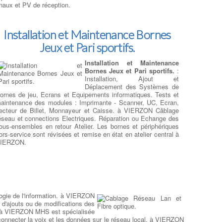
ouchPad à VIERZON ... Mais généralement, lorsque ceux-ci
inaux et PV de réception.
ont fortement sollicités, ou bien lorsque les causes de
éfaillances du clavier sont diagnostiquées
d'origine sinistre :
enversement café, gouttes d'eau, environnement humide
,
Installation et Maintenance Bornes
e remplacement d'un clavier défectueux est proposé. A
'inverse, si le clavier de votre ordinateur portable ne fonctionne
Jeux et Pari sportifs.
as du tout, il n'y a peut-être aucun problème avec le clavier lui-
ême. Au lieu de cela, votre ordinateur portable peut ne pas
Installation et Maintenance
onctionner en raison d'un
problème logiciel
. La première
Bornes Jeux et Pari sportifs.
:
hose à faire pour déterminer s’il existe un problème logiciel est
Installation, Ajout et
e démarrer votre ordinateur portable à partir d’un
clavier
Déplacement des Systèmes de
xterne sur port usb
. à VIERZON Si votre clavier ne
ornes de jeu, Ecrans et Equipements informatiques. Tests et
onctionne pas à cause d'un problème sous Windows, la cause
aintenance des modules : Imprimante - Scanner, UC, Ecran,
a plus courante est un pilote de clavier défectueux ou un
ecteur de Billet, Monnayeur et Caisse. à VIERZON Câblage
arasite Soft.
:
Trouver Un Réparateur Ordi Portable
éseau et connections Electriques. Réparation ou Echange des
ous-ensembles en retour Atelier. Les bornes et périphériques
ors-service sont révisées et remise en état en atelier central à
IERZON.
os réparations sur Ordi Portables
Remplacer les charnières de
votre ordinateur
: Un coin
arrière de votre ordinateur
portable semble cassé ou bien
s'ouvre à chaque mouvement de
ogie de l'information. à VIERZON
l'écran, l'ordinateur semble se
 d'ajouts ou de modifications des
dégonflé au niveau des
u. à VIERZON MHS est spécialisée
charnières
: Alors la réparation
 connecter la voix et les données sur le réseau local. à VIERZON