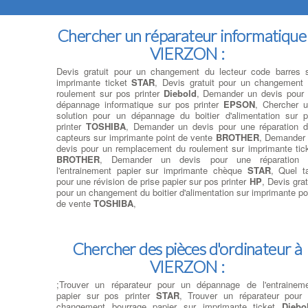
Chercher un réparateur informatique
VIERZON :
Devis gratuit pour un changement du lecteur code barres 
imprimante ticket
STAR
, Devis gratuit pour un changement
roulement sur pos printer
Diebold
, Demander un devis pour
dépannage informatique sur pos printer
EPSON
, Chercher 
solution pour un dépannage du boitier d'alimentation sur 
printer
TOSHIBA
, Demander un devis pour une réparation 
capteurs sur imprimante point de vente
BROTHER
, Demander
devis pour un remplacement du roulement sur imprimante tic
BROTHER
, Demander un devis pour une réparation 
l'entrainement papier sur imprimante chèque
STAR
, Quel ta
pour une révision de prise papier sur pos printer
HP
, Devis grat
pour un changement du boitier d'alimentation sur imprimante po
de vente
TOSHIBA
,
Chercher des pièces d'ordinateur à
VIERZON :
;Trouver un réparateur pour un dépannage de l'entrainem
papier sur pos printer
STAR
, Trouver un réparateur pour
changement bourrage papier sur imprimante ticket
Diebo