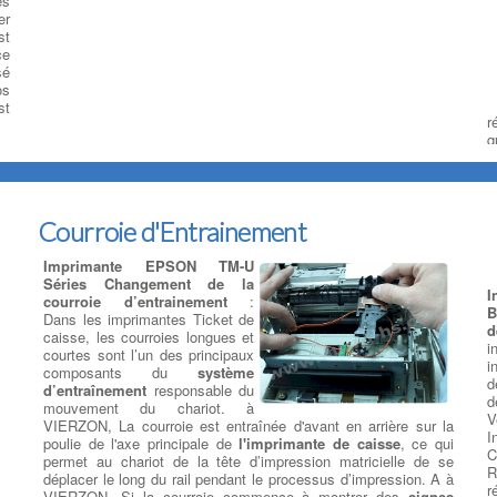
es
er
st
ce
sé
os
st
r
q
s
l
d
s
Courroie d'Entrainement
Imprimante EPSON TM-U
R
Séries Changement de la
I
courroie d’entrainement
:
SB
D
B
Dans les imprimantes Ticket de
es
h
d
caisse, les courroies longues et
ur
l
i
courtes sont l’un des principaux
32
d
i
composants du
système
1,
p
d
d’entraînement
responsable du
Fi
p
d
mouvement du chariot. à
m
V
VIERZON, La courroie est entraînée d'avant en arrière sur la
l
I
poulie de l'axe principale de
l'imprimante de caisse
, ce qui
l
C
permet au chariot de la tête d’impression matricielle de se
un
p
R
déplacer le long du rail pendant le processus d’impression. A à
:
t
r
VIERZON, Si la courroie commence à montrer des
signes