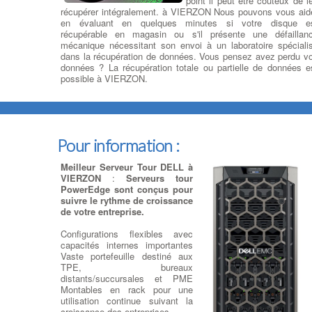
point il peut être coûteux de l
récupérer intégralement. à VIERZON Nous pouvons vous aid
en évaluant en quelques minutes si votre disque e
récupérable en magasin ou s'il présente une défaillan
mécanique nécessitant son envoi à un laboratoire spéciali
dans la récupération de données. Vous pensez avez perdu v
données ? La récupération totale ou partielle de données e
possible à VIERZON.
Ajouter ou Remplacer des
cartes d’extension Pcie
:
Ajout
Carte d'Extension
: Nous
remplaçons ou rajoutons la carte
Pour information :
contrôleur adaptée à la
connectique de votre
Meilleur Serveur Tour DELL à
périphérique : une Carte
VIERZON
:
Serveurs tour
contrôleur FireWire 800 (Carte
PowerEdge sont conçus pour
contrôleur IEEE 1394b), à VIERZON une Carte contrôleur U
suivre le rythme de croissance
2.0 ou USB 3.0, une Carte contrôleur Raid, des cart
de votre entreprise.
contrôleur SAS SFF-8087 à SFF-8644, une Carte contrôle
port parallèle DB-25 ou une Carte contrôleur Série RS-2
Configurations flexibles avec
(RS232) DB-9, une carte son créative soundblaster 5.1 ou 7.
capacités internes importantes
à VIERZON des cartes réseau Ethernet gigabit et cartes Wi-
Vaste portefeuille destiné aux
pour vos connexions sans-fil.
TPE, bureaux
distants/succursales et PME
Montables en rack pour une
Ajouter ou Remplacer 
utilisation continue suivant la
lecteur - Graveur cd dvd
croissance des entreprises