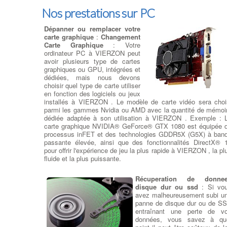
Nos prestations sur PC
Dépanner ou remplacer votre
carte graphique
:
Changement
Carte Graphique
: Votre
ordinateur PC à VIERZON peut
avoir plusieurs type de cartes
graphiques ou GPU, intégrées et
dédiées, mais nous devons
choisir quel type de carte utiliser
en fonction des logiciels ou jeux
installés à VIERZON . Le modèle de carte vidéo sera choi
parmi les gammes Nvidia ou AMD avec la quantité de mémoi
dédiée adaptée à son utilisation à VIERZON . Exemple : 
carte graphique NVIDIA® GeForce® GTX 1080 est équipée 
processus inFET et des technologies GDDR5X (G5X) à ban
passante élevée, ainsi que des fonctionnalités DirectX® 
pour offrir l'expérience de jeu la plus rapide à VIERZON , la pl
fluide et la plus puissante.
Récuperation de donne
disque dur ou ssd
: Si vo
avez malheureusement subi u
panne de disque dur ou de S
entraînant une perte de v
données, vous savez à qu