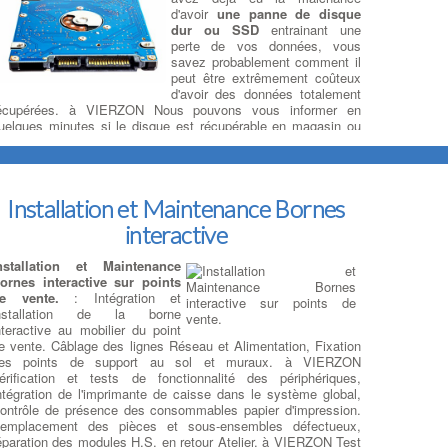
d'avoir
une panne de disque
dur ou SSD
entrainant une
perte de vos données, vous
savez probablement comment il
peut être extrêmement coûteux
d'avoir des données totalement
écupérées. à VIERZON Nous pouvons vous informer en
uelques minutes si le disque est récupérable en magasin ou
'il est
défectueux mécaniquement
et doit être envoyé au
aboratoire de récupération de données Vous avez perdu vos
onnées? à VIERZON La récupération de données est possible
ur un nouveau support de votre choix …
Installation et Maintenance Bornes
interactive
éparation sur Ordi Portables
nstallation et Maintenance
épanner : clavier - Touches
ornes interactive sur points
ors services
: Les claviers et
e vente.
: Intégration et
es touchpad hors services sont
nstallation de la borne
es problèmes courants pour les
nteractive au mobilier du point
ropriétaires d'ordinateurs
e vente. Câblage des lignes Réseau et Alimentation, Fixation
ortables. à VIERZON D'une
es points de support au sol et muraux. à VIERZON
anière générale, et mise à part
érification et tests de fonctionnalité des périphériques,
es dysfonctionnements d'ordre
ntégration de l'imprimante de caisse dans le système global,
ogiciels, les
réparations du clavier de l'ordinateur portable
ontrôle de présence des consommables papier d'impression.
euvent être effectuées : Désoxydation, remplacement de
emplacement des pièces et sous-ensembles défectueux,
ouches et de buses avec clips, changement de la nappe du
éparation des modules H.S. en retour Atelier. à VIERZON Test