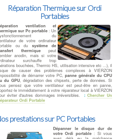
Réparation Thermique sur Ordi
Portables
éparation ventilation et
hermique sur Pc portable
: Un
dysfonctionnement du
entilateur de votre ordinateur
ortable ou du
système de
ransfert thermique
peut
embler anodin, mais si votre
rdinateur surchauffe trop
aérations bouchées, Thermic HS, utilisation intensive etc ...), il
isque de causer des problèmes complexes à VIERZON
mpossibilité de démarrer votre PC,
panne générale du CPU
u du GPU
, dégradation des chipsets, perte de données. Si
ous pensez que votre ventilateur est peut-être en panne,
pportez-le immédiatement à votre réparateur local à VIERZON
our éviter d'autres dommages irréversibles.
:
Chercher Un
éparateur Ordi Portable
os prestations sur PC Portables
Dépanner le disque dur de
votre Ordi portable
: Si vous
avez déjà eu la malchance