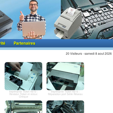
vité
Partenaires
20 Visiteurs - samedi 8 aout 2026
Imprimante Ticket 4610 :
Imprimante Ticket 4610 :
Revision Ticket et retour.
Réparation port Série Réseau
Chèque