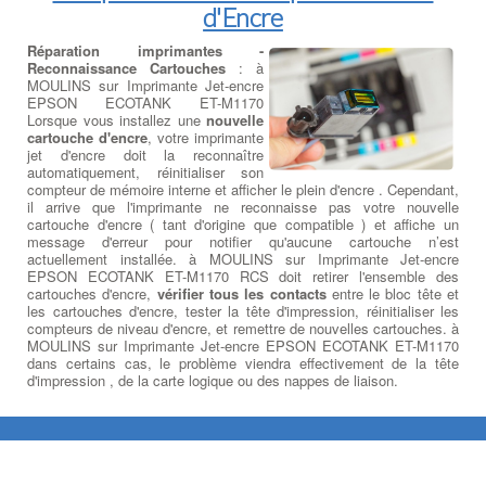
d'Encre
Réparation imprimantes -
Reconnaissance Cartouches
: à
MOULINS sur Imprimante Jet-encre
EPSON ECOTANK ET-M1170
Lorsque vous installez une
nouvelle
cartouche d'encre
, votre imprimante
jet d'encre doit la reconnaître
automatiquement, réinitialiser son
compteur de mémoire interne et afficher le plein d'encre . Cependant,
il arrive que l'imprimante ne reconnaisse pas votre nouvelle
cartouche d'encre ( tant d'origine que compatible ) et affiche un
message d'erreur pour notifier qu'aucune cartouche n’est
actuellement installée. à MOULINS sur Imprimante Jet-encre
EPSON ECOTANK ET-M1170 RCS doit retirer l'ensemble des
cartouches d'encre,
vérifier tous les contacts
entre le bloc tête et
les cartouches d'encre, tester la tête d'impression, réinitialiser les
compteurs de niveau d'encre, et remettre de nouvelles cartouches. à
MOULINS sur Imprimante Jet-encre EPSON ECOTANK ET-M1170
dans certains cas, le problème viendra effectivement de la tête
d'impression , de la carte logique ou des nappes de liaison.