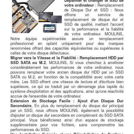
Dépanner et changer le SSD de
votre ordinateur
: Remplacement
de Disque Dur et SSD : Nous
offrons un service de
remplacement de disque dur et
SSD de qualité, mettant l'accent
sur la performance et la fiabilité
de votre ordinateur. MOULINS,
Notre équipe expérimentée assure un remplacement
professionnel en optant uniquement pour des marques
renommées offrant des capacités équivalentes ou supérieures à
celles de votre disque défectueux.
Migrer vers la Vitesse et la Fiabilité : Remplacement HDD par
SSD SATA ou M.2
, MOULINS, Si vous cherchez à améliorer
considérablement les performances de votre ordinateur, nous
pouvons remplacer votre ancien disque dur HDD par un SSD
SATA ou M.2, en fonction de la compatibilité avec votre carte
mère. Les SSD offrent une vitesse de lecture et d'écriture bien
supérieure, ce qui se traduit par un démarrage plus rapide du
système d'exploitation et des applications, ainsi qu'une réactivité
accrue de l'ensemble de votre ordinateur.
Extension de Stockage Facile : Ajout d'un Disque Dur
Secondaire
, En plus du remplacement du disque dur principal
par un SSD, nous offrons MOULINS, également la possibilité
d'ajouter un disque dur secondaire en complément du SSD SATA
principal. Vous bénéficierez ainsi d'un espace de stockage
supplémentaire pour vos fichiers, sans compromettre les
performances du SSD.