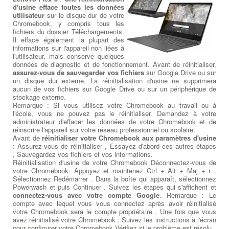
d'usine efface toutes les données
utilisateur
sur le disque dur de votre
Chromebook, y compris tous les
fichiers du dossier Téléchargements.
Il efface également la plupart des
informations sur l'appareil non liées à
l'utilisateur, mais conserve quelques
données de diagnostic et de fonctionnement. Avant de réinitialiser,
assurez-vous de sauvegarder vos fichiers
sur Google Drive ou sur
un disque dur externe. La réinitialisation d'usine ne supprimera
aucun de vos fichiers sur Google Drive ou sur un périphérique de
stockage externe.
Remarque : Si vous utilisez votre Chromebook au travail ou à
l'école, vous ne pouvez pas le réinitialiser. Demandez à votre
administrateur d'effacer les données de votre Chromebook et de
réinscrire l'appareil sur votre réseau professionnel ou scolaire.
Avant de
réinitialiser votre Chromebook aux paramètres d'usine
: Assurez-vous de réinitialiser , Essayez d'abord ces autres étapes
, Sauvegardez vos fichiers et vos informations.
Réinitialisation d'usine de votre Chromebook Déconnectez-vous de
votre Chromebook. Appuyez et maintenez Ctrl + Alt + Maj + r .
Sélectionnez Redémarrer . Dans la boîte qui apparaît, sélectionnez
Powerwash et puis Continuer . Suivez les étapes qui s'affichent et
connectez-vous avec votre compte Google
. Remarque : Le
compte avec lequel vous vous connectez après avoir réinitialisé
votre Chromebook sera le compte propriétaire . Une fois que vous
avez réinitialisé votre Chromebook : Suivez les instructions à l'écran
pour configurer votre Chromebook Vérifiez si le problème est résolu.