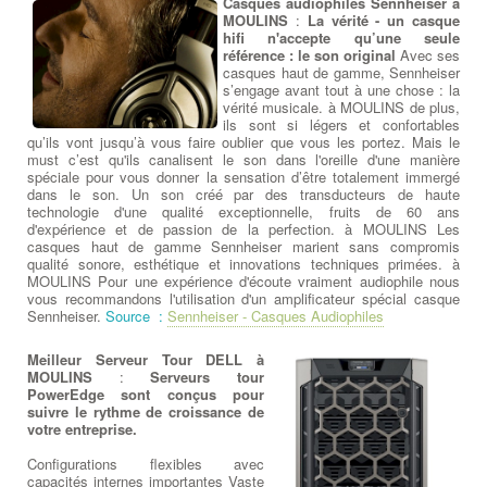
Casques audiophiles Sennheiser à
MOULINS
:
La vérité - un casque
hifi n'accepte qu’une seule
référence : le son original
Avec ses
casques haut de gamme, Sennheiser
s’engage avant tout à une chose : la
vérité musicale. à MOULINS de plus,
ils sont si légers et confortables
qu’ils vont jusqu’à vous faire oublier que vous les portez. Mais le
must c’est qu'ils canalisent le son dans l'oreille d'une manière
spéciale pour vous donner la sensation d’être totalement immergé
dans le son. Un son créé par des transducteurs de haute
technologie d'une qualité exceptionnelle, fruits de 60 ans
d'expérience et de passion de la perfection. à MOULINS Les
casques haut de gamme Sennheiser marient sans compromis
qualité sonore, esthétique et innovations techniques primées. à
MOULINS Pour une expérience d'écoute vraiment audiophile nous
vous recommandons l'utilisation d'un amplificateur spécial casque
Sennheiser.
Source :
Sennheiser - Casques Audiophiles
Meilleur Serveur Tour DELL à
MOULINS
:
Serveurs tour
PowerEdge sont conçus pour
suivre le rythme de croissance de
votre entreprise.
Configurations flexibles avec
capacités internes importantes Vaste