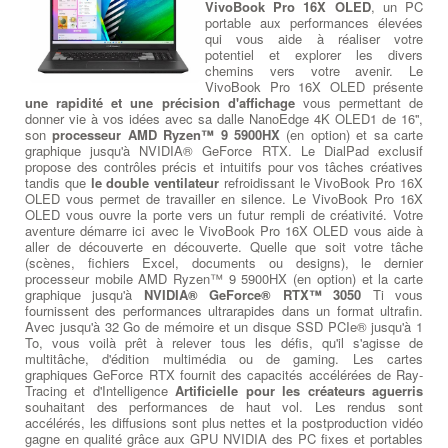
VivoBook Pro 16X OLED
, un PC
portable aux performances élevées
qui vous aide à réaliser votre
potentiel et explorer les divers
chemins vers votre avenir. Le
VivoBook Pro 16X OLED présente
une rapidité et une précision d'affichage
vous permettant de
donner vie à vos idées avec sa dalle NanoEdge 4K OLED1 de 16'',
son
processeur AMD Ryzen™ 9 5900HX
(en option) et sa carte
graphique jusqu'à NVIDIA® GeForce RTX. Le DialPad exclusif
propose des contrôles précis et intuitifs pour vos tâches créatives
tandis que
le double ventilateur
refroidissant le VivoBook Pro 16X
OLED vous permet de travailler en silence. Le VivoBook Pro 16X
OLED vous ouvre la porte vers un futur rempli de créativité. Votre
aventure démarre ici avec le VivoBook Pro 16X OLED vous aide à
aller de découverte en découverte. Quelle que soit votre tâche
(scènes, fichiers Excel, documents ou designs), le dernier
processeur mobile AMD Ryzen™ 9 5900HX (en option) et la carte
graphique jusqu'à
NVIDIA® GeForce® RTX™ 3050
Ti vous
fournissent des performances ultrarapides dans un format ultrafin.
Avec jusqu'à 32 Go de mémoire et un disque SSD PCIe® jusqu'à 1
To, vous voilà prêt à relever tous les défis, qu'il s'agisse de
multitâche, d'édition multimédia ou de gaming. Les cartes
graphiques GeForce RTX fournit des capacités accélérées de Ray-
Tracing et d'Intelligence
Artificielle pour les créateurs aguerris
souhaitant des performances de haut vol. Les rendus sont
accélérés, les diffusions sont plus nettes et la postproduction vidéo
gagne en qualité grâce aux GPU NVIDIA des PC fixes et portables