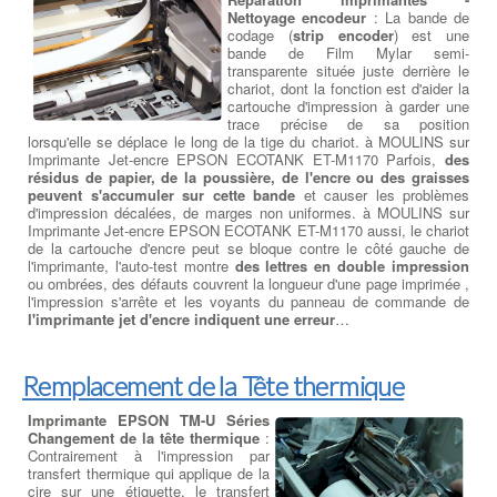
Nettoyage encodeur
: La bande de
codage (
strip encoder
) est une
bande de Film Mylar semi-
transparente située juste derrière le
chariot, dont la fonction est d'aider la
cartouche d'impression à garder une
trace précise de sa position
lorsqu'elle se déplace le long de la tige du chariot. à MOULINS sur
Imprimante Jet-encre EPSON ECOTANK ET-M1170 Parfois,
des
résidus de papier, de la poussière, de l'encre ou des graisses
peuvent s'accumuler sur cette bande
et causer les problèmes
d'impression décalées, de marges non uniformes. à MOULINS sur
Imprimante Jet-encre EPSON ECOTANK ET-M1170 aussi, le chariot
de la cartouche d'encre peut se bloque contre le côté gauche de
l'imprimante, l'auto-test montre
des lettres en double impression
ou ombrées, des défauts couvrent la longueur d'une page imprimée ,
l'impression s'arrête et les voyants du panneau de commande de
l'imprimante jet d'encre indiquent une erreur
…
Remplacement de la Tête thermique
Imprimante EPSON TM-U Séries
Changement de la tête thermique
:
Contrairement à l'impression par
transfert thermique qui applique de la
cire sur une étiquette, le transfert