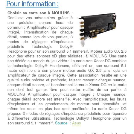
Pour information :
Choisir sa carte son à MOULINS
:
Dominez vos adversaires grâce à
une précision sonore hors du
commun : Amplificateur pour casque
intégré, Intensification de chaque
détail, sonore lors de vos parties, 3
modes de réglages d'impédance
prédéfinis Technologie Dolby®
Headphone pour un son surround 5.1 immersif, Moteur audio GX 2.5
pour des effets sonores 3D plus réalistes. à MOULINS Une carte
son dédiée au monde du jeu vidéo : La carte son Xonar DG combine
la technologie Dolby® Headphone, délivrant un son surround 5.1
haute définition, à son propre moteur audio GX 2.5 ainsi qu'à un
amplificateur de casque intégré. Cette association résulte en une
qualité audio précise et profonde, faisant ressortir chaque nuance,
chaque détail sonore, et transformant la carte Xonar DG en la carte
son dont tout gamer rêve pour rester maître de sa partie. à
MOULINS Amplificateur pour casque intégré : Chaque nuance,
chaque détail sonore est intensifié. Avec l'amplificateur, les bruits
d''explosions et les grondements de moteur sont intensifiés, et
même les sons les plus bas sont améliorés. La carte Xonar DG
propose 3 modes de réglages d'impédance prédéfinis pour répondre
à différentes utilisations. Technologie Dolby® Headphone pour un
son surround 5.1 immersif.
Source :
Asus