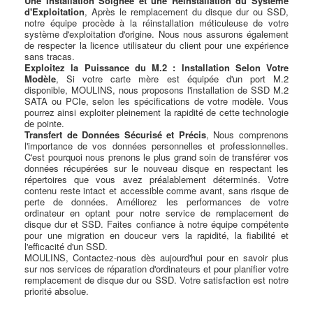
Une Installation Soignée et une Réinstallation du Système
d'Exploitation
, Après le remplacement du disque dur ou SSD,
notre équipe procède à la réinstallation méticuleuse de votre
système d'exploitation d'origine. Nous nous assurons également
de respecter la licence utilisateur du client pour une expérience
sans tracas.
Exploitez la Puissance du M.2 : Installation Selon Votre
Modèle
, Si votre carte mère est équipée d'un port M.2
disponible, MOULINS, nous proposons l'installation de SSD M.2
SATA ou PCIe, selon les spécifications de votre modèle. Vous
pourrez ainsi exploiter pleinement la rapidité de cette technologie
de pointe.
Transfert de Données Sécurisé et Précis
, Nous comprenons
l'importance de vos données personnelles et professionnelles.
C'est pourquoi nous prenons le plus grand soin de transférer vos
données récupérées sur le nouveau disque en respectant les
répertoires que vous avez préalablement déterminés. Votre
contenu reste intact et accessible comme avant, sans risque de
perte de données. Améliorez les performances de votre
ordinateur en optant pour notre service de remplacement de
disque dur et SSD. Faites confiance à notre équipe compétente
pour une migration en douceur vers la rapidité, la fiabilité et
l'efficacité d'un SSD.
MOULINS, Contactez-nous dès aujourd'hui pour en savoir plus
sur nos services de réparation d'ordinateurs et pour planifier votre
remplacement de disque dur ou SSD. Votre satisfaction est notre
priorité absolue.