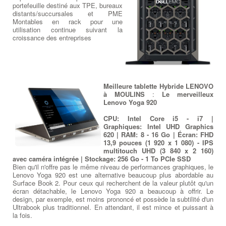
portefeuille destiné aux TPE, bureaux
distants/succursales et PME
Montables en rack pour une
utilisation continue suivant la
croissance des entreprises
Meilleure tablette Hybride LENOVO
à MOULINS
:
Le merveilleux
Lenovo Yoga 920
CPU: Intel Core i5 - i7 |
Graphiques: Intel UHD Graphics
620 | RAM: 8 - 16 Go | Écran: FHD
13,9 pouces (1 920 x 1 080) - IPS
multitouch UHD (3 840 x 2 160)
avec caméra intégrée | Stockage: 256 Go - 1 To PCIe SSD
Bien qu'il n'offre pas le même niveau de performances graphiques, le
Lenovo Yoga 920 est une alternative beaucoup plus abordable au
Surface Book 2. Pour ceux qui recherchent de la valeur plutôt qu'un
écran détachable, le Lenovo Yoga 920 a beaucoup à offrir. Le
design, par exemple, est moins prononcé et possède la subtilité d'un
Ultrabook plus traditionnel. En attendant, il est mince et puissant à
la fois.