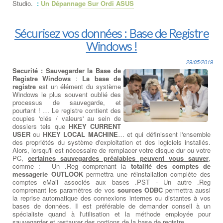
Studio.
:
Un Dépannage Sur Ordi ASUS
Sécurisez vos données : Base de Registre
Windows !
29/05/2019
Securité : Sauvegarder la Base de
Registre Windows
:
La base de
registre
est un élément du système
Windows le plus souvent oublié des
processus de sauvegarde, et
pourtant ! … Le registre contient des
couples 'clés / valeurs' au sein de
dossiers tels que
HKEY CURRENT
USER
ou
HKEY LOCAL MACHINE
… et qui définissent l'ensemble
des propriétés du système d'exploitation et des logiciels installés.
Alors, lorsqu'il est nécessaire de remplacer votre disque dur ou votre
PC,
certaines sauvegardes préalables peuvent vous sauver
,
comme : - Un .Reg comprenant la
totalité des comptes de
messagerie OUTLOOK
permettra une réinstallation complète des
comptes eMail associés aux bases .PST - Un autre .Reg
comprenant les paramètres de vos
sources ODBC
permettra aussi
la reprise automatique des connexions internes ou distantes à vos
bases de données. Il est préférable de demander conseil à un
spécialiste quand à l'utilisation et la méthode employée pour
sauvegarder et restaurer des portions de la base de registre…