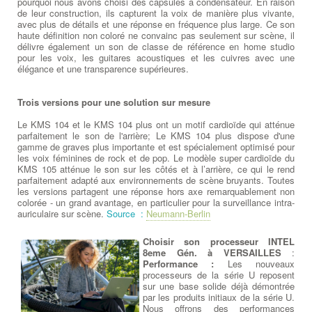
pourquoi nous avons choisi des capsules à condensateur. En raison
de leur construction, ils capturent la voix de manière plus vivante,
avec plus de détails et une réponse en fréquence plus large. Ce son
haute définition non coloré ne convainc pas seulement sur scène, il
délivre également un son de classe de référence en home studio
pour les voix, les guitares acoustiques et les cuivres avec une
élégance et une transparence supérieures.
Trois versions pour une solution sur mesure
Le KMS 104 et le KMS 104 plus ont un motif cardioïde qui atténue
parfaitement le son de l'arrière; Le KMS 104 plus dispose d'une
gamme de graves plus importante et est spécialement optimisé pour
les voix féminines de rock et de pop. Le modèle super cardioïde du
KMS 105 atténue le son sur les côtés et à l’arrière, ce qui le rend
parfaitement adapté aux environnements de scène bruyants. Toutes
les versions partagent une réponse hors axe remarquablement non
colorée - un grand avantage, en particulier pour la surveillance intra-
auriculaire sur scène.
Source :
Neumann-Berlin
Choisir son processeur INTEL
8eme Gén. à VERSAILLES
:
Performance :
Les nouveaux
processeurs de la série U reposent
sur une base solide déjà démontrée
par les produits initiaux de la série U.
Nous offrons des performances