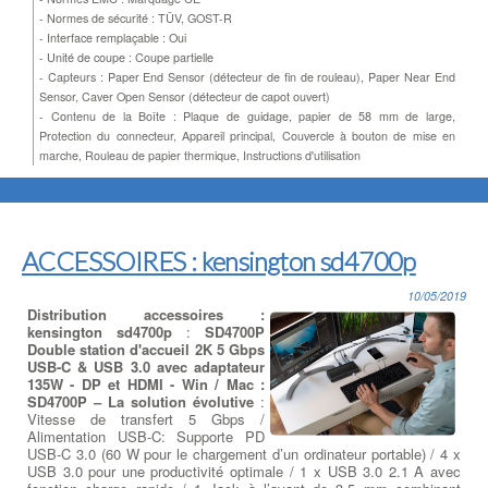
- Normes de sécurité : TÜV, GOST-R
- Interface remplaçable : Oui
- Unité de coupe : Coupe partielle
- Capteurs : Paper End Sensor (détecteur de fin de rouleau), Paper Near End
Sensor, Caver Open Sensor (détecteur de capot ouvert)
- Contenu de la Boîte : Plaque de guidage, papier de 58 mm de large,
Protection du connecteur, Appareil principal, Couvercle à bouton de mise en
marche, Rouleau de papier thermique, Instructions d'utilisation
ACCESSOIRES : kensington sd4700p
10/05/2019
Distribution accessoires :
kensington sd4700p
:
SD4700P
Double station d'accueil 2K 5 Gbps
USB-C & USB 3.0 avec adaptateur
135W - DP et HDMI - Win / Mac :
SD4700P – La solution évolutive
:
Vitesse de transfert 5 Gbps /
Alimentation USB-C: Supporte PD
USB-C 3.0 (60 W pour le chargement d’un ordinateur portable) / 4 x
USB 3.0 pour une productivité optimale / 1 x USB 3.0 2.1 A avec