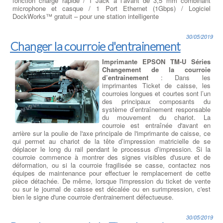
fonction charge rapide / 1 Jack à l’avant de 3,5 mm combinant
microphone et casque / 1 Port Ethernet (1Gbps) / Logiciel
DockWorks™ gratuit – pour une station intelligente
30/05/2019
Changer la courroie d'entrainement
Imprimante EPSON TM-U Séries
Changement de la courroie
d’entrainement
: Dans les
imprimantes Ticket de caisse, les
courroies longues et courtes sont l’un
des principaux composants du
système d’entraînement responsable
du mouvement du chariot. La
courroie est entraînée d'avant en
arrière sur la poulie de l'axe principale de l'imprimante de caisse, ce
qui permet au chariot de la tête d’impression matricielle de se
déplacer le long du rail pendant le processus d’impression. Si la
courroie commence à montrer des signes visibles d'usure et de
déformation, ou si la courroie fragilisée se casse, contactez nos
équipes de maintenance pour effectuer le remplacement de cette
pièce détachée. De même, lorsque l'impression du ticket de vente
ou sur le journal de caisse est décalée ou en surimpression, c'est
bien le signe d'une courroie d'entrainement défectueuse.
30/05/2019