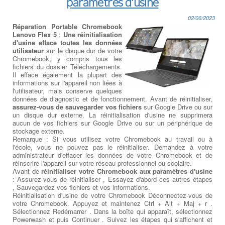
paramètres d'usine
02/06/2023
Réparation Portable Chromebook
Lenovo Flex 5
:
Une réinitialisation
d'usine efface toutes les données
utilisateur
sur le disque dur de votre
Chromebook, y compris tous les
fichiers du dossier Téléchargements.
Il efface également la plupart des
informations sur l'appareil non liées à
l'utilisateur, mais conserve quelques
données de diagnostic et de fonctionnement. Avant de réinitialiser,
assurez-vous de sauvegarder vos fichiers
sur Google Drive ou sur
un disque dur externe. La réinitialisation d'usine ne supprimera
aucun de vos fichiers sur Google Drive ou sur un périphérique de
stockage externe.
Remarque : Si vous utilisez votre Chromebook au travail ou à
l'école, vous ne pouvez pas le réinitialiser. Demandez à votre
administrateur d'effacer les données de votre Chromebook et de
réinscrire l'appareil sur votre réseau professionnel ou scolaire.
Avant de
réinitialiser votre Chromebook aux paramètres d'usine
: Assurez-vous de réinitialiser , Essayez d'abord ces autres étapes
, Sauvegardez vos fichiers et vos informations.
Réinitialisation d'usine de votre Chromebook Déconnectez-vous de
votre Chromebook. Appuyez et maintenez Ctrl + Alt + Maj + r .
Sélectionnez Redémarrer . Dans la boîte qui apparaît, sélectionnez
Powerwash et puis Continuer . Suivez les étapes qui s'affichent et