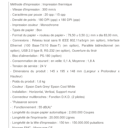
Méthode d'impression : Impression thermique
- Vitesse d'impression : 300 mm/s
- Caractères par pouce : 20 cpp / 15 cpp
- Densité de points : 180 DPI (ppp) x 180 DPI (ppp)
- Impression couleur : Monochrome
- Types de papier : Bon
- Format du papier « rouleau de papier» : 79,50 ± 0,50 (L) mm x dia 83,00 mm,
- Connexions : Réseau local sans fil IEEE 802.11a/b/g/n (en option), Interface
Ethernet (100 Base-TX/10 Base-T) (en option), Parallèle bidirectionnel (en
option), USB 2.0 type B, RS-232 (en option), Ouverture du tiroir
- Bloc d'alimentation : PS-180 (option)
- Consommation de courant : en veille: 0,1 A, Moyenne : 1,8 A
- Tension de service : 24 V
- Dimensions du produit : 145 x 195 x 148 mm (Largeur x Profondeur x
Hauteur)
- Poids du produit : 1,6 kg
- Couleur : Epson Dark Grey/ Epson Cool White
- Installation : Horizontal, Vertical, Support mural
- Connecteur multibroches : Fonction D.K.D. (2 pilotes)
- "Puissance sonore
- : Fonctionnement : 55 dB{A)"
- Longévité du coupe-papier automatique : 2.000.000 Coupes
- Longévité de l'imprimante : 20.000.000 Lignes
- Longévité de la tête d'impression : 150 km - 150.000.000 pulsations
- Normes EMC : Marquage CE