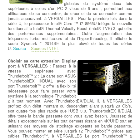
globales du système deux fois
supérieures à celles d'un PC 2 vieux de 5 ans , permettant aux
utilisateurs de se concentrer, de créer et de se connecter comme
jamais auparavant. à VERSAILLES : Pour la première fois dans la
série U, le processeur Intel® Core ™ i7 8565U intègre la nouvelle
fonctionnalité Intel® Thermal Velocity Boost (Intel® TVB) 3, qui offre
des performances supplémentaires. Outre l'augmentation des
fréquences turbo multicœurs et de l’hyper-threading, il affiche le
score Sysmark * 2014SE le plus élevé de toutes les séries
U.
Source :
Sources INTEL
Choisir sa carte extension Display
port à VERSAILLES
: Passez à la
vitesse supérieure avec
Thunderbolt™ 2 : La carte son ASUS
ThunderboltEX II/DUAL avec son
port Thunderbolt™ 2 offre la flexibilité
nécessaire pour faire passer votre
système à la technologie Thunderbolt
2 à tout moment. Avec ThunderboltEX/DUAL II, à VERSAILLES
profitez d'un débit montant ou descendant allant jusqu'à 20 Gb/s,
soit quatre fois plus rapide que l'USB 3.0. ThunderboltEX II/DUAL
offre toute la bande passante dont vous avez besoin. Jouissez de
détails exceptionnels sur les tout derniers écrans en 4K/UHD tout en
utilisant des moyens de stockage exigeants en bande passante.
Vous pouvez monter en série jusqu'à 12 Thunderbolt™ grâces aux
câbles Thunderbolt™. à VERSAILLES Le port Thunderbolt™ 2