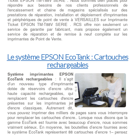
Ticket EPSON TM-T88V SERIE . Nous sommes bien placés pour
répondre aux besoins de nos clients professionnels de
l'encaissement et chaine de magasins spécialisés sur des
prestations de réparation, installation et déploiement d'imprimantes
et périphériques de point de vente à VERSAILLES sur Imprimante
Ticket EPSON TM-T88V SERIE . RCS offre non seulement un
service de garantie par fabricant, mais propose également un
service de réparation et de remise à neuf complète sur les
imprimantes de Point de Vente.
Le système EPSON EcoTank : Cartouches
rechargeables
Système imprimantes EPSON
EcoTank rechargeables
: Il s’agit
d’un nouveau type d’imprimante
dotée de réservoirs d’encre ultra-
haute capacité rechargeables, qui
remplacent les cartouches d'encre
présentes sur les imprimantes jet
d'encre classiques. Autrement dit,
vous pouvez imprimer des milliers de pages sans vous interrompre
pour remplacer les cartouches d’encre.. Lorsque nous disons que la
gamme EcoTank est fournie avec beaucoup d’encre, nous sommes
vraiment sérieux. En moyenne, les bouteilles d’encre fournies avec
le système EcoTank représentent 88 cartouches d’encre 1– pensez