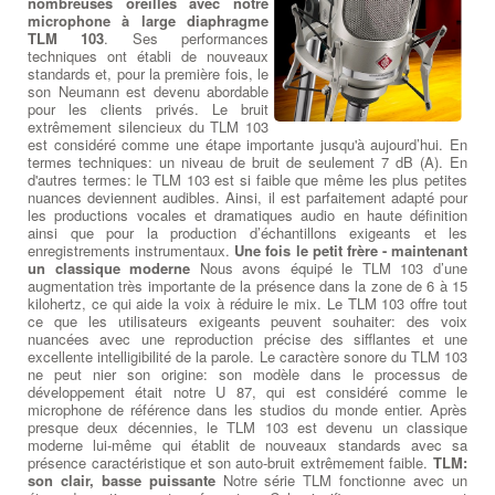
nombreuses oreilles avec notre
microphone à large diaphragme
TLM 103
. Ses performances
techniques ont établi de nouveaux
standards et, pour la première fois, le
son Neumann est devenu abordable
pour les clients privés. Le bruit
extrêmement silencieux du TLM 103
est considéré comme une étape importante jusqu'à aujourd’hui. En
termes techniques: un niveau de bruit de seulement 7 dB (A). En
d'autres termes: le TLM 103 est si faible que même les plus petites
nuances deviennent audibles. Ainsi, il est parfaitement adapté pour
les productions vocales et dramatiques audio en haute définition
ainsi que pour la production d’échantillons exigeants et les
enregistrements instrumentaux.
Une fois le petit frère - maintenant
un classique moderne
Nous avons équipé le TLM 103 d’une
augmentation très importante de la présence dans la zone de 6 à 15
kilohertz, ce qui aide la voix à réduire le mix. Le TLM 103 offre tout
ce que les utilisateurs exigeants peuvent souhaiter: des voix
nuancées avec une reproduction précise des sifflantes et une
excellente intelligibilité de la parole. Le caractère sonore du TLM 103
ne peut nier son origine: son modèle dans le processus de
développement était notre U 87, qui est considéré comme le
microphone de référence dans les studios du monde entier. Après
presque deux décennies, le TLM 103 est devenu un classique
moderne lui-même qui établit de nouveaux standards avec sa
présence caractéristique et son auto-bruit extrêmement faible.
TLM:
son clair, basse puissante
Notre série TLM fonctionne avec un