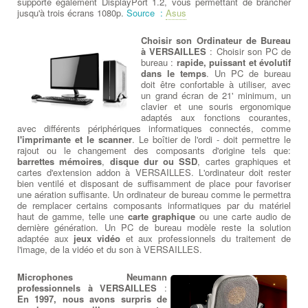
supporte également DisplayPort 1.2, vous permettant de brancher
jusqu'à trois écrans 1080p.
Source :
Asus
Choisir son Ordinateur de Bureau
à VERSAILLES
: Choisir son PC de
bureau :
rapide, puissant et évolutif
dans le temps
. Un PC de bureau
doit être confortable à utiliser, avec
un grand écran de 21' minimum, un
clavier et une souris ergonomique
adaptés aux fonctions courantes,
avec différents périphériques informatiques connectés, comme
l'imprimante et le scanner
. Le boîtier de l'ordi - doit permettre le
rajout ou le changement des composants d'origine tels que:
barrettes mémoires
,
disque dur ou SSD
, cartes graphiques et
cartes d'extension addon à VERSAILLES. L'ordinateur doit rester
bien ventilé et disposant de suffisamment de place pour favoriser
une aération suffisante. Un ordinateur de bureau comme le permettra
de remplacer certains composants informatiques par du matériel
haut de gamme, telle une
carte graphique
ou une carte audio de
dernière génération. Un PC de bureau modèle reste la solution
adaptée aux
jeux vidéo
et aux professionnels du traitement de
l'image, de la vidéo et du son à VERSAILLES.
Microphones Neumann
professionnels à VERSAILLES
:
En 1997, nous avons surpris de